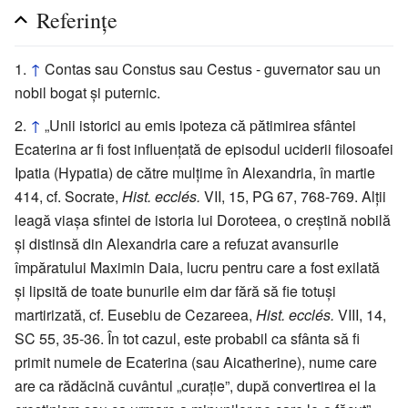
Referințe
↑
Contas sau Constus sau Cestus - guvernator sau un
nobil bogat și puternic.
↑
„Unii istorici au emis ipoteza că pătimirea sfântei
Ecaterina ar fi fost influențată de episodul uciderii filosoafei
Ipatia (Hypatia) de către mulțime în Alexandria, în martie
414, cf. Socrate,
Hist. ecclés.
VII, 15, PG 67, 768-769. Alții
leagă viașa sfintei de istoria lui Doroteea, o creștină nobilă
și distinsă din Alexandria care a refuzat avansurile
împăratului Maximin Daia, lucru pentru care a fost exilată
și lipsită de toate bunurile eim dar fără să fie totuși
martirizată, cf. Eusebiu de Cezareea,
Hist. ecclés.
VIII, 14,
SC 55, 35-36. În tot cazul, este probabil ca sfânta să fi
primit numele de Ecaterina (sau Aicatherine), nume care
are ca rădăcină cuvântul „curație”, după convertirea ei la