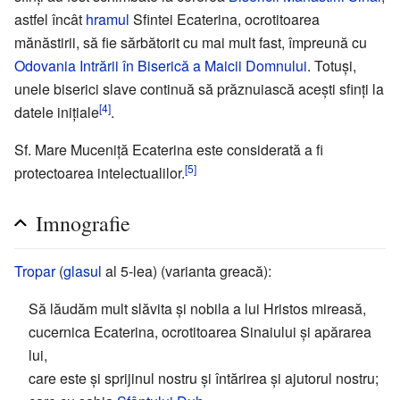
astfel încât
hramul
Sfintei Ecaterina, ocrotitoarea
mănăstirii, să fie sărbătorit cu mai mult fast, împreună cu
Odovania
Intrării în Biserică a Maicii Domnului
. Totuși,
unele biserici slave continuă să prăznuiască acești sfinți la
[4]
datele inițiale
.
Sf. Mare Muceniță Ecaterina este considerată a fi
[5]
protectoarea intelectualilor.
Imnografie
Tropar
(
glasul
al 5-lea) (varianta greacă):
Să lăudăm mult slăvita și nobila a lui Hristos mireasă,
cucernica Ecaterina, ocrotitoarea Sinaiului și apărarea
lui,
care este și sprijinul nostru și întărirea și ajutorul nostru;