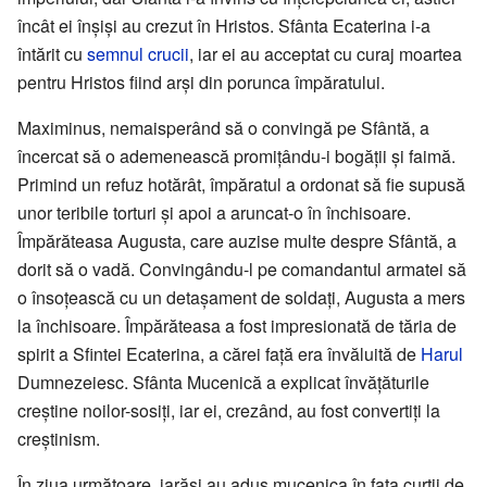
încât ei înșiși au crezut în Hristos. Sfânta Ecaterina i-a
întărit cu
semnul crucii
, iar ei au acceptat cu curaj moartea
pentru Hristos fiind arși din porunca împăratului.
Maximinus, nemaisperând să o convingă pe Sfântă, a
încercat să o ademenească promițându-i bogății și faimă.
Primind un refuz hotărât, împăratul a ordonat să fie supusă
unor teribile torturi și apoi a aruncat-o în închisoare.
Împărăteasa Augusta, care auzise multe despre Sfântă, a
dorit să o vadă. Convingându-l pe comandantul armatei să
o însoțească cu un detașament de soldați, Augusta a mers
la închisoare. Împărăteasa a fost impresionată de tăria de
spirit a Sfintei Ecaterina, a cărei față era învăluită de
Harul
Dumnezeiesc. Sfânta Mucenică a explicat învățăturile
creștine noilor-sosiți, iar ei, crezând, au fost convertiți la
creștinism.
În ziua următoare, iarăși au adus mucenica în fața curții de