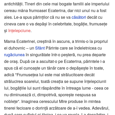
antichității. Tineri din cele mai bogate familii ale imperiului
cereau mâna frumoasei Ecaterina, dar nici unul nu a fost
ales. Le-a spus părinților că nu se va
căsători
decât cu
cineva care o va depăși în celebritate, bogăție, frumusețe
și
înțelepciune
.
Mama Ecaterinei, creștină în ascuns, a trimis-o la propriul
ei duhovnic – un
Sfânt
Părinte care se îndeletnicea cu
rugăciunea
în singurătate într-o peșteră, nu prea departe
de oraș. După ce a ascultat-o pe Ecaterina, părintele i-a
spus că el cunoaște un tânăr care o depășește în toate,
adică "Frumusețea lui este mai strălucitoare decât
strălucirea soarelui, toată creația se supune înțelepciunii
lui, bogățiile lui sunt răspândite în întreaga lume - ceea ce
nu diminuează ci, dimpotrivă, sporește nespusa sa
noblețe". Imaginea cerescului Mire produse în mintea
tinerei fecioare o dorință arzătoare de a-l vedea. Adevărul,
după care sufletul ei tânjea, i se va revela. La despărțire, i-