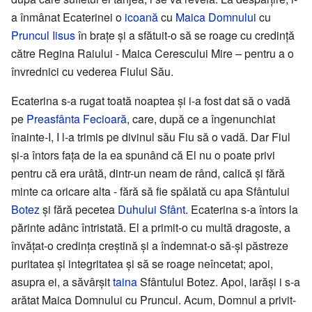
a înmânat Ecaterinei o
icoană
cu
Maica Domnului
cu
Pruncul Iisus
în brațe și a sfătuit-o să se roage cu credință
către Regina Raiului - Maica Cerescului Mire – pentru a o
învrednici cu vederea Fiului Său.
Ecaterina s-a rugat toată noaptea și i-a fost dat să o vadă
pe
Preasfânta Fecioară
, care, după ce a îngenunchiat
înainte-I, I l-a trimis pe divinul său Fiu să o vadă. Dar Fiul
și-a întors fața de la ea spunând că El nu o poate privi
pentru că era urâtă, dintr-un neam de rând, calică și fără
minte ca oricare alta - fără să fie spălată cu apa Sfântului
Botez
și fără pecetea
Duhului Sfânt
. Ecaterina s-a întors la
părinte adânc întristată. El a primit-o cu multă dragoste, a
învățat-o credința creștină și a îndemnat-o să-și păstreze
puritatea și integritatea și să se roage neîncetat; apoi,
asupra ei, a săvârșit
taina
Sfântului Botez. Apoi, iarăși i s-a
arătat Maica Domnului cu Pruncul. Acum, Domnul a privit-