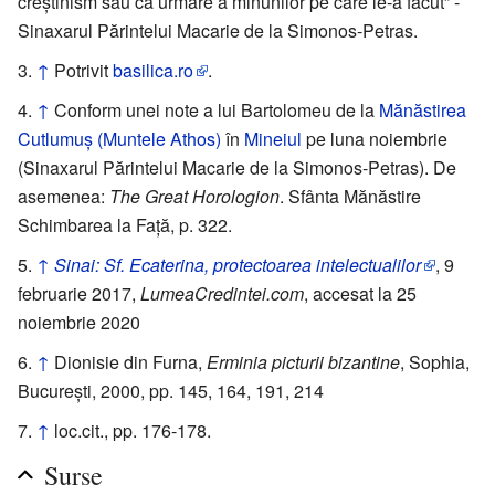
creștinism sau ca urmare a minunilor pe care le-a făcut” -
Sinaxarul Părintelui Macarie de la Simonos-Petras.
↑
Potrivit
basilica.ro
.
↑
Conform unei note a lui Bartolomeu de la
Mănăstirea
Cutlumuș (Muntele Athos)
în
Mineiul
pe luna noiembrie
(Sinaxarul Părintelui Macarie de la Simonos-Petras). De
asemenea:
The Great Horologion
. Sfânta Mănăstire
Schimbarea la Față, p. 322.
↑
Sinai: Sf. Ecaterina, protectoarea intelectualilor
, 9
februarie 2017,
LumeaCredintei.com
, accesat la 25
noiembrie 2020
↑
Dionisie din Furna,
Erminia picturii bizantine
, Sophia,
București, 2000, pp. 145, 164, 191, 214
↑
loc.cit., pp. 176-178.
Surse