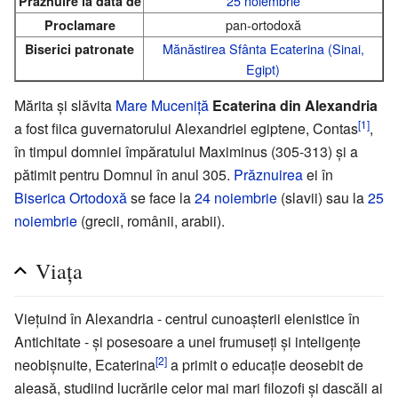
25 noiembrie
Prăznuire la data de
pan-ortodoxă
Proclamare
Mănăstirea Sfânta Ecaterina (Sinai,
Biserici patronate
Egipt)
Mărita și slăvita
Mare Muceniță
Ecaterina din Alexandria
[1]
a fost fiica guvernatorului Alexandriei egiptene, Contas
,
în timpul domniei împăratului Maximinus (305-313) și a
pătimit pentru Domnul în anul 305.
Prăznuirea
ei în
Biserica Ortodoxă
se face la
24 noiembrie
(slavii) sau la
25
noiembrie
(grecii, românii, arabii).
Viața
Viețuind în Alexandria - centrul cunoașterii elenistice în
Antichitate - și posesoare a unei frumuseți și inteligențe
[2]
neobișnuite, Ecaterina
a primit o educație deosebit de
aleasă, studiind lucrările celor mai mari filozofi și dascăli ai