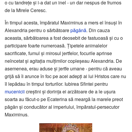
o cu tandrețe și i-a dat un inel - un dar nespus de frumos
de la Mirele Ceresc.
În timpul acesta, împăratul Maximinus a mers el însuși în
Alexandria pentru o sărbătoare
păgână
. Din cauza
aceasta, sărbătoarea a fost deosebit de fastuoasă și cu o
participare foarte numeroasă. Țipetele animalelor
sacrificate, fumul și mirosul jertfelor, focurile aprinse
neîncetat și agitația mulțimilor copleșeau Alexandria. De
asemenea, erau aduse și jertfe umane - pentru că aveau
grijă să îi arunce în foc pe acei adepți ai lui Hristos care nu
îl lepădau în timpul torturilor. Iubirea Sfintei pentru
mucenicii
creștini și dorința ei arzătoare de a le ușura
soarta au făcut-o pe Ecaterina să meargă la marele preot
păgân și conducător al imperiului, împăratul-persecutor
Maximinus.