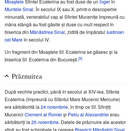
Moaștele
Sfintei Ecaterina au fost duse de un
înger
în
Muntele Sinai
. În secolul IX sau X, printr-o descoperire
minunată, venerabilul cap al Sfintei Mucenițe împreună cu
mâna stângă au fost găsite și duse cu mult respect în
biserica din
Mănăstirea Sinai
, zidită de împăratul
Iustinian
cel Mare
în secolul IV.
Un fragment din Moaștele Sf. Ecaterina se găsesc și la
[3]
biserica Sf. Ecaterina din București.
Prăznuirea
După vechile practici, până în secolul al XIV-lea, Sfânta
Ecaterina (împreună cu Sfântul Mare Mucenic Mercurie)
era sărbătorită la
24 noiembrie
, în timp ce Sf. Sfințiți
Mucenici
Clement al Romei
și
Petru al Alexandriei
erau
sărbătoriți la
25 noiembrie
. Datele de prăznuire ale acestor
sfinți au fost schimbate la cererea
Bisericii Mănăstirii Sinai
,