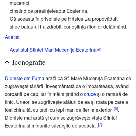
mucenici
cinstind pe preaînțeleapta Ecaterina.
Că aceasta în priveliște pe Hristos L-a propovăduit
și pe balaurul l-a zdrobit, cunoștința ritorilor defăimând.
Acatist
Acatistul Sfintei Mari Mucenițe Ecaterina
Iconografie
Dionisie din Furna
arată că Sf. Mare Muceniță Ecaterina se
zugrăvește tânără, înveșmântată ca o împărăteasă, având
coroană pe cap, iar în mâini ținând o
cruce
și o ramură de
finic. Uneori se zugrăvește alături de ea și roata pe care a
[6]
fost chinuită, cu țepi, cu țepi mari de fier la exterior.
.
Dionisie mai arată și cum se zugrăvește viața Sfintei
[7]
Ecaterina și minunile săvârșite de aceasta .