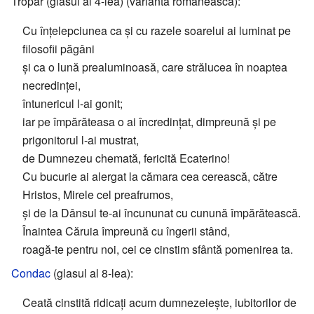
Tropar (glasul al 4-lea) (varianta românească):
Cu înțelepciunea ca și cu razele soarelui ai luminat pe
filosofii păgâni
și ca o lună prealuminoasă, care strălucea în noaptea
necredinței,
întunericul l-ai gonit;
iar pe împărăteasa o ai încredințat, dimpreună și pe
prigonitorul l-ai mustrat,
de Dumnezeu chemată, fericită Ecaterino!
Cu bucurie ai alergat la cămara cea cerească, către
Hristos, Mirele cel preafrumos,
și de la Dânsul te-ai încununat cu cunună împărătească.
Înaintea Căruia împreună cu îngerii stând,
roagă-te pentru noi, cei ce cinstim sfântă pomenirea ta.
Condac
(glasul al 8-lea):
Ceată cinstită ridicați acum dumnezeiește, iubitorilor de