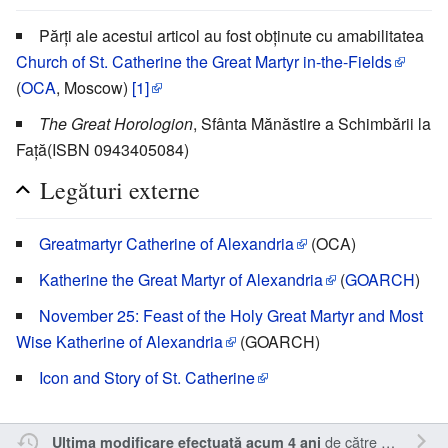
Părți ale acestui articol au fost obținute cu amabilitatea
Church of St. Catherine the Great Martyr in-the-Fields
(
OCA
, Moscow)
[1]
The Great Horologion
, Sfânta Mănăstire a Schimbării la
Față(ISBN 0943405084)
Legături externe
Greatmartyr Catherine of Alexandria
(OCA)
Katherine the Great Martyr of Alexandria
(
GOARCH
)
November 25: Feast of the Holy Great Martyr and Most
Wise Katherine of Alexandria
(GOARCH)
Icon and Story of St. Catherine
de către
Σταύρος
.
Ultima modificare efectuată acum 4 ani