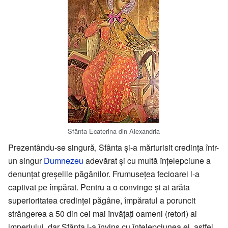
Sfânta Ecaterina din Alexandria
Prezentându-se singură, Sfânta și-a mărturisit credința într-
un singur
Dumnezeu
adevărat și cu multă înțelepciune a
denunțat greșelile păgânilor. Frumusețea fecioarei l-a
captivat pe împărat. Pentru a o convinge și ai arăta
superioritatea credinței păgâne, împăratul a poruncit
strângerea a 50 din cei mai învățați oameni (retori) ai
imperiului, dar Sfânta i-a învins cu înțelepciunea ei, astfel