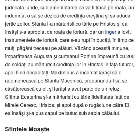
judecată, unde, sub amenințarea că va fi trasă pe roată, au
îndemnat-o să se dezică de credința creștină și să aducă
jertfe zeilor. Sfânta l-a mărturisit cu tărie pe Hristos și ea
însăși s-a apropiat de roata de tortură, dar un
înger
a lovit
instrumentele de tortură, care s-au rupt în bucăți, în timp ce
mulți păgâni treceau pe alături. Văzând această minune,
împărăteasa Augusta și curteanul Porfirie împreună cu 200
de soldați au mărturisit credința lor în Hristos în fața tuturor,
apoi fiind decapitați. Maximinus a încercat iarăși să o
ademenească pe Sfânta Mucenică, propunându-i să se
căsătorească cu el, și iarăși a avut parte de un refuz.
Sfânta Ecaterina și-a mărturisit cu tărie fidelitatea față de
Mirele Ceresc, Hristos, și apoi după o rugăciune către El,
ea însăși și-a pus capul pe butuc sub sabia călăului.
Sfintele Moaște