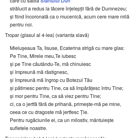
care cu sabia
Sfântului Duh
strălucit a redus la tăcere înțelepții fără de Dumnezeu;
și fiind încoronată ca o mucenică, acum cere mare milă
pentru noi.
Tropar (glasul al 4-lea) (varianta slavă)
Mielușeaua Ta, Iisuse, Ecaterina strigă cu mare glas:
Pe Tine, Mirele meu,Te iubesc
și pe Tine căutându-Te, mă chinuiesc
și împreună mă răstignesc,
și împreună mă îngrop cu Botezul Tău
și pătimesc pentru Tine, ca să împărățesc întru Tine;
și mor pentru Tine, ca să viez pentru Tine;
ci, ca o jertfă fără de prihană, primește-mă pe mine,
ceea ce cu dragoste mă jertfesc Ție.
Pentru rugăciunile ei, ca un milostiv, mântuiește
sufletele noastre.