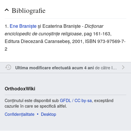
Bibliografie
Ene Braniște
și Ecaterina Braniște -
Dicționar
enciclopedic de cunoștințe religioase
, pag 161-163,
Editura Diecezană Caransebeș, 2001, ISBN 973-97569-7-
2
de către
Inistea
.
Ultima modificare efectuată acum 4 ani
OrthodoxWiki
Conținutul este disponibil sub
GFDL / CC by-sa
, exceptând
cazurile în care se specifică altfel.
Confidențialitate
Desktop