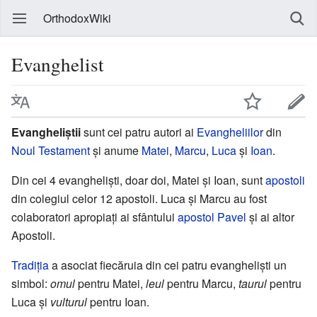
OrthodoxWiki
Evanghelist
Evangheliștii
sunt cei patru autori ai
Evangheliilor
din
Noul Testament
și anume
Matei
,
Marcu
,
Luca
și
Ioan
.
Din cei 4 evangheliști, doar doi, Matei și Ioan, sunt
apostoli
din colegiul celor 12 apostoli. Luca și Marcu au fost
colaboratori apropiați ai sfântului
apostol Pavel
și ai altor
Apostoli.
Tradiția
a asociat fiecăruia din cei patru evangheliști un
simbol:
omul
pentru Matei,
leul
pentru Marcu,
taurul
pentru
Luca și
vulturul
pentru Ioan.