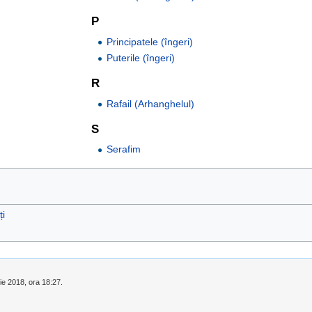
P
Principatele (îngeri)
Puterile (îngeri)
R
Rafail (Arhanghelul)
S
Serafim
ți
rie 2018, ora 18:27.