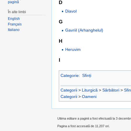
D
pagină
Diavol
În alte limbi
English
G
Français
Gavriil (Arhanghelul)
Italiano
H
Heruvim
I
Categorie
:
Sfinți
Categorii
>
Liturgică
>
Sărbători
>
Sfin
Categorii
>
Oameni
Ultima editare a paginii a fost efectuată la 3 decemb
Pagina a fost accesată de 11.207 ori.