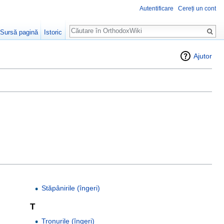
Autentificare
Cereți un cont
Căutare
Sursă pagină
Istoric
Ajutor
Stăpânirile (îngeri)
T
Tronurile (îngeri)