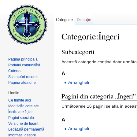
Categorie
Discuție
Categorie:Îngeri
Salt la:
navigare
,
căutare
Subcategorii
Pagina principală
Această categorie conține doar următo
Portalul comunității
Cafenea
A
Schimbări recente
Arhangheli
Pagină aleatorie
Unelte
Pagini din categoria „Îngeri”
Ce trimite aici
Următoarele 16 pagini se află în aceast
Modificări corelate
Încărcare fișier
Pagini speciale
A
Versiune de tipărit
Arhangheli
Legătură permanentă
Informații despre