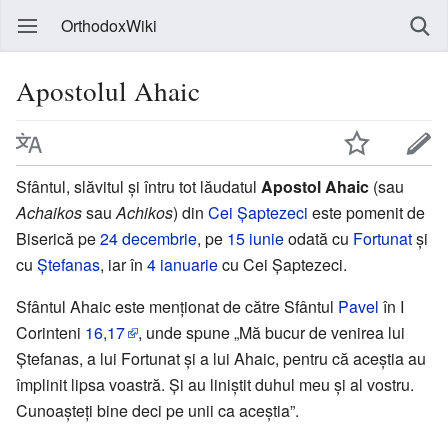
OrthodoxWiki
Apostolul Ahaic
Sfântul, slăvitul și întru tot lăudatul
Apostol Ahaic
(sau
Achaikos
sau
Achikos
) din
Cei Șaptezeci
este pomenit de
Biserică pe
24 decembrie
, pe
15 iunie
odată cu
Fortunat
și
cu
Ștefanas
, iar în
4 ianuarie
cu Cei Șaptezeci.
Sfântul Ahaic este menționat de către Sfântul
Pavel
în I
Corinteni
16,17
, unde spune „Mă bucur de venirea lui
Ștefanas, a lui Fortunat și a lui Ahaic, pentru că aceștia au
împlinit lipsa voastră. Și au liniștit duhul meu și al vostru.
Cunoașteți bine deci pe unii ca aceștia”.