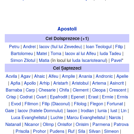
Apostoli
Cei Doisprezece (+1)
Petru
|
Andrei
|
Iacov (fiul lui Zevedeu)
|
Ioan Teologul
|
Filip
|
Bartolomeu
|
Matei
|
Toma
|
Iacov al lui Alfeu
|
Iuda Tadeu
|
Simon Zilotul
|
Matia
(în locul lui
Iuda Iscarioteanul
) |
Pavel
*
Cei Șaptezeci
Acvila
|
Agav
|
Ahaic
|
Alfeu
|
Amplie
|
Anania
|
Andronic
|
Apelie
|
Apfia
|
Apollo
|
Arhip
|
Aristarh
|
Aristobul
|
Artema
|
Asincrit
|
Barnaba
|
Carp
|
Chesarie
|
Chifa
|
Clement
|
Cleopa
|
Crescent
|
Crisp
|
Codrat
|
Cvart
|
Epafrodit
|
Epenet
|
Erast
|
Ermie
|
Ermis
|
Evod
|
Filimon
|
Filip (Diaconul)
|
Filolog
|
Flegon
|
Fortunat
|
Gaie
|
Iacov (fratele Domnului)
|
Iason
|
Irodian
|
Iunia
|
Iust
|
Lin
|
Luca Evanghelistul
|
Luchie
|
Marcu Evanghelistul
|
Narcis
|
Natanail
|
Nicanor
|
Olimp
|
Onisifor
|
Onisim
|
Parmena
|
Patrova
|
Priscila
|
Prohor
|
Pudens
|
Ruf
|
Sila
|
Silvan
|
Simeon
|