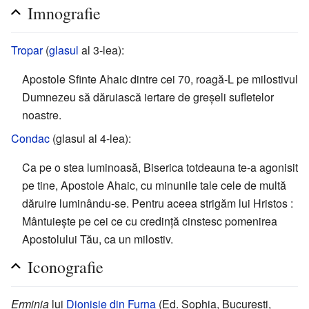
Imnografie
Tropar
(
glasul
al 3-lea):
Apostole Sfinte Ahaic dintre cei 70, roagă-L pe milostivul
Dumnezeu să dăruiască iertare de greșeli sufletelor
noastre.
Condac
(glasul al 4-lea):
Ca pe o stea luminoasă, Biserica totdeauna te-a agonisit
pe tine, Apostole Ahaic, cu minunile tale cele de multă
dăruire luminându-se. Pentru aceea strigăm lui Hristos :
Mântuiește pe cei ce cu credință cinstesc pomenirea
Apostolului Tău, ca un milostiv.
Iconografie
Erminia
lui
Dionisie din Furna
(Ed. Sophia, București,