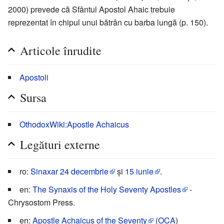
2000) prevede că Sfântul Apostol Ahaic trebuie
reprezentat în chipul unui bătrân cu barba lungă (p. 150).
Articole înrudite
Apostoli
Sursa
OthodoxWiki:Apostle Achaicus
Legături externe
ro:
Sinaxar 24 decembrie
și
15 iunie
.
en:
The Synaxis of the Holy Seventy Apostles
-
Chrysostom Press.
en:
Apostle Achaicus of the Seventy
(
OCA
)