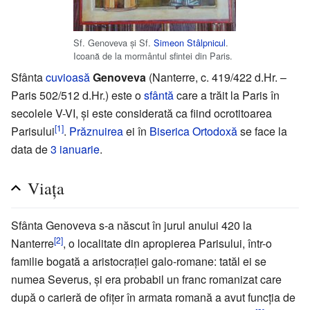
Sf. Genoveva și Sf.
Simeon Stâlpnicul
.
Icoană de la mormântul sfintei din Paris.
Sfânta
cuvioasă
Genoveva
(Nanterre, c. 419/422 d.Hr. –
Paris 502/512 d.Hr.) este o
sfântă
care a trăit la Paris în
secolele V-VI, și este considerată ca fiind ocrotitoarea
[1]
Parisului
.
Prăznuirea
ei în
Biserica Ortodoxă
se face la
data de
3 ianuarie
.
Viața
Sfânta Genoveva s-a născut în jurul anului 420 la
[2]
Nanterre
, o localitate din apropierea Parisului, într-o
familie bogată a aristocrației galo-romane: tatăl ei se
numea Severus, și era probabil un franc romanizat care
după o carieră de ofițer în armata romană a avut funcția de