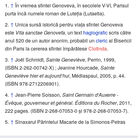
↑
În vremea sfintei Genoveva, în secolele V-VI, Parisul
purta încă numele roman de Luteția (Lutaetia).
↑
Unica sursă istorică pentru viața sfintei Genoveva
este
Vita sanctae Genovefa
, un text
hagiografic
scris către
anul 520 de un autor anonim, probabil un
cleric
al Bisericii
din Paris la cererea sfintei împărătese
Clotinda
.
↑
Joël Schmidt,
Sainte Geneviève
, Perrin, 1999,
(ISBN 2-262-00742-X) ; Jeanine Hourcade,
Sainte
Geneviève hier et aujourd’hui
, Médiaspaul, 2005, p. 44.
(ISBN 978-2712206901).
↑
Jean-Pierre Soisson,
Saint Germain d'Auxerre -
Évêque, gouverneur et général. Éditions du Rocher
, 2011,
222 pages. (ISBN 2-268-07053-0 și 978-2-268-07053-7).
↑
Sinaxarul Părintelui Macarie de la Simonos-Petras