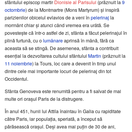
sfântului episcop martir
Dionisie al Parisului
(prăznuit la
9
octombrie
) de la Montmartre (Mons Martyrum) și inspiră
parizienilor obiceiul evlavios de a veni în
pelerinaj
la
mormânt chiar și atunci când vremea era urâtă. Se
povestește că într-o astfel de zi, sfânta a făcut pelerinajul în
plină furtună, cu o
lumânare
aprinsă în mână, fără ca
aceasta să se stingă. De asemenea, sfânta a contribuit
esențial la dezvoltarea cultului sfântului
Martin
(prăznuit la
11 noiembrie
) la Tours, loc care a devenit în timp unul
dintre cele mai importante locuri de pelerinaj din tot
Occidentul.
Sfânta Genoveva este renumită pentru a fi salvat de mai
multe ori orașul Paris de la distrugere.
În anul 451, hunii lui Attila înaintau în Galia cu rapiditate
către Paris, iar populația, speriată, a început să
părăsească orașul. Deși avea mai puțin de 30 de ani,