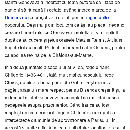
sfânta Genoveva a încercat cu toată puterea să-i facă pe
oameni să rămână în cetate, având încredințarea de la
Dumnezeu
că orașul va fi cruțat, pentru
rugăciunile
poporului. Deși mulți din locuitorii cetății au plecat, nedând
crezare tinerei mistice Genoveva, profeția ei s-a împlinit:
după ce au cucerit și jefuit orașele Metz și Reims, Attila și
trupele lui au ocolit Parisul, coborând către Orleans, pentru
ca apoi să revină pe la Châlons-sur-Marne.
În a doua jumătate a secolului al V-lea, regele franc
Childeric I (436-481), tatăl mult mai cunoscutului rege
Clovis, domina o bună parte din Galia. Deși era încă
păgân, arăta un mare respect pentru Biserica creștină și, la
îndemnul sfintei Genoveva a acceptat să mai slăbească
pedepsele asupra prizonierilor. Când francii au fost
respinși de către romani, regele Childeric a început să
intercepteze drumurile de aprovizionare a Parisului. În
această situație dificilă, în care unii dintre locuitorii orașului