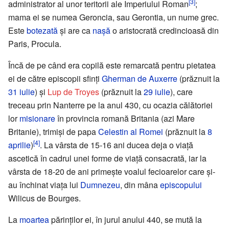
[3]
administrator al unor teritorii ale Imperiului Roman
;
mama ei se numea Geroncia, sau Gerontia, un nume grec.
Este
botezată
și are ca
nașă
o aristocrată credincioasă din
Paris, Procula.
Încă de pe când era copilă este remarcată pentru pietatea
ei de către episcopii sfinți
Gherman de Auxerre
(prăznuit la
31 iulie
) și
Lup de Troyes
(prăznuit la
29 iulie
), care
treceau prin Nanterre pe la anul 430, cu ocazia călătoriei
lor
misionare
în provincia romană Britania (azi Mare
Britanie), trimiși de papa
Celestin al Romei
(prăznuit la
8
[4]
aprilie
)
. La vârsta de 15-16 ani ducea deja o viață
ascetică în cadrul unei forme de viață consacrată, iar la
vârsta de 18-20 de ani primește voalul fecioarelor care și-
au închinat viața lui
Dumnezeu
, din mâna
episcopului
Wilicus de Bourges.
La
moartea
părinților ei, în jurul anului 440, se mută la