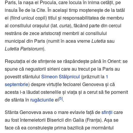
Paris, la nașa ei Procula, care locuia în inima cetății, pe
insula Île de la Cite. În același timp moștenește de la tatăl
ei (fiind unicul copil) titlul și responsabilitatea de membru
al consiliului orașului (lat.
curia
), făcând parte din cercul
restrâns de zece aristocrați membrii ai consiliului
municipal din Paris (numit în acea vreme
Lutetia
sau
Lutetia Parisiorum
).
Reputația ei de sfințenie se răspândește până în Orient: se
spune că negustorii sirieni care au trecut pe la Paris au
povestit sfântului
Simeon Stâlpnicul
(prăznuit la
1
septembrie
) despre virtuțile fecioarei Genoveva și că
acesta i-a lăudat ostenelile și viața și a cerut să fie pomenit
[5]
de sfânta în
rugăciunile
ei
.
Sfânta Genoveva avea o mare evlavie față de
sfinții
care
au fost întemeietorii Bisericii din Galia (Franța). Așa se
face că ea construiește prima bazilică pe mormântul