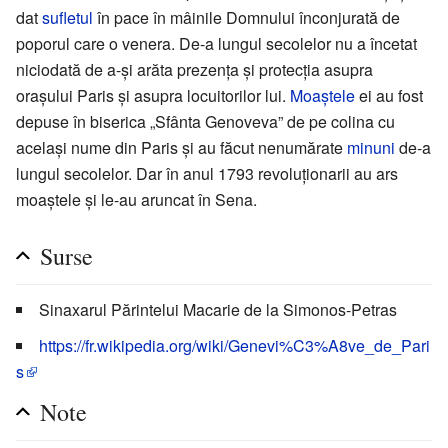
dat
sufletul
în pace în mâinile Domnului înconjurată de
poporul care o venera. De-a lungul secolelor nu a încetat
niciodată de a-și arăta prezența și protecția asupra
orașului Paris și asupra locuitorilor lui.
Moaștele
ei au fost
depuse în biserica „Sfânta Genoveva” de pe colina cu
același nume din Paris și au făcut nenumărate
minuni
de-a
lungul secolelor. Dar în anul 1793 revoluționarii au ars
moaștele și le-au aruncat în Sena.
Surse
Sinaxarul Părintelui Macarie de la Simonos-Petras
https://fr.wikipedia.org/wiki/Genevi%C3%A8ve_de_Pari
s
Note