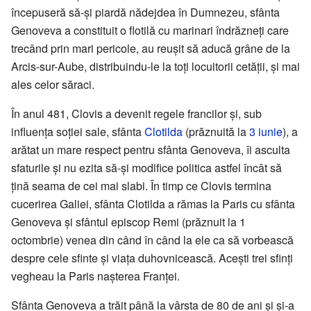
începuseră să-și piardă nădejdea în Dumnezeu, sfânta
Genoveva a constituit o flotilă cu marinari îndrăzneți care
trecând prin mari pericole, au reușit să aducă grâne de la
Arcis-sur-Aube, distribuindu-le la toți locuitorii cetății, și mai
ales celor săraci.
În anul 481, Clovis a devenit regele francilor și, sub
influența soției sale, sfânta
Clotilda
(prăznuită la
3 iunie
), a
arătat un mare respect pentru sfânta Genoveva, îi asculta
sfaturile și nu ezita să-și modifice politica astfel încât să
țină seama de cei mai slabi. În timp ce Clovis termina
cucerirea Galiei, sfânta Clotilda a rămas la Paris cu sfânta
Genoveva și sfântul episcop Remi (prăznuit la 1
octombrie) venea din când în când la ele ca să vorbească
despre cele sfinte și viața duhovnicească. Acești trei sfinți
vegheau la Paris nașterea Franței.
Sfânta Genoveva a trăit până la vârsta de 80 de ani și și-a