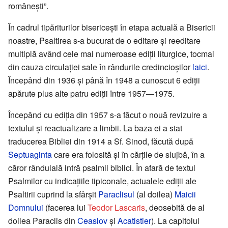
românești”.
În cadrul tipăriturilor bisericești în etapa actuală a Bisericii
noastre, Psaltirea s-a bucurat de o editare și reeditare
multiplă având cele mai numeroase ediții liturgice, tocmai
din cauza circulației sale în rândurile credincioșilor
laici
.
Începând din 1936 și până în 1948 a cunoscut 6 ediții
apărute plus alte patru ediții între 1957—1975.
Începând cu ediția din 1957 s-a făcut o nouă revizuire a
textului și reactualizare a limbii. La baza ei a stat
traducerea Bibliei din 1914 a Sf. Sinod, făcută după
Septuaginta
care era folosită și în cărțile de slujbă, în a
căror rânduială intră psalmii biblici. În afară de textul
Psalmilor cu indicațiile tipiconale, actualele ediții ale
Psaltirii cuprind la sfârșit
Paraclisul
(al doilea)
Maicii
Domnului
(facerea lui
Teodor Lascaris
, deosebită de al
doilea Paraclis din
Ceaslov
și
Acatistier
). La capitolul