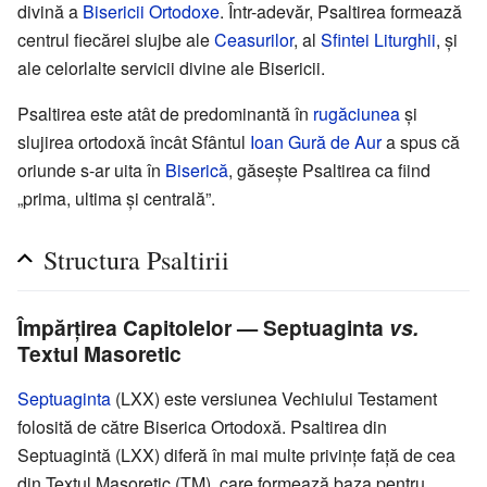
divină a
Bisericii Ortodoxe
. Într-adevăr, Psaltirea formează
centrul fiecărei slujbe ale
Ceasurilor
, al
Sfintei Liturghii
, și
ale celorlalte servicii divine ale Bisericii.
Psaltirea este atât de predominantă în
rugăciunea
și
slujirea ortodoxă încât Sfântul
Ioan Gură de Aur
a spus că
oriunde s-ar uita în
Biserică
, găsește Psaltirea ca fiind
„prima, ultima și centrală”.
Structura Psaltirii
Împărțirea Capitolelor — Septuaginta
vs.
Textul Masoretic
Septuaginta
(LXX) este versiunea Vechiului Testament
folosită de către Biserica Ortodoxă. Psaltirea din
Septuagintă (LXX) diferă în mai multe privințe față de cea
din Textul Masoretic (TM), care formează baza pentru