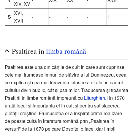
XIV, XV
XVI,
S
-
-
-
-
I
XVII
Psaltirea în
limba română
Psaltirea este una din cărțile de cult în care sunt cuprinse
cele mai frumoase imnuri de slăvire a lui Dumnezeu, ceea
ce explică și cea mai frecventă folosire a ei atât în cadrul
cultului divin public, cât și psalmilor. Traducerea și tipărirea
Psaltirii în limba română împreună cu
Liturghierul
în 1570
arată locul și importanța ei în cult și pentru satisfacerea
pietății creștine. Frumusețea ei a inspirat prima realizare
de poezie cultă în literatura română prin „Psaltirea în
versuri” de la 1673 pe care Dosoftei o face „dar limbii