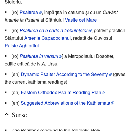
Stoleriu.
(ro)
Psaltirea
, împărțită în catisme și cu un
Cuvânt
înainte la Psalmi
al Sfântului
Vasile cel Mare
(ro)
Psaltirea ca o carte a trebuințelor
, potrivit practicii
Sfântului
Arsenie Capadocianul
, redată de Cuviosul
Paisie Aghioritul
(ro)
Psaltirea în versuri
] a Mitropolitului Dosoftei,
ediție critică de N.A. Ursu.
(en)
Dynamic Psalter According to the Seventy
(gives
the current kathisma readings)
(en)
Eastern Orthodox Psalm Reading Plan
(en)
Suggested Abbreviations of the Kathismata
Surse
The Psalter According to the Seventy
, Holy