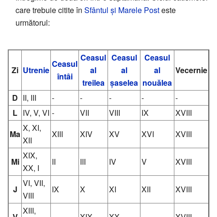
care trebuie citite în
Sfântul și Marele Post
este
următorul:
Ceasul
Ceasul
Ceasul
Ceasul
Zi
Utrenie
al
al
al
Vecernie
întâi
treilea
șaselea
nouălea
D
II, III
-
-
-
-
-
L
IV, V, VI
-
VII
VIII
IX
XVIII
X, XI,
Ma
XIII
XIV
XV
XVI
XVIII
XII
XIX,
Mi
II
III
IV
V
XVIII
XX, I
VI, VII,
J
IX
X
XI
XII
XVIII
VIII
XIII,
V
-
XIX
XX
-
XVIII