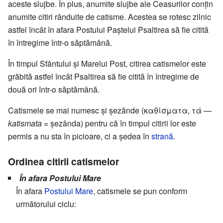
aceste slujbe. În plus, anumite slujbe ale Ceasurilor conțin
anumite citiri rânduite de catisme. Acestea se rotesc zilnic
astfel încât în afara Postului Paștelui Psaltirea să fie citită
în întregime într-o săptămână.
În timpul Sfântului și Marelui Post, citirea catismelor este
grăbită astfel încât Psaltirea să fie citită în întregime de
două ori într-o săptămână.
Catismele se mai numesc și șezănde (καθίσματα, τά —
katismata
= șezânda) pentru că în timpul citirii lor este
permis a nu sta în picioare, ci a ședea în
strană
.
Ordinea citirii catismelor
În afara Postului Mare
În afara
Postului Mare
, catismele se pun conform
următorului ciclu: