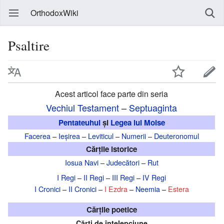
OrthodoxWiki
Psaltire
Acest articol face parte din seria
Vechiul Testament
–
Septuaginta
Pentateuhul
și
Legea lui Moise
Facerea
–
Ieșirea
–
Leviticul
–
Numerii
–
Deuteronomul
Cărțile istorice
Iosua Navi
–
Judecători
–
Rut
I Regi
–
II Regi
–
III Regi
–
IV Regi
I Cronici
–
II Cronici
–
I Ezdra
–
Neemia
–
Estera
Cărțile poetice
Cărți de înțelepciune