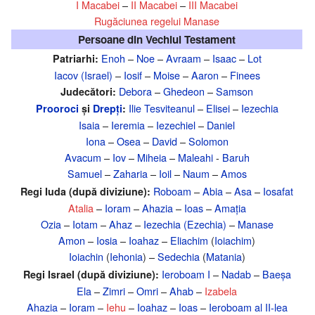
I Macabei
–
II Macabei
–
III Macabei
Rugăciunea regelui Manase
Persoane din Vechiul Testament
Enoh
–
Noe
–
Avraam
–
Isaac
–
Lot
Patriarhi:
Iacov (Israel)
–
Iosif
–
Moise
–
Aaron
–
Finees
Debora
–
Ghedeon
–
Samson
Judecători:
Ilie Tesviteanul
–
Elisei
–
Iezechia
Prooroci
și
Drepți
:
Isaia
–
Ieremia
–
Iezechiel
–
Daniel
Iona
–
Osea
–
David
–
Solomon
Avacum
–
Iov
–
Miheia
–
Maleahi
-
Baruh
Samuel
–
Zaharia
–
Ioil
–
Naum
–
Amos
Roboam
–
Abia
–
Asa
–
Iosafat
Regi Iuda (după diviziune):
Atalia
–
Ioram
–
Ahazia
–
Ioas
–
Amația
Ozia
–
Iotam
–
Ahaz
–
Iezechia (Ezechia)
–
Manase
Amon
–
Iosia
–
Ioahaz
–
Eliachim
(
Ioiachim
)
Ioiachin
(
Iehonia
) –
Sedechia
(
Matania
)
Ieroboam I
–
Nadab
–
Baeșa
Regi Israel (după diviziune):
Ela
–
Zimri
–
Omri
–
Ahab
–
Izabela
Ahazia
–
Ioram
–
Iehu
–
Ioahaz
–
Ioas
–
Ieroboam al II-lea