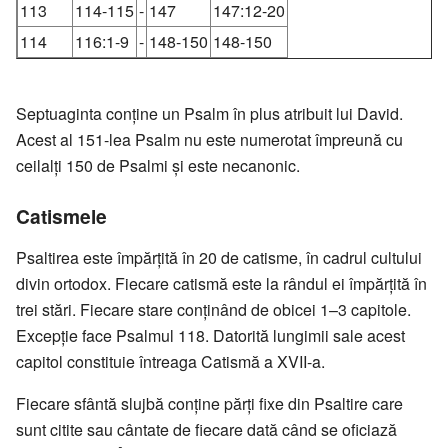
113
114-115
-
147
147:12-20
114
116:1-9
-
148-150
148-150
Septuaginta conține un Psalm în plus atribuit lui David.
Acest al 151-lea Psalm nu este numerotat împreună cu
ceilalți 150 de Psalmi și este necanonic.
Catismele
Psaltirea este împărțită în 20 de catisme, în cadrul cultului
divin ortodox. Fiecare catismă este la rândul ei împărțită în
trei stări. Fiecare stare conținând de obicei 1–3 capitole.
Excepție face Psalmul 118. Datorită lungimii sale acest
capitol constituie întreaga Catismă a XVII-a.
Fiecare sfântă slujbă conține părți fixe din Psaltire care
sunt citite sau cântate de fiecare dată când se oficiază