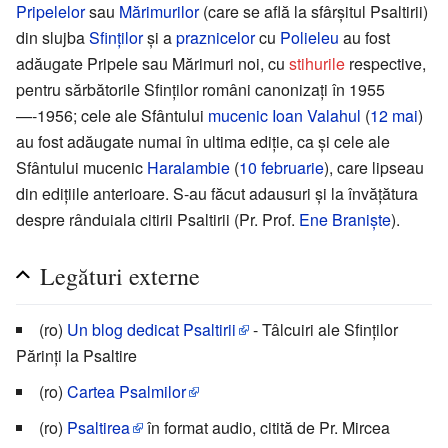
Pripelelor
sau
Mărimurilor
(care se află la sfârșitul Psaltirii)
din slujba
Sfinților
și a
praznicelor
cu
Polieleu
au fost
adăugate Pripele sau Mărimuri noi, cu
stihurile
respective,
pentru sărbătorile Sfinților români canonizați în 1955
—-1956; cele ale Sfântului
mucenic
Ioan Valahul
(
12 mai
)
au fost adăugate numai în ultima ediție, ca și cele ale
Sfântului mucenic
Haralambie
(
10 februarie
), care lipseau
din edițiile anterioare. S-au făcut adausuri și la învățătura
despre rânduiala citirii Psaltirii (Pr. Prof.
Ene Braniște
).
Legături externe
(ro)
Un blog dedicat Psaltirii
- Tâlcuiri ale Sfinților
Părinți la Psaltire
(ro)
Cartea Psalmilor
(ro)
Psaltirea
în format audio, citită de Pr. Mircea