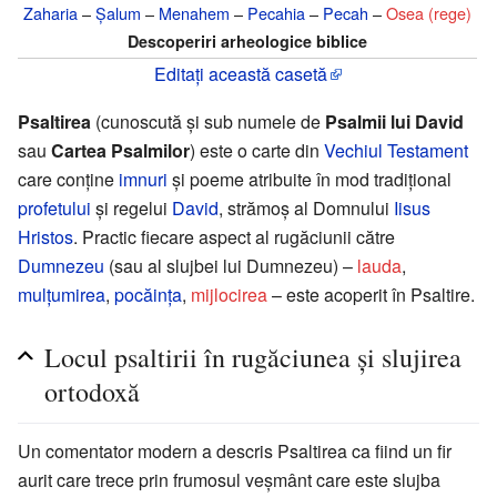
Zaharia
–
Șalum
–
Menahem
–
Pecahia
–
Pecah
–
Osea (rege)
Descoperiri arheologice biblice
Editați această casetă
Psaltirea
(cunoscută și sub numele de
Psalmii lui David
sau
Cartea Psalmilor
) este o carte din
Vechiul Testament
care conține
imnuri
și poeme atribuite în mod tradițional
profetului
și regelui
David
, strămoș al Domnului
Iisus
Hristos
. Practic fiecare aspect al rugăciunii către
Dumnezeu
(sau al slujbei lui Dumnezeu) –
lauda
,
mulțumirea
,
pocăința
,
mijlocirea
– este acoperit în Psaltire.
Locul psaltirii în rugăciunea și slujirea
ortodoxă
Un comentator modern a descris Psaltirea ca fiind un fir
aurit care trece prin frumosul veșmânt care este slujba