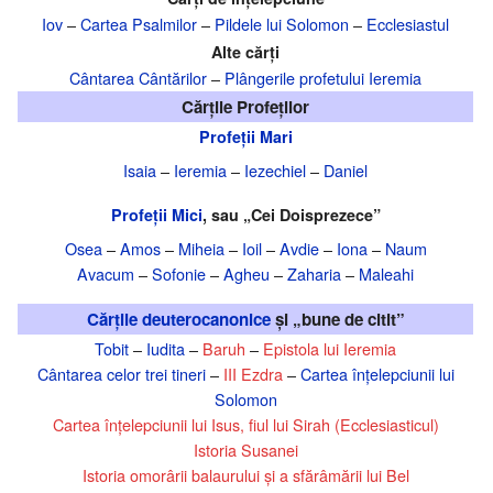
Iov
–
Cartea Psalmilor
–
Pildele lui Solomon
–
Ecclesiastul
Alte cărți
Cântarea Cântărilor
–
Plângerile profetului Ieremia
Cărțile Profeților
Profeții Mari
Isaia
–
Ieremia
–
Iezechiel
–
Daniel
Profeții Mici
, sau „Cei Doisprezece”
Osea
–
Amos
–
Miheia
–
Ioil
–
Avdie
–
Iona
–
Naum
Avacum
–
Sofonie
–
Agheu
–
Zaharia
–
Maleahi
Cărțile deuterocanonice
și „bune de citit”
Tobit
–
Iudita
–
Baruh
–
Epistola lui Ieremia
Cântarea celor trei tineri
–
III Ezdra
–
Cartea înțelepciunii lui
Solomon
Cartea înțelepciunii lui Isus, fiul lui Sirah (Ecclesiasticul)
Istoria Susanei
Istoria omorârii balaurului și a sfărâmării lui Bel