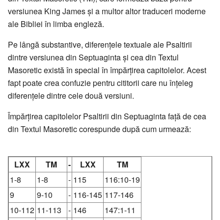
versiunea King James și a multor altor traduceri moderne
ale Bibliei în limba engleză.
Pe lângă substantive, diferențele textuale ale Psaltirii
dintre versiunea din Septuaginta și cea din Textul
Masoretic există în special în împărțirea capitolelor. Acest
fapt poate crea confuzie pentru cititorii care nu înțeleg
diferențele dintre cele două versiuni.
Împărțirea capitolelor Psaltirii din Septuaginta față de cea
din Textul Masoretic corespunde după cum urmează:
LXX
TM
-
LXX
TM
1-8
1-8
-
115
116:10-19
9
9-10
-
116-145
117-146
10-112
11-113
-
146
147:1-11