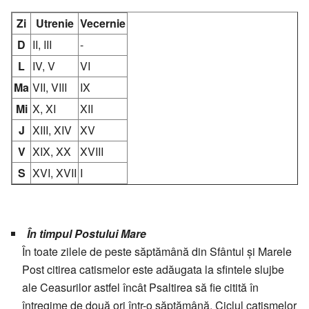
Zi
Utrenie
Vecernie
D
II, III
-
L
IV, V
VI
Ma
VII, VIII
IX
Mi
X, XI
XII
J
XIII, XIV
XV
V
XIX, XX
XVIII
S
XVI, XVII
I
În timpul Postului Mare
În toate zilele de peste săptămână din Sfântul și Marele
Post citirea catismelor este adăugata la sfintele slujbe
ale Ceasurilor astfel încât Psaltirea să fie citită în
întregime de două ori într-o săptămână. Ciclul catismelor