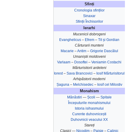
Sfinți
Cronologia sfinților
Sinaxar
Sfinții Închisorilor
Ierarhi
Mucenicii dobrogeni
Evanghelicus
–
Efrem
–
Tit și Gordian
Cărturarii munteni
Macarie
–
Antim
–
Grigorie Dascălul
Umaniștii moldoveni
Varlaam
–
Dosoftei
–
Veniamin Costachi
Mărturisitorii ardeleni
Iorest
–
Sava Brancovici
–
Iosif Mărturisitorul
Arhipăstorii moderni
Șaguna
–
Melchisedec
–
Iosif cel Milostiv
Monahism
Mănăstiri
—
Școli
—
Spitale
Începuturile monahismului
Istoria isihasmului
Curente duhovnicești
Duhovnicii veacului XX
Stareți
Clasici —
Nicodim
–
Paisie
–
Calinic