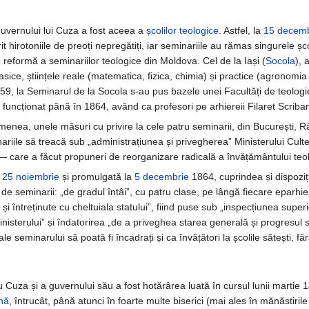
guvernului lui Cuza a fost aceea a
școlilor teologice
. Astfel, la
15 decemb
 hirotoniile de preoți nepregătiți, iar seminariile au rămas singurele șc
reformă a seminariilor teologice din Moldova. Cel de la Iași (
Socola
), 
 clasice, științele reale (matematica, fizica, chimia) și practice (agron
859, la Seminarul de la Socola s-au pus bazele unei Facultăți de teologie,
a funcționat până în 1864, având ca profesori pe arhiereii Filaret Scrib
nea, unele măsuri cu privire la cele patru seminarii, din București, Râ
riile să treacă sub „administrațiunea și privegherea” Ministerului Cultelor
iei — care a făcut propuneri de reorganizare radicală a învățământului 
a
25 noiembrie
și promulgată la
5 decembrie
1864, cuprindea și dispoziți
de seminarii: „de gradul întâi”, cu patru clase, pe lângă fiecare eparhie ș
și întreținute cu cheltuiala statului”, fiind puse sub „inspecțiunea superi
inisterului” și îndatorirea „de a priveghea starea generală și progresul 
le seminarului să poată fi încadrați și ca învățători la școlile sătești, f
Cuza și a guvernului său a fost hotărârea luată în cursul lunii martie 18
nă
, întrucât, până atunci în foarte multe biserici (mai ales în mănăstiril