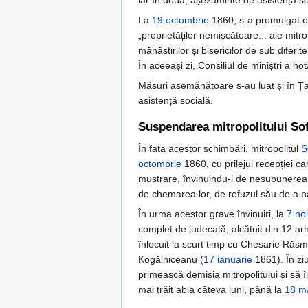
iar în două, așezăminte de asistență so
La
19 octombrie
1860, s-a promulgat o l
„proprietăților nemișcătoare... ale mitro
mănăstirilor și bisericilor de sub diferi
În aceeași zi, Consiliul de miniștri a ho
Măsuri asemănătoare s-au luat și în Țar
asistență socială.
Suspendarea mitropolitului So
În fața acestor schimbări, mitropolitul
S
octombrie
1860, cu prilejul recepției c
mustrare, învinuindu-l de nesupunere
de chemarea lor, de refuzul său de a pa
În urma acestor grave învinuiri, la
7 no
complet de judecată, alcătuit din 12 arh
înlocuit la scurt timp cu Chesarie Răsm
Kogălniceanu (
17 ianuarie
1861). În zi
primească demisia mitropolitului și să 
mai trăit abia câteva luni, până la
18 m