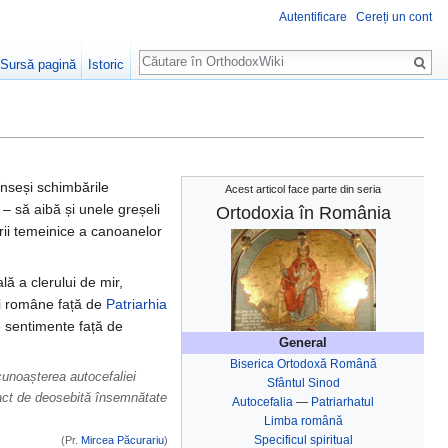
Autentificare
Cereți un cont
Căutare
Sursă pagină
Istoric
înseși schimbările
Acest articol face parte din seria
 – să aibă și unele greșeli
Ortodoxia în România
erii temeinice a canoanelor
lă a clerului de mir,
cii române față de
Patriarhia
 sentimente față de
General
Biserica Ortodoxă Română
cunoașterea autocefaliei
Sfântul Sinod
n act de deosebită însemnătate
Autocefalia
—
Patriarhatul
Limba română
Specificul spiritual
(Pr.
Mircea Păcurariu
)