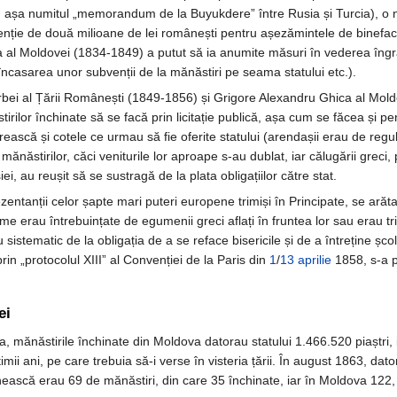
in așa numitul „memorandum de la Buyukdere” între Rusia și Turcia), o 
enție de două milioane de lei românești pentru așezămintele de binefacer
 Moldovei (1834-1849) a putut să ia anumite măsuri în vederea îngrădiri
, încasarea unor subvenții de la mănăstiri pe seama statului etc.).
irbei al Țării Românești (1849-1856) și Grigore Alexandru Ghica al Mold
rilor închinate să se facă prin licitație publică, așa cum se făcea și pe
crească și cotele ce urmau să fie oferite statului (arendașii erau de regu
năstirilor, căci veniturile lor aproape s-au dublat, iar călugării greci, p
ei, au reușit să se sustragă de la plata obligațiilor către stat.
zentanții celor șapte mari puteri europene trimiși în Principate, se arăt
me erau întrebuințate de egumenii greci aflați în fruntea lor sau erau tri
istematic de la obligația de a se reface bisericile și de a întreține școli
prin „protocolul XIII” al Convenției de la Paris din
1
/
13 aprilie
1858, s-a p
ei
, mănăstirile închinate din Moldova datorau statului 1.466.520 piaștri,
ltimii ani, pe care trebuia să-i verse în visteria țării. În august 1863, d
ească erau 69 de mănăstiri, din care 35 închinate, iar în Moldova 122,