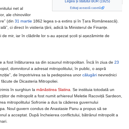
Legea și statutul BOR (1925)
Editaţi această casetă
itului net al
or, ale chinoviilor
ere” (din
31 martie
1862 legea s-a extins și în Țara Românească).
”, ci direct în vistieria țării, adică la Ministerul de Finanțe.
e mir, iar în clădirile lor s-au așezat școli și așezăminte de
e a fost înlăturarea sa din scaunul mitropolitan. Încă în ziua de
23
pol, domnitorul a adresat mitropolitului, în public, o aspră
nziție”, de împotrivirea sa la pedepsirea unor
călugări
nevrednici
făcute de Dicasteria Mitropoliei.
trimis în surghiun la
mănăstirea Slatina
. Se instituia totodată un
cțiitor de mitropolit a fost numit arhiereul Meletie Racoviță Sardeon,
a mitropolitului Sofronie a dus la căderea guvernului
upa. Noul guvern condus de Anastasie Panu a propus să se
ul a acceptat. După încheierea conflictului, bătrânul mitropolit a
mari.