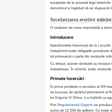
exceptate de la această lege bisericile 
domnitorul a îngăduit să se slujească î
Secularizarea averilor mănăsti
O realizare de mare importanță a domnie
Introducere
Așezămintele bisericești de la Locurile
îndeplinind toate obligațiile prevăzute 
să primească o parte din veniturile mănăs
Cu timpul, aceste rânduieli au început să
îndeplineau. În schimb, toate veniturile 
Primele încercări
În prima jumătate a secolului al XIX-lea
se bucurau de sprijinul permanent al Rusi
lui Grigorie IV Ghica, s-a hotărât ca egu
Prin
Regulamentul Organic
se prevăzuse
suma de 12.500 de galbeni. Cu toate aces