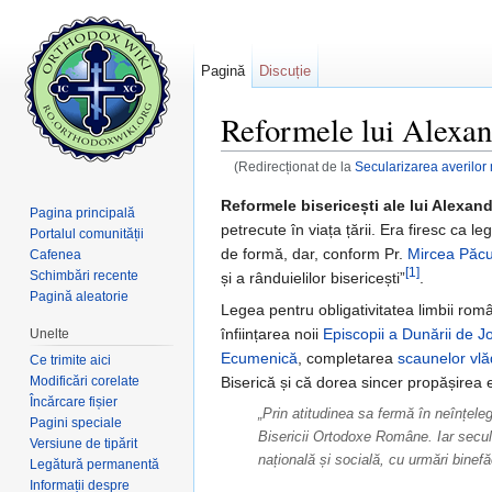
Pagină
Discuție
Reformele lui Alexa
(Redirecționat de la
Secularizarea averilor 
Salt la:
navigare
,
căutare
Reformele bisericești ale lui Alexan
Pagina principală
petrecute în viața țării. Era firesc ca l
Portalul comunității
de formă, dar, conform Pr.
Mircea Păcu
Cafenea
[1]
Schimbări recente
și a rânduielilor bisericești”
.
Pagină aleatorie
Legea pentru obligativitatea limbii român
înființarea noii
Episcopii a Dunării de J
Unelte
Ecumenică
, completarea
scaunelor vlă
Ce trimite aici
Modificări corelate
Biserică și că dorea sincer propășirea e
Încărcare fișier
„Prin atitudinea sa fermă în neînțel
Pagini speciale
Bisericii Ortodoxe Române. Iar secula
Versiune de tipărit
națională și socială, cu urmări binefă
Legătură permanentă
Informații despre