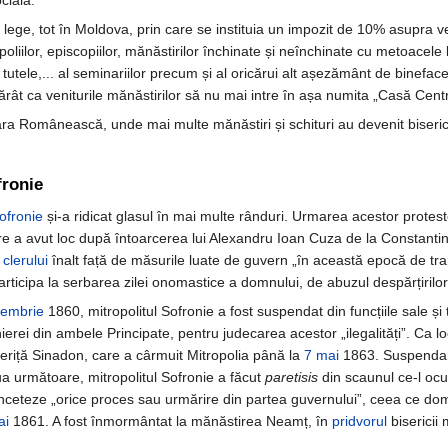
cială.
ege, tot în Moldova, prin care se instituia un impozit de 10% asupra ven
poliilor, episcopiilor, mănăstirilor închinate și neînchinate cu metoacele l
te tutele,... al seminariilor precum și al oricărui alt așezământ de binefac
tărât ca veniturile mănăstirilor să nu mai intre în așa numita „Casă Centrală
a Românească, unde mai multe mănăstiri și schituri au devenit biserici d
fronie
ofronie
și-a ridicat glasul în mai multe rânduri. Urmarea acestor protest
are a avut loc după întoarcerea lui Alexandru Ioan Cuza de la Constantino
a
clerului
înalt față de măsurile luate de guvern „în această epocă de tra
rticipa la serbarea zilei onomastice a domnului, de abuzul despărțirilor 
iembrie
1860, mitropolitul Sofronie a fost suspendat din funcțiile sale și 
ierei din ambele Principate, pentru judecarea acestor „ilegalități”. Ca lo
eriță Sinadon, care a cârmuit Mitropolia până la
7 mai
1863. Suspendare
ua următoare, mitropolitul Sofronie a făcut
paretisis
din scaunul ce-l oc
înceteze „orice proces sau urmărire din partea guvernului”, ceea ce domn
ai
1861. A fost înmormântat la mănăstirea Neamț, în
pridvorul
bisericii 