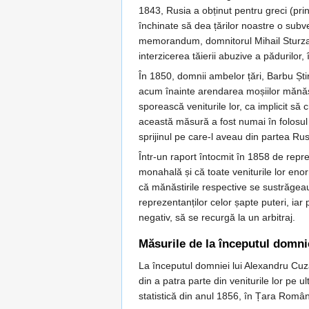
1843, Rusia a obținut pentru greci (pr
închinate să dea țărilor noastre o subv
memorandum, domnitorul Mihail Sturza al
interzicerea tăierii abuzive a pădurilor
În 1850, domnii ambelor țări, Barbu Șt
acum înainte arendarea moșiilor mănăsti
sporească veniturile lor, ca implicit să 
această măsură a fost numai în folosul mă
sprijinul pe care-l aveau din partea Rusi
Într-un raport întocmit în 1858 de repre
monahală și că toate veniturile lor enor
că mănăstirile respective se sustrăgeau s
reprezentanților celor șapte puteri, iar 
negativ, să se recurgă la un arbitraj.
Măsurile de la începutul domni
La începutul domniei lui Alexandru Cuza
din a patra parte din veniturile lor pe u
statistică din anul 1856, în Țara Român