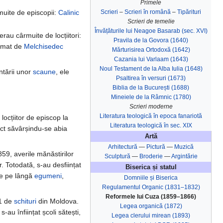
Primele
Scrieri
–
Scrieri în română
–
Tipărituri
uite de episcopii:
Calinic
Scrieri de temelie
Învățăturile lui Neagoe Basarab (sec. XVI)
au cârmuite de locțiitori:
Pravila de la Govora (1640)
rmat de
Melchisedec
Mărturisirea Ortodoxă (1642)
Cazania lui Varlaam (1643)
Noul Testament de la Alba Iulia (1648)
antării unor
scaune
, ele
Psaltirea în versuri (1673)
Biblia de la București (1688)
Mineiele de la Râmnic (1780)
Scrieri moderne
Literatura teologică în epoca fanariotă
locțiitor de episcop la
Literatura teologică în sec. XIX
act săvârșindu-se abia
Artă
Arhitectură
—
Pictură
—
Muzică
59, averile mănăstirilor
Sculptură
—
Broderie
—
Argintărie
. Totodată, s-au desființat
Biserica și statul
ive pe lângă
egumeni
,
Domniile și Biserica
Regulamentul Organic (1831–1832)
Reformele lui Cuza (1859–1866)
31 de
schituri
din Moldova.
Legea organică (1872)
s-au înființat școli sătești,
Legea clerului mirean (1893)