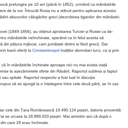
nouă prelungire pe 10 ani (până în 1852), urmând ca mănăstirile
e de la noi. Întrucât Rusia nu a stăruit pentru aplicarea acestui
i abuzurilor călugărilor greci (dezrobirea țiganilor din mănăstiri,
ovei (1849-1856), au obținut aprobarea Turciei și Rusiei ca de-
ntru mănăstirile neînchinate, sperând ca în felul acesta să
lă din pătura mijlocie, cam jumătate dintre ei fiind greci). Dar
rin banii oferiți la
Constantinopol
înalților demnitari turci, ca și prin
a că în mănăstirile închinate aproape nici nu mai exista viață
mise la așezămintele sfinte din Răsărit. Raportul sublinia și faptul
 sau spitale. Raportul respectiv a fost luat în discuția
ropus să se ajungă la o înțelegere între cele două părți, iar în caz
 iar cele din Țara Românească 19.490.124 piaștri, datorie provenită
atoria se urcase la 28.889.020 piaștri. Mai amintim aici că după o
 din care 29 erau închinate.