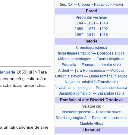
Sec. XX —
Cleopa
–
Papacioc
–
Pârvu
Preoți
Preoții din vechime
1784
–
1821
–
1848
1859
–
1877
–
1892
1907
–
1916
–
1918
Istorie
Cronologia istorică
Încreștinarea tracilor
—
Dobrogea antică
Mărturii arheologice
—
Eparhii dispărute
Educația
—
Formarea primelor state
Ardeal
—
Țara Românească
—
Moldova
ianuarie
1859) și în Țara
Liturghia slavonă
—
Limba română în slujbe
 economică și culturală a
Nașterea uniației în Transilvania‎
a schimbări, uneori chiar
Învățământul teologic
—
Presa bisericească
Basarabia românilor
—
Basarabia răpită
România și alte Biserici Ortodoxe
Relațiile cu:
Bisericile grecești
—
Bisericile slave
Biserica georgiană
—
Patriarhiile apostolice
Muntele Athos
ă unități canonice de sine
Literatură