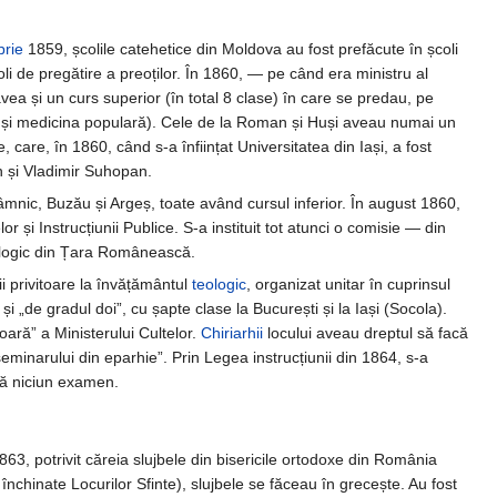
rie
1859, școlile catehetice din Moldova au fost prefăcute în școli
oli de pregătire a preoților. În 1860, — pe când era ministru al
avea și un curs superior (în total 8 clase) în care se predau, pe
omia și medicina populară). Cele de la Roman și Huși aveau numai un
 care, în 1860, când s-a înființat Universitatea din Iași, a fost
an și Vladimir Suhopan.
mnic, Buzău și Argeș, toate având cursul inferior. În august 1860,
 și Instrucțiunii Publice. S-a instituit tot atunci o comisie — din
teologic din Țara Românească.
i privitoare la învățământul
teologic
, organizat unitar în cuprinsul
i „de gradul doi”, cu șapte clase la București și la Iași (Socola).
oară” a Ministerului Cultelor.
Chiriarhii
locului aveau dreptul să facă
seminarului din eparhie”. Prin Legea instrucțiunii din 1864, s-a
ără niciun examen.
63, potrivit căreia slujbele din bisericile ortodoxe din România
e închinate Locurilor Sfinte), slujbele se făceau în grecește. Au fost