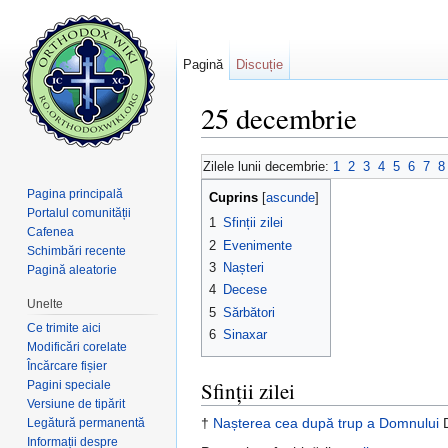
Pagină
Discuție
25 decembrie
Salt la:
navigare
,
căutare
Zilele lunii decembrie:
1
2
3
4
5
6
7
8
Pagina principală
Cuprins
[
ascunde
]
Portalul comunității
1
Sfinții zilei
Cafenea
2
Evenimente
Schimbări recente
3
Nașteri
Pagină aleatorie
4
Decese
Unelte
5
Sărbători
Ce trimite aici
6
Sinaxar
Modificări corelate
Încărcare fișier
Sfinții zilei
Pagini speciale
Versiune de tipărit
†
Nașterea cea după trup a Domnului
D
Legătură permanentă
Informații despre