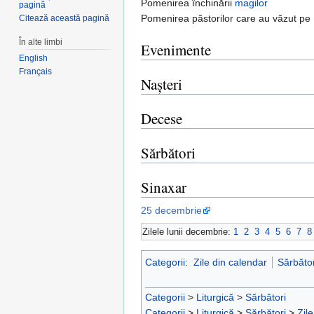
Pomenirea închinării
magilor
pagină
Pomenirea păstorilor care au văzut p
Citează această pagină
În alte limbi
Evenimente
English
Français
Nașteri
Decese
Sărbători
Sinaxar
25 decembrie
Zilele lunii decembrie:
1
2
3
4
5
6
7
8
Categorii
:
Zile din calendar
Sărbător
Categorii
>
Liturgică
>
Sărbători
Categorii
>
Liturgică
>
Sărbători
>
Zil