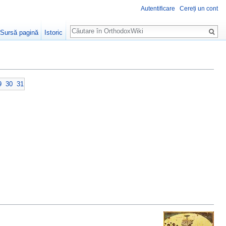
Autentificare
Cereți un cont
Căutare
Sursă pagină
Istoric
9
30
31