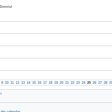
e Domnul
9
10
11
12
13
14
15
16
17
18
19
20
21
22
23
24
25
26
27
28
2
i
e din calendar