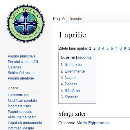
Pagină
Discuție
1 aprilie
Salt la:
navigare
,
căutare
Zilele lunii aprilie:
1
2
3
4
5
6
7
8
9
Pagina principală
Cuprins
[
ascunde
]
Portalul comunității
1
Sfinții zilei
Cafenea
2
Evenimente
Schimbări recente
3
Nașteri
Pagină aleatorie
4
Decese
Unelte
5
Sărbători
Ce trimite aici
6
Sinaxar
Modificări corelate
Încărcare fișier
Sfinții zilei
Pagini speciale
Versiune de tipărit
Cuvioasa
Maria Egipteanca
Legătură permanentă
Informații despre