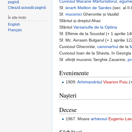
Cuviosul
Macarie
Mărturisitorul
,
egume
pagină
Sf.
ierarh
Meliton de Sardes
(sec. al II-
Citează această pagină
Sf.
mucenici
Gherontie și Vasilid
În alte limbi
Sfântul și dreptul Ahaz
English
Sfântul
Varsanufie de la Optina
Français
Sf. Eftimie de la Souzdal (+ 1 aprilie 1
Sf. Mc. Avraam Bulgarul (+ 1 aprilie 12
Cuviosul Gherontie,
canonarhul
de la
M
Cuviosul Ioan de la Shavta, în Georgia 
Sf. sfințit mucenic Serghie Zavarine,
pr
Evenimente
1909:
Arhimandritul
Visarion Puiu
(+
Nașteri
Decese
1967: Moare
arhiereul
Eugeniu Lai