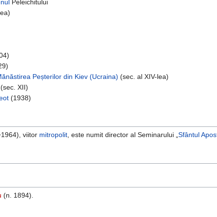
nul
Peleichitului
lea)
404)
29)
ănăstirea Peșterilor din Kiev (Ucraina)
(sec. al XIV-lea)
(sec. XII)
eot
(1938)
1964), viitor
mitropolit
, este numit director al Seminarului „
Sfântul Apos
u
(n. 1894).