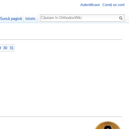
Autentificare
Cereți un cont
Căutare
Sursă pagină
Istoric
9
30
31