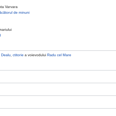
nta Varvara
ăcătorul de minuni
ariului
d
i Dealu
,
ctitorie
a voievodului
Radu cel Mare