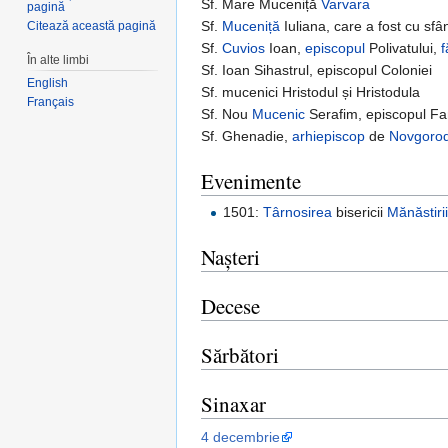
Sf. Mare Muceniță
Varvara
pagină
Sf.
Muceniță
Iuliana, care a fost cu sfâ
Citează această pagină
Sf.
Cuvios
Ioan,
episcopul
Polivatului,
f
În alte limbi
Sf. Ioan Sihastrul, episcopul Coloniei
English
Sf. mucenici Hristodul și Hristodula
Français
Sf. Nou
Mucenic
Serafim, episcopul Fan
Sf. Ghenadie,
arhiepiscop
de
Novgoro
Evenimente
1501:
Târnosirea
bisericii
Mănăstiri
Nașteri
Decese
Sărbători
Sinaxar
4 decembrie