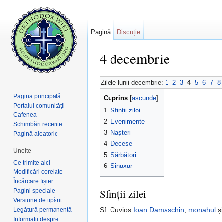
Pagină
Discuție
4 decembrie
Salt la:
navigare
,
căutare
Zilele lunii decembrie:
1
2
3
4
5
6
7
8
Pagina principală
Cuprins
[
ascunde
]
Portalul comunității
1
Sfinții zilei
Cafenea
2
Evenimente
Schimbări recente
3
Nașteri
Pagină aleatorie
4
Decese
Unelte
5
Sărbători
Ce trimite aici
6
Sinaxar
Modificări corelate
Încărcare fișier
Sfinții zilei
Pagini speciale
Versiune de tipărit
Sf. Cuvios
Ioan Damaschin
,
monahul
ș
Legătură permanentă
Informații despre