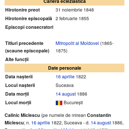
Cariera ecleziastică
Hirotonire preot
31 noiembrie 1848
Hirotonire episcopală
2 februarie 1855
Episcopi consecratori
Titluri precedente
Mitropolit al Moldovei
(1865-
(scaune episcopale)
1875)
Alte funcții
Date personale
Data nașterii
16 aprilie
1822
Locul nașterii
Suceava
Data morții
14 august
1886
Locul morții
București
Calinic Miclescu
(pe numele de mirean
Constantin
Miclescu
; n.
16 aprilie
1822, Suceava - d.
14 august
1886,