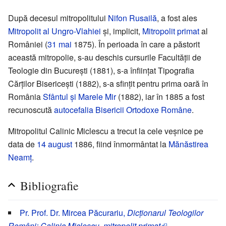
După decesul mitropolitului
Nifon Rusailă
, a fost ales
Mitropolit al Ungro-Vlahiei
și, implicit,
Mitropolit primat
al
României (
31 mai
1875). În perioada în care a păstorit
această mitropolie, s-au deschis cursurile Facultății de
Teologie din București (1881), s-a înființat Tipografia
Cărților Bisericeşti (1882), s-a sfințit pentru prima oară în
România
Sfântul și Marele Mir
(1882), iar în 1885 a fost
recunoscută
autocefalia
Bisericii Ortodoxe Române
.
Mitropolitul Calinic Miclescu a trecut la cele veșnice pe
data de
14 august
1886, fiind înmormântat la
Mănăstirea
Neamț
.
Bibliografie
Pr. Prof. Dr. Mircea Păcurariu,
Dicționarul Teologilor
Români: Calinic Miclescu, mitropolit primat