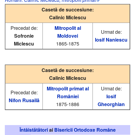
Casetă de succesiune:
Calinic Miclescu
Precedat de:
Mitropolit al
Urmat de:
Sofronie
Moldovei
Iosif Naniescu
Miclescu
1865-1875
Casetă de succesiune:
Calinic Miclescu
Mitropolit primat al
Urmat de:
Precedat de:
României
Iosif
Nifon Rusailă
1875-1886
Gheorghian
Întâistătători
ai
Bisericii Ortodoxe Române