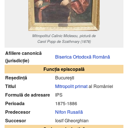
Mitropolitul Calinic Miclescu, pictură de
Carol Popp de Szathmary (1878)
Afiliere canonică
Biserica Ortodoxă Română
(jurisdicție)
Funcția episcopală
Reședință
București
Titlul
Mitropolit primat
al României
Formulă de adresare
IPS
Perioada
1875-1886
Predecesor
Nifon Rusailă
Succesor
Iosif Gheorghian