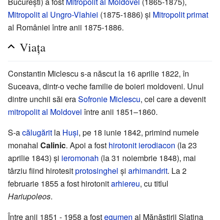
București) a fost
Mitropolit al Moldovei
(1865-1875),
Mitropolit al Ungro-Vlahiei
(1875-1886) și
Mitropolit primat
al României între anii 1875-1886.
Viața
Constantin Miclescu s-a născut la 16 aprilie 1822, în
Suceava, dintr-o veche familie de boieri moldoveni. Unul
dintre unchii săi era
Sofronie Miclescu
, cel care a devenit
mitropolit al Moldovei
între anii 1851–1860.
S-a
călugărit
la
Huși
, pe 18 iunie 1842, primind numele
monahal
Calinic
. Apoi a fost
hirotonit
ierodiacon
(la 23
aprilie 1843) și
ieromonah
(la 31 noiembrie 1848), mai
târziu fiind hirotesit
protosinghel
și
arhimandrit
. La 2
februarie 1855 a fost hirotonit
arhiereu
, cu titlul
Hariupoleos
.
Între anii 1851 - 1958 a fost
egumen
al Mănăstirii Slatina