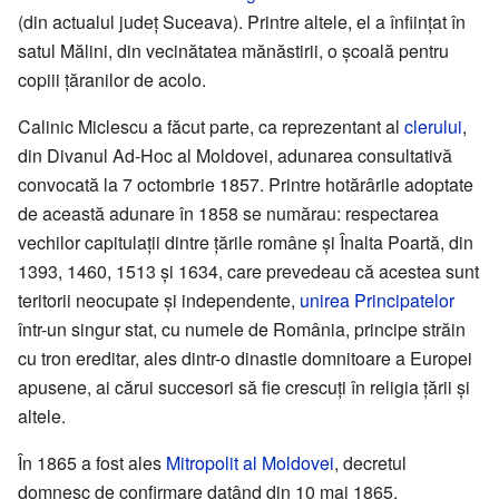
(din actualul județ Suceava). Printre altele, el a înființat în
satul Mălini, din vecinătatea mănăstirii, o școală pentru
copiii țăranilor de acolo.
Calinic Miclescu a făcut parte, ca reprezentant al
clerului
,
din Divanul Ad-Hoc al Moldovei, adunarea consultativă
convocată la 7 octombrie 1857. Printre hotărârile adoptate
de această adunare în 1858 se numărau: respectarea
vechilor capitulații dintre țările române și Înalta Poartă, din
1393, 1460, 1513 și 1634, care prevedeau că acestea sunt
teritorii neocupate și independente,
unirea Principatelor
într-un singur stat, cu numele de România, principe străin
cu tron ereditar, ales dintr-o dinastie domnitoare a Europei
apusene, ai cărui succesori să fie crescuți în religia țării și
altele.
În 1865 a fost ales
Mitropolit al Moldovei
, decretul
domnesc de confirmare datând din 10 mai 1865.