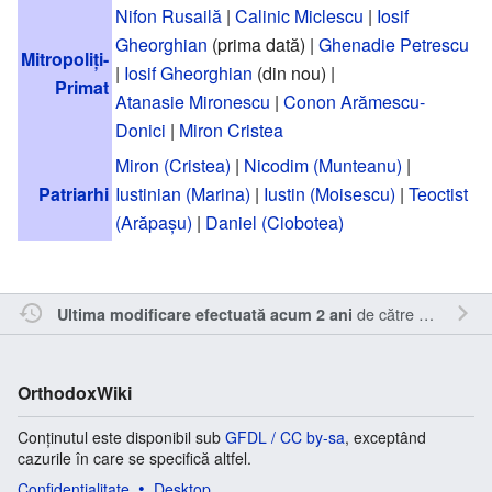
Nifon Rusailă
|
Calinic Miclescu
|
Iosif
Gheorghian
(prima dată) |
Ghenadie Petrescu
Mitropoliți-
|
Iosif Gheorghian
(din nou) |
Primat
Atanasie Mironescu
|
Conon Arămescu-
Donici
|
Miron Cristea
Miron (Cristea)
|
Nicodim (Munteanu)
|
Patriarhi
Iustinian (Marina)
|
Iustin (Moisescu)
|
Teoctist
(Arăpașu)
|
Daniel (Ciobotea)
de către
RappY
.
Ultima modificare efectuată acum 2 ani
OrthodoxWiki
Conținutul este disponibil sub
GFDL / CC by-sa
, exceptând
cazurile în care se specifică altfel.
Confidențialitate
Desktop