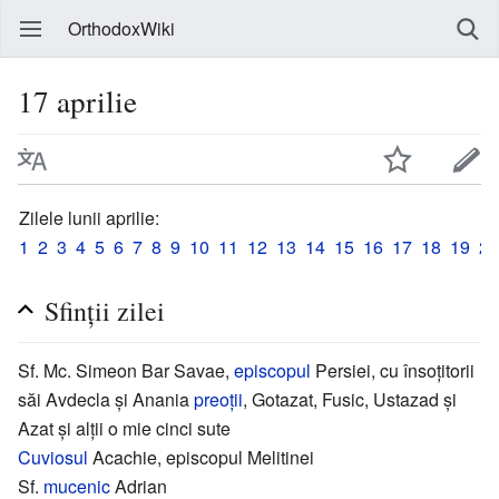
OrthodoxWiki
17 aprilie
Zilele lunii aprilie:
1
2
3
4
5
6
7
8
9
10
11
12
13
14
15
16
17
18
19
20
Sfinții zilei
Sf. Mc. Simeon Bar Savae,
episcopul
Persiei, cu însoțitorii
săi Avdecla și Anania
preoții
, Gotazat, Fusic, Ustazad și
Azat și alții o mie cinci sute
Cuviosul
Acachie, episcopul Melitinei
Sf.
mucenic
Adrian