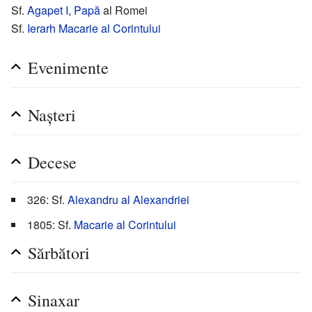
Sf.
Agapet I
,
Papă
al Romei
Sf.
Ierarh
Macarie al Corintului
Evenimente
Nașteri
Decese
326: Sf.
Alexandru al Alexandriei
1805: Sf.
Macarie al Corintului
Sărbători
Sinaxar