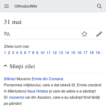
OrthodoxWiki
31 mai
Zilele lunii mai:
1
2
3
4
5
6
7
8
9
10
11
12
13
14
15
16
17
18
19
20
Sfinții zilei
Sfântul
Mucenic
Ermie din Comana
Pomenirea vrăjitorului, care a dat otravă Sf. Ermie crezând
în Mântuitorul
Iisus Hristos
și care de sabie s-a săvârșit
Sf.
mucenici
cei din Ascalon, care s-au săvârșit fiind târâți
pe pământ