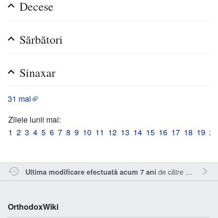
Decese
Sărbători
Sinaxar
31 mai
Zilele lunii mai:
1
2
3
4
5
6
7
8
9
10
11
12
13
14
15
16
17
18
19
20
de către
Sîmbotin
.
Ultima modificare efectuată acum 7 ani
OrthodoxWiki