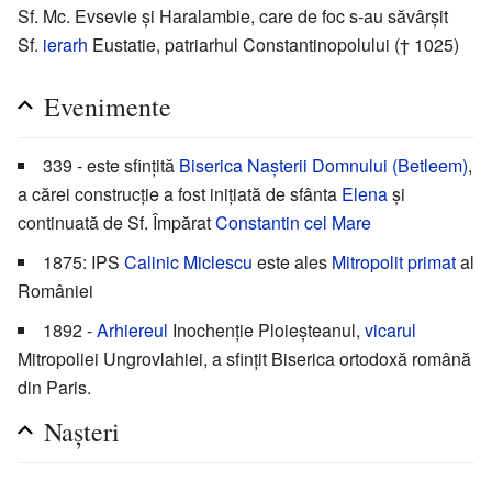
Sf. Mc. Evsevie și Haralambie, care de foc s-au săvârșit
Sf.
ierarh
Eustatie, patriarhul Constantinopolului († 1025)
Evenimente
339 - este sfințită
Biserica Nașterii Domnului (Betleem)
,
a cărei construcție a fost inițiată de sfânta
Elena
și
continuată de Sf. Împărat
Constantin cel Mare
1875: IPS
Calinic Miclescu
este ales
Mitropolit primat
al
României
1892 -
Arhiereul
Inochenție Ploieșteanul,
vicarul
Mitropoliei Ungrovlahiei, a sfințit Biserica ortodoxă română
din Paris.
Nașteri