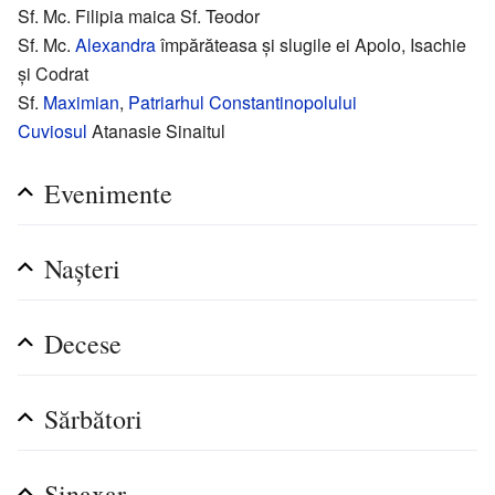
Sf. Mc. Filipia maica Sf. Teodor
Sf. Mc.
Alexandra
împărăteasa și slugile ei Apolo, Isachie
și Codrat
Sf.
Maximian
,
Patriarhul
Constantinopolului
Cuviosul
Atanasie Sinaitul
Evenimente
Naşteri
Decese
Sărbători
Sinaxar