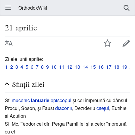
OrthodoxWiki
21 aprilie
Zilele lunii aprilie:
1
2
3
4
5
6
7
8
9
10
11
12
13
14
15
16
17
18
19
20
Sfinţii zilei
Sf.
mucenic
Ianuarie
episcopul
și cei împreună cu dânsul
Procul, Soson, și Faust
diaconii
, Dezideriu
citețul
, Eutihie
și Acution
Sf. Mc. Teodor cel din Perga Pamfiliei și a celor împreună
cu el