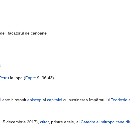
dei, făcătorul de canoane
u
Petru
la Iope (
Fapte
9, 36-43)
i
este hirotonit
episcop
al
capitalei
cu susținerea împăratului
Teodosie a
d. 5 decembrie 2017),
ctitor
, printre altele, al
Catedralei mitropolitane d