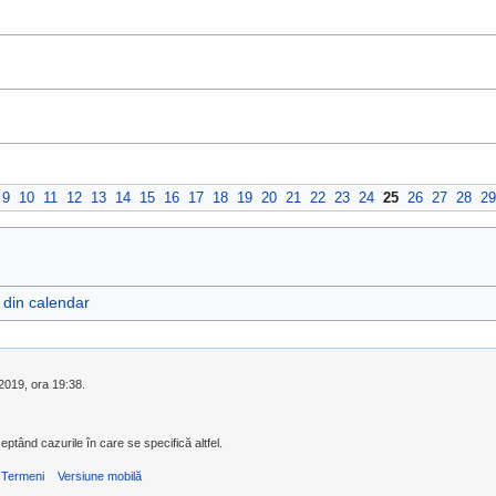
9
10
11
12
13
14
15
16
17
18
19
20
21
22
23
24
25
26
27
28
29
e din calendar
 2019, ora 19:38.
eptând cazurile în care se specifică altfel.
Termeni
Versiune mobilă