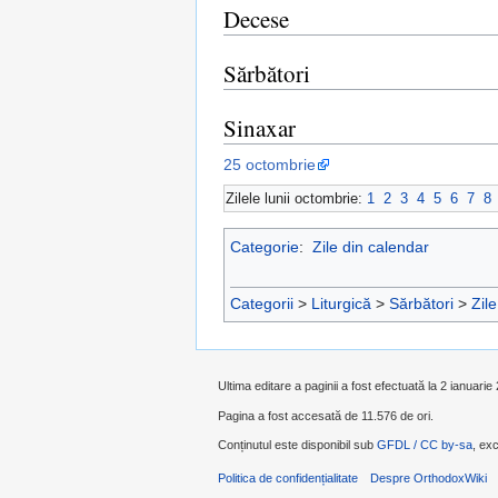
Decese
Sărbători
Sinaxar
25 octombrie
Zilele lunii octombrie:
1
2
3
4
5
6
7
8
Categorie
:
Zile din calendar
Categorii
>
Liturgică
>
Sărbători
>
Zil
Ultima editare a paginii a fost efectuată la 2 ianuarie
Pagina a fost accesată de 11.576 de ori.
Conținutul este disponibil sub
GFDL / CC by-sa
, exc
Politica de confidențialitate
Despre OrthodoxWiki