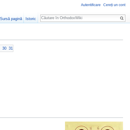
Autentificare
Cereți un cont
Căutare
Sursă pagină
Istoric
30
31