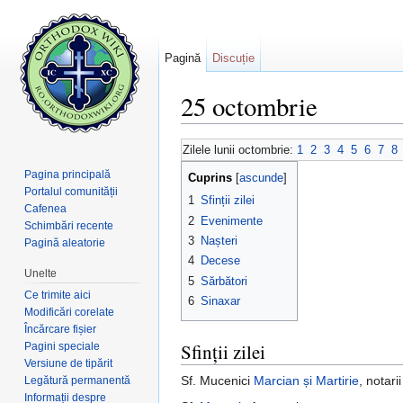
Pagină
Discuție
25 octombrie
Salt la:
navigare
,
căutare
Zilele lunii octombrie:
1
2
3
4
5
6
7
8
Pagina principală
Cuprins
[
ascunde
]
Portalul comunității
1
Sfinții zilei
Cafenea
2
Evenimente
Schimbări recente
3
Nașteri
Pagină aleatorie
4
Decese
Unelte
5
Sărbători
Ce trimite aici
6
Sinaxar
Modificări corelate
Încărcare fișier
Sfinții zilei
Pagini speciale
Versiune de tipărit
Sf. Mucenici
Marcian și Martirie
, notarii
Legătură permanentă
Informații despre