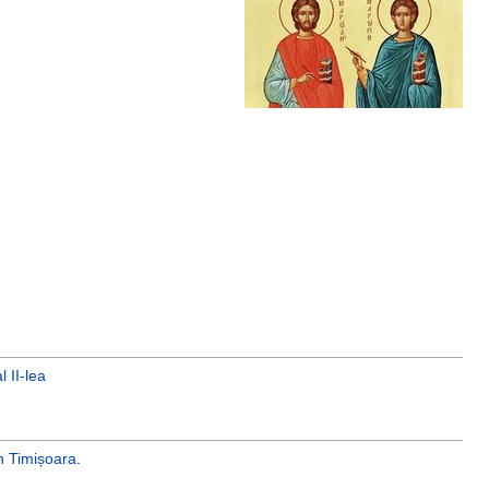
l II-lea
in Timișoara
.