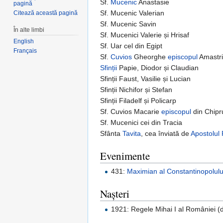
Sf.
Mucenic
Anastasie
pagină
Sf. Mucenic Valerian
Citează această pagină
Sf. Mucenic Savin
În alte limbi
Sf. Mucenici Valerie și Hrisaf
English
Sf. Uar cel din Egipt
Français
Sf.
Cuvios
Gheorghe
episcopul
Amastri
Sfinții
Papie, Diodor și Claudian
Sfinții Faust, Vasilie și Lucian
Sfinții Nichifor și Stefan
Sfinții Filadelf și Policarp
Sf. Cuvios Macarie
episcopul
din Chipr
Sf. Mucenici cei din Tracia
Sfânta
Tavita
, cea înviată de
Apostolul 
Evenimente
431:
Maximian al Constantinopolulu
Nașteri
1921: Regele Mihai I al României (