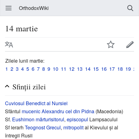
OrthodoxWiki
14 martie
Zilele lunii martie:
1
2
3
4
5
6
7
8
9
10
11
12
13
14
15
16
17
18
19
20
Sfinţii zilei
Cuviosul
Benedict al Nursiei
Sfântul
mucenic
Alexandru cel din Pidna‎
(Macedonia)
Sf.
Eushimon
mărturisitorul
,
episcopul
Lampsacului
Sf ierarh
Teognost Grecul
,
mitropolit
al Kievului și al
întregii Rusii