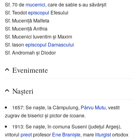
Sf. 70 de
mucenici
, care de sabie s-au săvârșit
Sf. Teodot
episcopul
Efesului
Sf. Muceniță Malfeta
Sf. Muceniță Anthia
Sf. Mucenici Iuventim și Maxim
Sf. Iason
episcopul
Damascului
Sf. Andromah și Diodor
Evenimente
Nașteri
1657: Se naște, la Câmpulung,
Pârvu Mutu
, vestit
zugrav de biserici și pictor de icoane.
1913: Se naște, în comuna Suseni (județul Argeș),
viitorul
preot
profesor
Ene Braniște
, mare
liturgist
ortodox