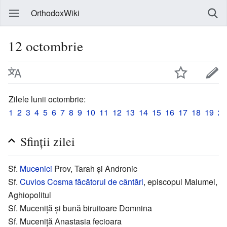
OrthodoxWiki
12 octombrie
Zilele lunii octombrie:
1
2
3
4
5
6
7
8
9
10
11
12
13
14
15
16
17
18
19
20
Sfinții zilei
Sf.
Mucenici
Prov, Tarah și Andronic
Sf.
Cuvios
Cosma
făcătorul de cântări
, episcopul Maiumei,
Aghiopolitul
Sf. Muceniță și bună biruitoare Domnina
Sf. Muceniță Anastasia fecioara