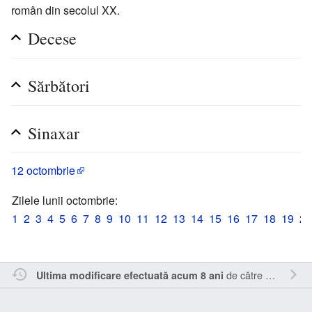
român din secolul XX.
Decese
Sărbători
Sinaxar
12 octombrie
Zilele lunii octombrie:
1
2
3
4
5
6
7
8
9
10
11
12
13
14
15
16
17
18
19
20
de către
Cristianm
.
Ultima modificare efectuată acum 8 ani