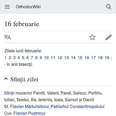
OrthodoxWiki
16 februarie
Zilele lunii februarie:
1
2
3
4
5
6
7
8
9
10
11
12
13
14
15
16
17
18
19
20
- în anii bisecți)
Sfinții zilei
Sfinții
mucenici Pamfil, Valent, Pavel, Seleuc, Porfiriu,
Iulian, Teodul, Ilie, Ieremia, Isaia, Samuil și Daniil
Sf.
Flavian Mărturisitorul
,
Patriarhul Constantinopolului
Cuv.
Flavian Pustnicul