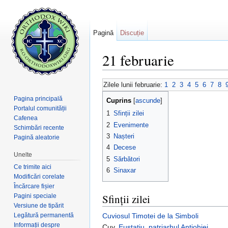
Pagină
Discuție
21 februarie
Salt la:
navigare
,
căutare
Zilele lunii februarie:
1
2
3
4
5
6
7
8
Pagina principală
Cuprins
[
ascunde
]
Portalul comunității
1
Sfinții zilei
Cafenea
2
Evenimente
Schimbări recente
3
Nașteri
Pagină aleatorie
4
Decese
Unelte
5
Sărbători
Ce trimite aici
6
Sinaxar
Modificări corelate
Încărcare fișier
Sfinții zilei
Pagini speciale
Versiune de tipărit
Legătură permanentă
Cuviosul
Timotei de la Simboli
Informații despre
Cuv.
Eustațiu
,
patriarhul Antiohiei