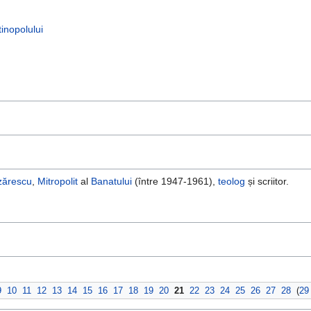
inopolului
zărescu
,
Mitropolit
al
Banatului
(între 1947-1961),
teolog
și scriitor.
9
10
11
12
13
14
15
16
17
18
19
20
21
22
23
24
25
26
27
28
(
29