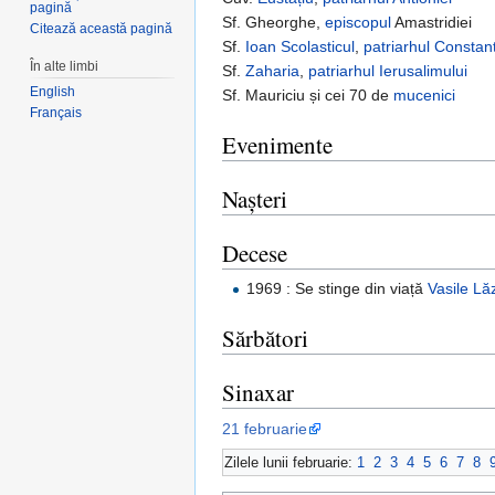
pagină
Sf. Gheorghe,
episcopul
Amastridiei
Citează această pagină
Sf.
Ioan Scolasticul
,
patriarhul Constant
În alte limbi
Sf.
Zaharia
,
patriarhul Ierusalimului
English
Sf. Mauriciu și cei 70 de
mucenici
Français
Evenimente
Nașteri
Decese
1969 : Se stinge din viață
Vasile Lă
Sărbători
Sinaxar
21 februarie
Zilele lunii februarie:
1
2
3
4
5
6
7
8