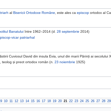
triarh
al
Bisericii Ortodoxe Române
, este ales ca
episcop
ortodox al Ca
olitul Banatului
între 1962–2014 (d.
28 septembrie
2014)
piscop-vicar
patriarhal
stirii Cuviosul David din insula Evia, unul din marii Părinți ai secolului
a
, teolog și preot ortodox român (n.
23 noiembrie
1925)
9
10
11
12
13
14
15
16
17
18
19
20
21
22
23
24
25
26
27
28
29