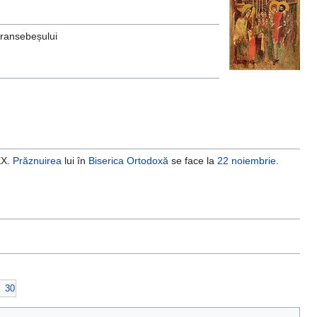
ransebeșului
 XX.
Prăznuirea
lui în
Biserica Ortodoxă
se face la
22 noiembrie
.
30