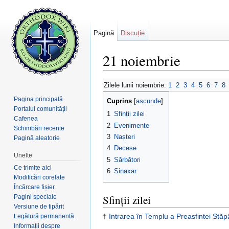
Pagină
Discuție
21 noiembrie
Salt la:
navigare
,
căutare
Zilele lunii noiembrie:
1
2
3
4
5
6
7
8
Pagina principală
Cuprins
[
ascunde
]
Portalul comunității
1
Sfinții zilei
Cafenea
2
Evenimente
Schimbări recente
3
Nașteri
Pagină aleatorie
4
Decese
Unelte
5
Sărbători
Ce trimite aici
6
Sinaxar
Modificări corelate
Încărcare fișier
Sfinții zilei
Pagini speciale
Versiune de tipărit
†
Intrarea în Templu a Preasfintei St
Legătură permanentă
Informații despre