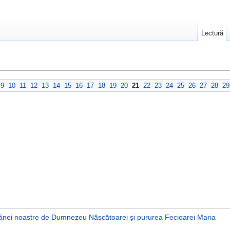
Lectură
9
10
11
12
13
14
15
16
17
18
19
20
21
22
23
24
25
26
27
28
29
ăpânei noastre de Dumnezeu Născătoarei și pururea Fecioarei Maria