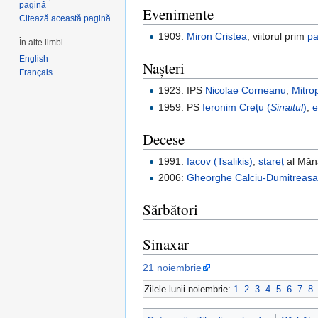
pagină
Evenimente
Citează această pagină
1909:
Miron Cristea
, viitorul prim
pa
În alte limbi
English
Nașteri
Français
1923: IPS
Nicolae Corneanu
,
Mitrop
1959: PS
Ieronim Crețu (
Sinaitul
)
,
e
Decese
1991:
Iacov (Tsalikis)
,
stareț
al Mănă
2006:
Gheorghe Calciu-Dumitreas
Sărbători
Sinaxar
21 noiembrie
Zilele lunii noiembrie:
1
2
3
4
5
6
7
8