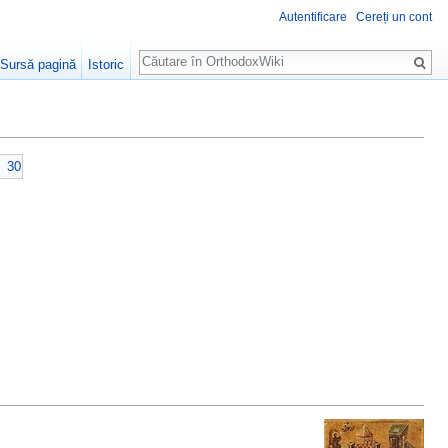
Autentificare
Cereți un cont
Căutare
Sursă pagină
Istoric
30