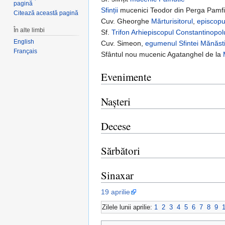
pagină
Sfinții
mucenici Teodor din Perga Pamfilie
Citează această pagină
Cuv. Gheorghe
Mărturisitorul
,
episcopu
În alte limbi
Sf.
Trifon
Arhiepiscopul
Constantinopolu
English
Cuv. Simeon,
egumenul
Sfintei Mănăsti
Français
Sfântul nou mucenic Agatanghel de la
Evenimente
Nașteri
Decese
Sărbători
Sinaxar
19 aprilie
Zilele lunii aprilie:
1
2
3
4
5
6
7
8
9