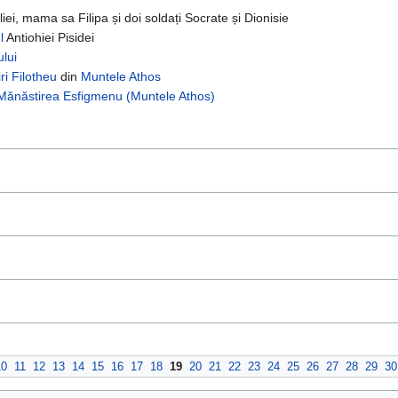
i, mama sa Filipa și doi soldați Socrate și Dionisie
l
Antiohiei Pisidei
lui
ri Filotheu
din
Muntele Athos
Mănăstirea Esfigmenu (Muntele Athos)
10
11
12
13
14
15
16
17
18
19
20
21
22
23
24
25
26
27
28
29
30