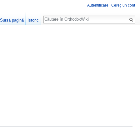
Autentificare
Cereți un cont
Căutare
Sursă pagină
Istoric