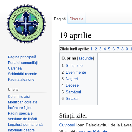
Pagină
Discuție
19 aprilie
Salt la:
navigare
,
căutare
Zilele lunii aprilie:
1
2
3
4
5
6
7
8
9
Pagina principală
Cuprins
[
ascunde
]
Portalul comunității
1
Sfinții zilei
Cafenea
2
Evenimente
Schimbări recente
3
Nașteri
Pagină aleatorie
4
Decese
Unelte
5
Sărbători
Ce trimite aici
6
Sinaxar
Modificări corelate
Încărcare fișier
Sfinții zilei
Pagini speciale
Versiune de tipărit
Legătură permanentă
Cuviosul
Ioan Paleolavritul, de la Lavr
Informații despre
Sf. sfințit
mucenic
Pafnutie