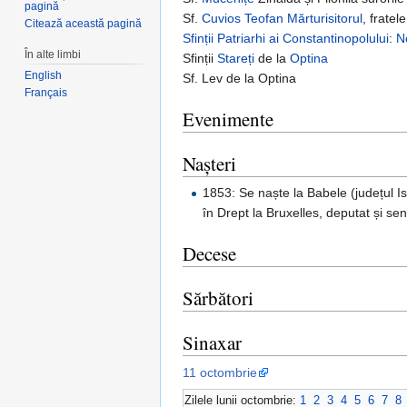
pagină
Sf.
Cuvios
Teofan Mărturisitorul
, fratel
Citează această pagină
Sfinții
Patriarhi ai Constantinopolului
:
N
În alte limbi
Sfinții
Stareți
de la
Optina
English
Sf. Lev de la Optina
Français
Evenimente
Nașteri
1853: Se naște la Babele (județul I
în Drept la Bruxelles, deputat și s
Decese
Sărbători
Sinaxar
11 octombrie
Zilele lunii octombrie:
1
2
3
4
5
6
7
8