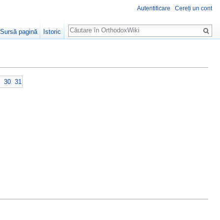
Autentificare
Cereți un cont
Căutare
Sursă pagină
Istoric
30
31