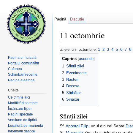
Pagină
Discuție
11 octombrie
Salt la:
navigare
,
căutare
Zilele lunii octombrie:
1
2
3
4
5
6
7
8
Pagina principală
Cuprins
[
ascunde
]
Portalul comunității
1
Sfinții zilei
Cafenea
2
Evenimente
Schimbări recente
3
Nașteri
Pagină aleatorie
4
Decese
Unelte
5
Sărbători
Ce trimite aici
6
Sinaxar
Modificări corelate
Încărcare fișier
Sfinții zilei
Pagini speciale
Versiune de tipărit
Legătură permanentă
Sf.
Apostol
Filip
, unul din cei Șapte
Dia
Informații despre
Sf.
Mucenițe
Zinaida și Filonila surorile