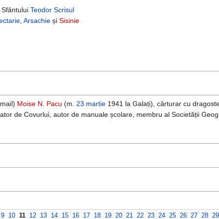
e Sfântului
Teodor Scrisul
ectarie
,
Arsachie
și
Sisinie
smail)
Moise N. Pacu
(m.
23 martie
1941 la Galați), cărturar cu dragoste 
enator de Covurlui, autor de manuale școlare, membru al Societății Geog
9
10
11
12
13
14
15
16
17
18
19
20
21
22
23
24
25
26
27
28
29