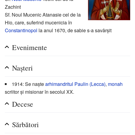
Zachint
Sf. Noul Mucenic Atanasie cel de la
Hio, care, suferind mucenicia în
Constantinopol
la anul 1670, de sabie s-a savârșit
Evenimente
Nașteri
1914: Se naște
arhimandritul
Paulin (Lecca)
,
monah
scriitor și misionar în secolul XX.
Decese
Sărbători