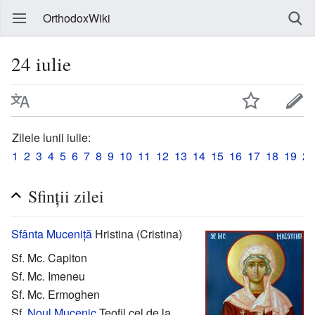
OrthodoxWiki
24 iulie
Zilele lunii iulie:
1
2
3
4
5
6
7
8
9
10
11
12
13
14
15
16
17
18
19
20
Sfinții zilei
Sfânta
Muceniță
Hristina (Cristina)
Sf. Mc. Capiton
Sf. Mc. Imeneu
Sf. Mc. Ermoghen
Sf.
Noul Mucenic
Teofil cel de la