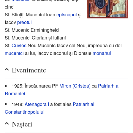
cinci
Sf. Sfințiți Mucenici Ioan
episcopul
și
Iacov
preotul
Sf. Mucenic Erminingheld
Sf. Mucenici Ciprian și Iuliani
Sf.
Cuvios
Nou Mucenic Iacov cel Nou, împreună cu doi
mucenici
ai lui, Iacov diaconul și Dionisie
monahul
Evenimente
1925: Înscăunarea PF
Miron (Cristea)
ca
Patriarh al
României
1948:
Atenagora I
a fost ales
Patriarh al
Constantinopolului
Nașteri