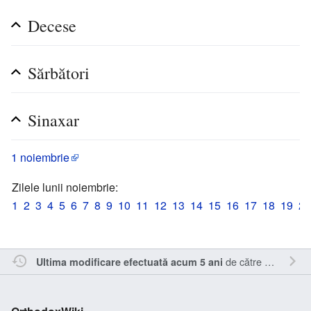
Decese
Sărbători
Sinaxar
1 noiembrie
Zilele lunii noiembrie:
1
2
3
4
5
6
7
8
9
10
11
12
13
14
15
16
17
18
19
20
de către
Sîmbotin
.
Ultima modificare efectuată acum 5 ani