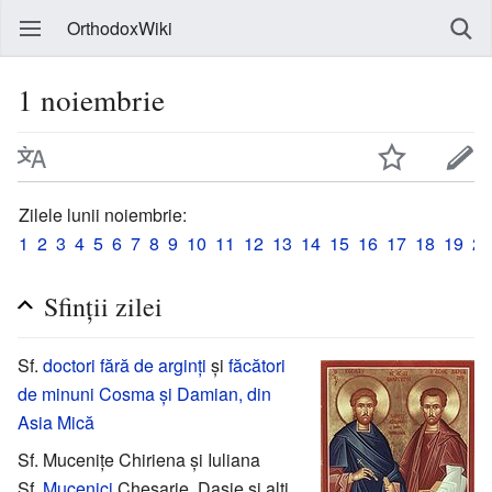
OrthodoxWiki
1 noiembrie
Zilele lunii noiembrie:
1
2
3
4
5
6
7
8
9
10
11
12
13
14
15
16
17
18
19
20
Sfinții zilei
Sf.
doctori fără de arginți
și
făcători
de minuni
Cosma și Damian, din
Asia Mică
Sf. Mucenițe Chiriena și Iuliana
Sf.
Mucenici
Chesarie, Dasie și alți