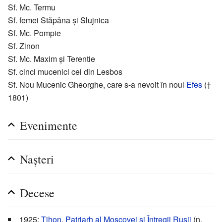
Sf. Mc. Termu
Sf. femei Stăpâna și Slujnica
Sf. Mc. Pompie
Sf. Zinon
Sf. Mc. Maxim și Terentie
Sf. cinci mucenici cei din Lesbos
Sf. Nou Mucenic Gheorghe, care s-a nevoit în noul
Efes
(†
1801)
Evenimente
Naşteri
Decese
1925:
Tihon
,
Patriarh al Moscovei și Întregii Rusii
(n.