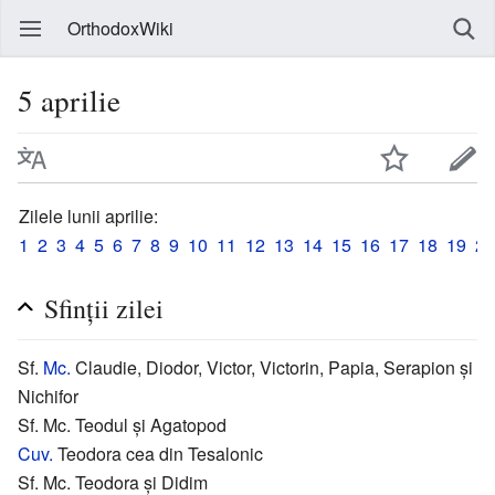
OrthodoxWiki
5 aprilie
Zilele lunii aprilie:
1
2
3
4
5
6
7
8
9
10
11
12
13
14
15
16
17
18
19
20
Sfinţii zilei
Sf.
Mc.
Claudie, Diodor, Victor, Victorin, Papia, Serapion și
Nichifor
Sf. Mc. Teodul și Agatopod
Cuv.
Teodora cea din Tesalonic
Sf. Mc. Teodora și Didim