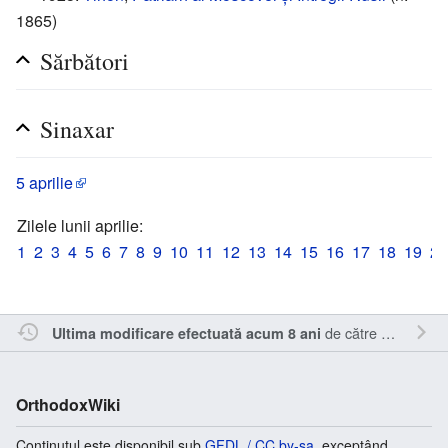
1865)
Sărbători
Sinaxar
5 aprilie
Zilele lunii aprilie:
1
2
3
4
5
6
7
8
9
10
11
12
13
14
15
16
17
18
19
20
de către
Cristianm
.
Ultima modificare efectuată acum 8 ani
OrthodoxWiki
Conținutul este disponibil sub
GFDL / CC by-sa
, exceptând