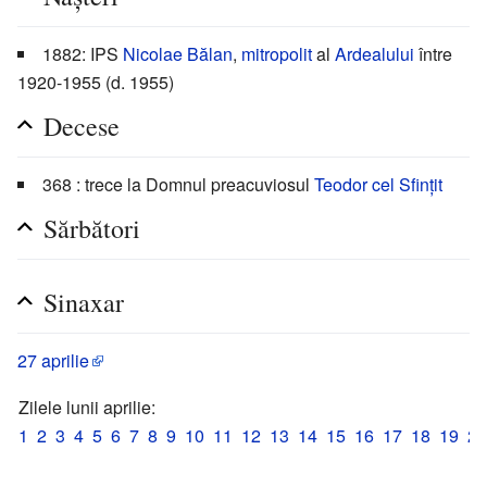
1882: IPS
Nicolae Bălan
,
mitropolit
al
Ardealului
între
1920-1955 (d. 1955)
Decese
368 : trece la Domnul preacuviosul
Teodor cel Sfințit
Sărbători
Sinaxar
27 aprilie
Zilele lunii aprilie:
1
2
3
4
5
6
7
8
9
10
11
12
13
14
15
16
17
18
19
20