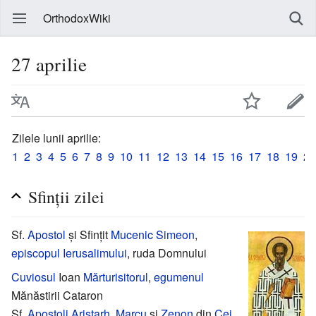
OrthodoxWiki
27 aprilie
Zilele lunii aprilie:
1
2
3
4
5
6
7
8
9
10
11
12
13
14
15
16
17
18
19
20
Sfinții zilei
Sf.
Apostol
și Sfințit
Mucenic
Simeon
,
episcopul Ierusalimului
, ruda Domnului
Cuviosul
Ioan
Mărturisitorul
,
egumenul
Mănăstirii Cataron
Sf.
Apostoli
Aristarh
,
Marcu
și
Zenon
din
Cei