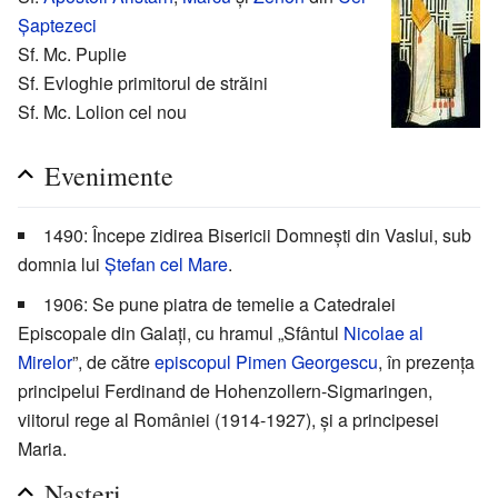
Șaptezeci
Sf. Mc. Puplie
Sf. Evloghie primitorul de străini
Sf. Mc. Lolion cel nou
Evenimente
1490: Începe zidirea Bisericii Domnești din Vaslui, sub
domnia lui
Ștefan cel Mare
.
1906: Se pune piatra de temelie a Catedralei
Episcopale din Galați, cu hramul „Sfântul
Nicolae al
Mirelor
”, de către
episcopul
Pimen Georgescu
, în prezența
principelui Ferdinand de Hohenzollern-Sigmaringen,
viitorul rege al României (1914-1927), și a principesei
Maria.
Nașteri