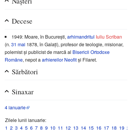
Nașteri
Decese
1949: Moare, în București,
arhimandritul
Iuliu Scriban
(n.
31 mai
1878, în Galați), profesor de teologie, misionar,
polemist și publicist de marcă al
Bisericii Ortodoxe
Române
, nepot a
arhiereilor
Neofit
și Filaret.
Sărbători
Sinaxar
4 ianuarie
Zilele lunii ianuarie:
1
2
3
4
5
6
7
8
9
10
11
12
13
14
15
16
17
18
19
20