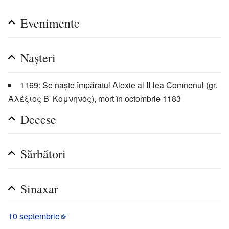
Evenimente
Nașteri
1169: Se naște împăratul Alexie al II-lea Comnenul (gr.
Αλέξιος Βʹ Κομνηνός), mort în octombrie 1183
Decese
Sărbători
Sinaxar
10 septembrie