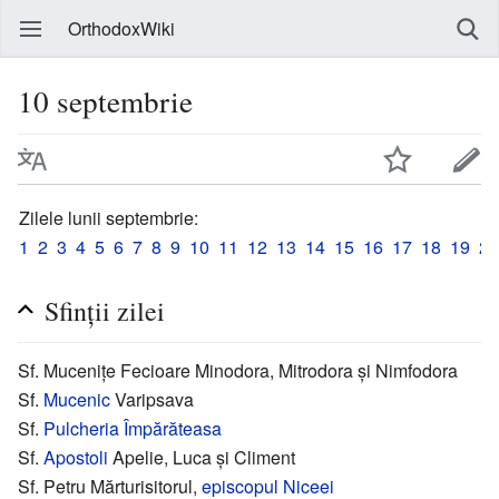
OrthodoxWiki
10 septembrie
Zilele lunii septembrie:
1
2
3
4
5
6
7
8
9
10
11
12
13
14
15
16
17
18
19
20
Sfinții zilei
Sf. Mucenițe Fecioare Minodora, Mitrodora și Nimfodora
Sf.
Mucenic
Varipsava
Sf.
Pulcheria Împărăteasa
Sf.
Apostoli
Apelie, Luca și Climent
Sf. Petru Mărturisitorul,
episcopul
Niceei