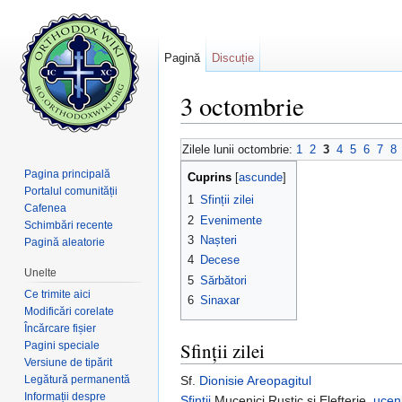
Pagină
Discuție
3 octombrie
Salt la:
navigare
,
căutare
Zilele lunii octombrie:
1
2
3
4
5
6
7
8
Pagina principală
Cuprins
[
ascunde
]
Portalul comunității
1
Sfinții zilei
Cafenea
2
Evenimente
Schimbări recente
3
Nașteri
Pagină aleatorie
4
Decese
Unelte
5
Sărbători
Ce trimite aici
6
Sinaxar
Modificări corelate
Încărcare fișier
Sfinții zilei
Pagini speciale
Versiune de tipărit
Legătură permanentă
Sf.
Dionisie Areopagitul
Informații despre
Sfinții
Mucenici Rustic și Elefterie,
uceni