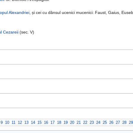
opul
Alexandriei
, și cei cu dânsul ucenici mucenici: Faust, Gaius, Eus
l
Cezareii
(sec. V)
9
10
11
12
13
14
15
16
17
18
19
20
21
22
23
24
25
26
27
28
29