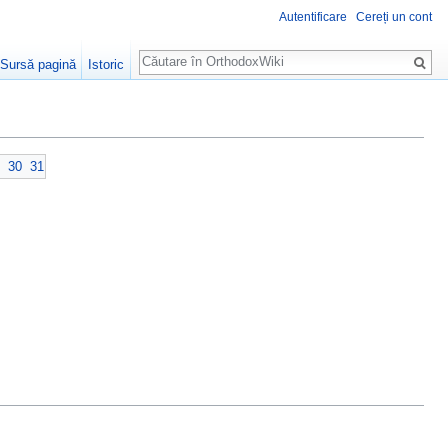
Autentificare
Cereți un cont
Căutare
Sursă pagină
Istoric
30
31