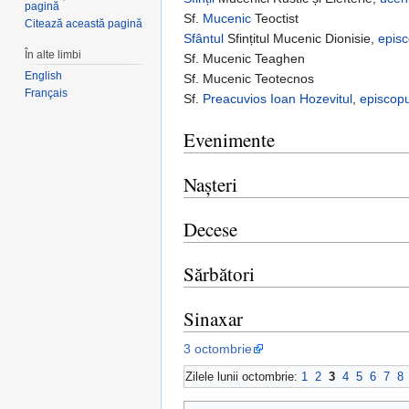
pagină
Sf.
Mucenic
Teoctist
Citează această pagină
Sfântul
Sfințitul Mucenic Dionisie,
episc
În alte limbi
Sf. Mucenic Teaghen
English
Sf. Mucenic Teotecnos
Français
Sf.
Preacuvios
Ioan Hozevitul
,
episcopu
Evenimente
Nașteri
Decese
Sărbători
Sinaxar
3 octombrie
Zilele lunii octombrie:
1
2
3
4
5
6
7
8