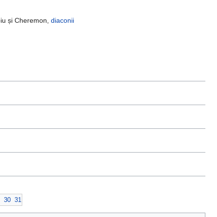
ebiu și Cheremon,
diaconii
30
31