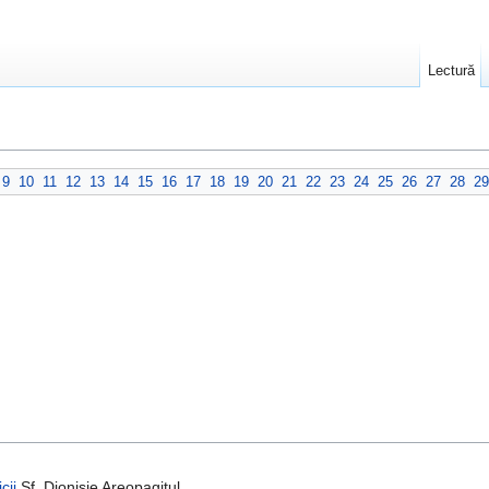
Lectură
9
10
11
12
13
14
15
16
17
18
19
20
21
22
23
24
25
26
27
28
29
cii
Sf. Dionisie Areopagitul