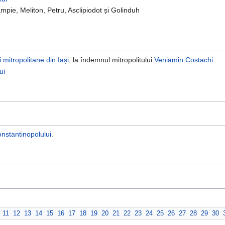
mpie, Meliton, Petru, Asclipiodot și Golinduh
 mitropolitane din Iași
, la îndemnul mitropolitului
Veniamin Costachi
ui
onstantinopolului
.
11
12
13
14
15
16
17
18
19
20
21
22
23
24
25
26
27
28
29
30