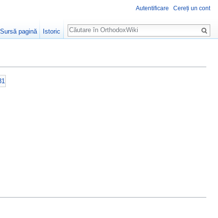
Autentificare
Cereți un cont
Căutare
Sursă pagină
Istoric
31