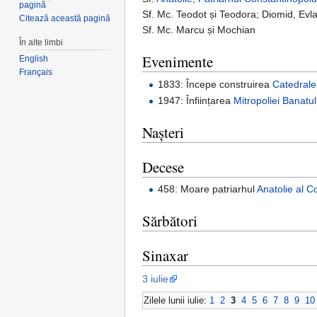
pagină
Sf. Mc. Teodot și Teodora; Diomid, Evla
Citează această pagină
Sf. Mc. Marcu și Mochian
În alte limbi
Evenimente
English
Français
1833: Începe construirea
Catedralei
1947: Înființarea
Mitropoliei Banatul
Nașteri
Decese
458: Moare patriarhul
Anatolie al C
Sărbători
Sinaxar
3 iulie
Zilele lunii iulie:
1
2
3
4
5
6
7
8
9
10