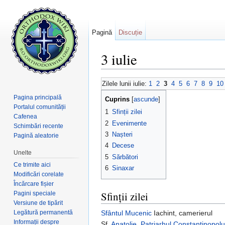
Pagină
Discuție
3 iulie
Salt la:
navigare
,
căutare
Zilele lunii iulie:
1
2
3
4
5
6
7
8
9
10
Pagina principală
Cuprins
[
ascunde
]
Portalul comunității
1
Sfinții zilei
Cafenea
2
Evenimente
Schimbări recente
3
Nașteri
Pagină aleatorie
4
Decese
Unelte
5
Sărbători
Ce trimite aici
6
Sinaxar
Modificări corelate
Încărcare fișier
Sfinții zilei
Pagini speciale
Versiune de tipărit
Legătură permanentă
Sfântul
Mucenic
Iachint, camerierul
Informații despre
Sf.
Anatolie
,
Patriarhul
Constantinopolu