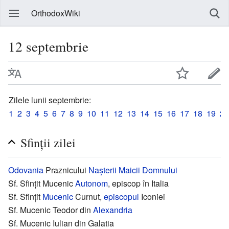
OrthodoxWiki
12 septembrie
Zilele lunii septembrie:
1
2
3
4
5
6
7
8
9
10
11
12
13
14
15
16
17
18
19
20
Sfinții zilei
Odovania
Praznicului
Nașterii Maicii Domnului
Sf. Sfințit Mucenic
Autonom
, episcop în Italia
Sf. Sfințit
Mucenic
Curnut,
episcopul
Iconiei
Sf. Mucenic Teodor din
Alexandria
Sf. Mucenic Iulian din Galatia