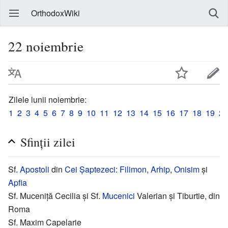
OrthodoxWiki
22 noiembrie
Zilele lunii noiembrie:
1
2
3
4
5
6
7
8
9
10
11
12
13
14
15
16
17
18
19
20
Sfinții zilei
Sf.
Apostoli
din
Cei Șaptezeci
:
Filimon
,
Arhip
,
Onisim
și
Apfia
Sf. Muceniță Cecilia și Sf.
Mucenici
Valerian și Tiburtie, din
Roma
Sf. Maxim Capelarie