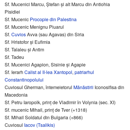
Sf. Mucenici Marcu, Ștefan și alt Marcu din Antiohia
Pisidiei
Sf. Mucenic
Procopie din Palestina
Sf. Mucenic Menignu Piuarul
Sf.
Cuvios
Avva (sau Agavas) din Siria
Sf. Hristofor și Eufimia
Sf. Talaleu și Antim
Sf. Tadeu
Sf. Mucenici Agapion, Sisinie și Agapie
Sf. Ierarh
Calist al II-lea Xantopol
,
patriarhul
Constantinopolului
Cuviosul Gherman, întemeietorul
Mănăstirii
Iconosifisa din
Macedonia
Sf. Petru Iaropolk, prinț de Vladimir în Volynia (sec. XI)
Sf. mucenic Mihail, prinț de Tver (+1318)
Sf. Mihail Soldatul din Bulgaria (+866)
Cuviosul
Iacov (Tsalikis)