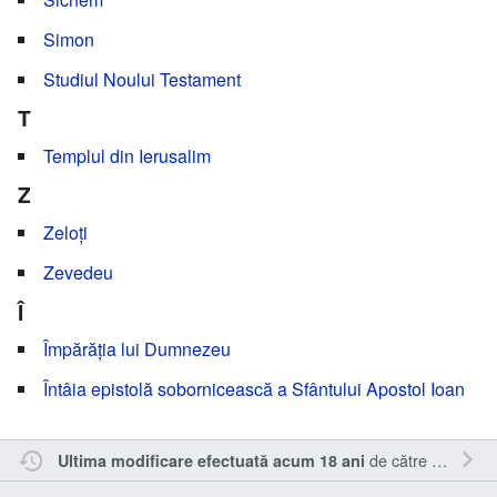
Simon
Studiul Noului Testament
T
Templul din Ierusalim
Z
Zeloți
Zevedeu
Î
Împărăția lui Dumnezeu
Întâia epistolă sobornicească a Sfântului Apostol Ioan
de către
Magda
.
Ultima modificare efectuată acum 18 ani