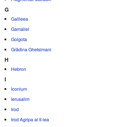
G
Galileea
Gamaliel
Golgota
Grădina Ghetsimani
H
Hebron
I
Iconium
Ierusalim
Irod
Irod Agripa al II-lea