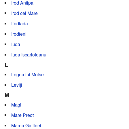
Irod Antipa
Irod cel Mare
Irodiada
Irodieni
Iuda
Iuda Iscarioteanul
L
Legea lui Moise
Leviți
M
Magi
Mare Preot
Marea Galileei