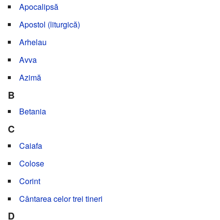
Apocalipsă
Apostol (liturgică)
Arhelau
Avva
Azimă
B
Betania
C
Caiafa
Colose
Corint
Cântarea celor trei tineri
D