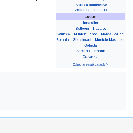
Fotini samarineanca
Mariamna
-
Irodiada
Locuri
Ierusalim
Betleem
–
Nazaret
Galileea
–
Muntele Tabor
–
Marea Galileei
Betania
–
Ghetsimani
–
Muntele Măslinilor
Golgota
Samaria
–
Ierihon
Cezareea
Editați această casetă