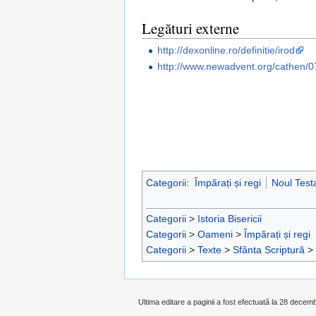
Legături externe
http://dexonline.ro/definitie/irod
http://www.newadvent.org/cathen/
Categorii
:
Împărați și regi
Noul Tes
Categorii
>
Istoria Bisericii
Categorii
>
Oameni
>
Împărați și regi
Categorii
>
Texte
>
Sfânta Scriptură
>
Ultima editare a paginii a fost efectuată la 28 decem