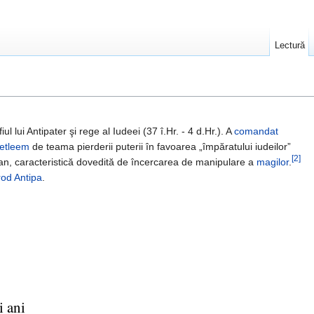
Lectură
fiul lui Antipater şi rege al Iudeei (37 î.Hr. - 4 d.Hr.). A
comandat
etleem
de teama pierderii puterii în favoarea „împăratului iudeilor”
[2]
lean, caracteristică dovedită de încercarea de manipulare a
magilor
.
rod Antipa
.
i ani