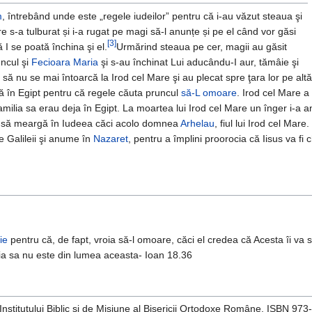
m
, întrebând unde este „regele iudeilor” pentru că i-au văzut steaua şi
e s-a tulburat și i-a rugat pe magi să-l anunțe și pe el când vor găsi
[3]
 I se poată închina şi el.
Urmărind steaua pe cer, magii au găsit
ncul şi
Fecioara Maria
şi s-au închinat Lui aducându-I aur, tămâie şi
să nu se mai întoarcă la Irod cel Mare şi au plecat spre ţara lor pe altă
fugă în Egipt pentru că regele căuta pruncul
să-L omoare
. Irod cel Mare a
 familia sa erau deja în Egipt. La moartea lui Irod cel Mare un înger i-a 
eme să meargă în Iudeea căci acolo domnea
Arhelau
, fiul lui Irod cel Mare.
e Galileii şi anume în
Nazaret
, pentru a împlini proorocia că Iisus va fi
ie
pentru că, de fapt, vroia să-l omoare, căci el credea că Acesta îi va
ia sa nu este din lumea aceasta- Ioan 18.36
 Institutului Biblic şi de Misiune al Bisericii Ortodoxe Române, ISBN 97