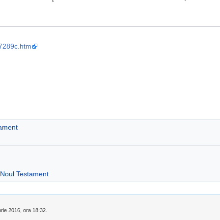
07289c.htm
tament
Noul Testament
brie 2016, ora 18:32.