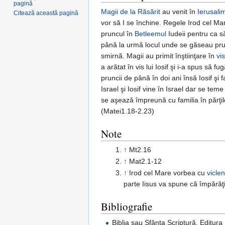
pagină
Magii de la Răsărit
au venit în
Ierusali
Citează această pagină
vor să I se închine. Regele Irod cel Mar
pruncul în
Betleemul
Iudeii pentru ca să
până la urmă locul unde se găseau pru
smirnă. Magii au primit înştiinţare în
vis
a arătat în vis lui Iosif şi i-a spus să 
pruncii de până în doi ani însă Iosif şi
Israel şi Iosif vine în Israel dar se t
se aşează împreună cu familia în părţil
(Matei1.18-2.23)
Note
↑
Mt2.16
↑
Mat2.1-12
↑
Irod cel Mare vorbea cu
viclen
parte Iisus va spune că împărăţ
Bibliografie
Biblia sau Sfânta Scriptură, Editura