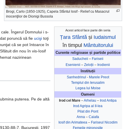
Brogi, Carlo (1850-1925), Capela Sfântul Iosif - Relief cu Masacrul
inocenţilor de Dionigi Bussola
Acest articol face parte din seria
 cale. Îngerul Domnului i s-
Țara Sfântă
și
Iudaismul
 dat poruncă să fie
ucişi
toţi
în timpul
Mântuitorului
anunţat că se pot întoarce în
 Sfătuit din nou în vis-Iosif
Curente religioase și partide politice
 chemat nazirinean
Saducheii
–
Fariseii
Esenienii
–
Zeloții
–
Irodienii
Instituții
Sanhedrinul
-
Marele Preot
Templul din Ierusalim
Legea lui Moise
Oameni
 submina puterea. Pe de altă
Irod cel Mare
–
Arhelau
–
Irod Antipa
Irod Agripa al II-lea
Pilat din Pont
Anna
–
Caiafa
Iosif din Arimateea
–
Fariseul Nicodim
3-9130-88-7, Bucureşti, 1997
Femeile mironosițe