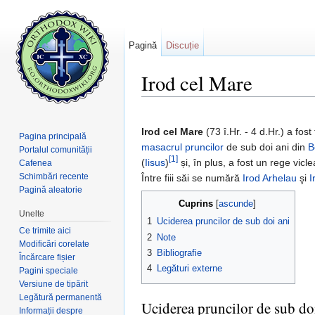
Pagină
Discuție
Irod cel Mare
Salt la:
navigare
,
căutare
Irod cel Mare
(73 î.Hr. - 4 d.Hr.) a fost 
Pagina principală
masacrul pruncilor
de sub doi ani din
B
Portalul comunității
[1]
(
Iisus
)
și, în plus, a fost un rege vic
Cafenea
Schimbări recente
Între fiii săi se numără
Irod Arhelau
şi
I
Pagină aleatorie
Cuprins
[
ascunde
]
Unelte
1
Uciderea pruncilor de sub doi ani
Ce trimite aici
2
Note
Modificări corelate
3
Bibliografie
Încărcare fișier
4
Legături externe
Pagini speciale
Versiune de tipărit
Legătură permanentă
Uciderea pruncilor de sub do
Informații despre