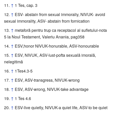
↑
1 Tes, cap. 3
↑
ESV- abstain from sexual immoraliy, NIVUK- avoid
sexual immorality, ASV- abstain from fornication
↑
metaforă pentru trup ca receptacol al sufletului-nota
5 la Noul Testament, Valeriu Anania, pag358
↑
ESV,honor NIVUK-honurable, ASV-honourable
↑
ESV, NIVUK, ASV-lust-pofta sexuală imorală,
nelegitimă
↑
1Tes4.3-5
↑
ESV, ASV-transgress, NIVUK-wrong
↑
ESV, ASV-wrong, NIVUK-take advantage
↑
1 Tes 4.6
↑
ESV-live quietly, NIVUK-a quiet life, ASV-to be quiet