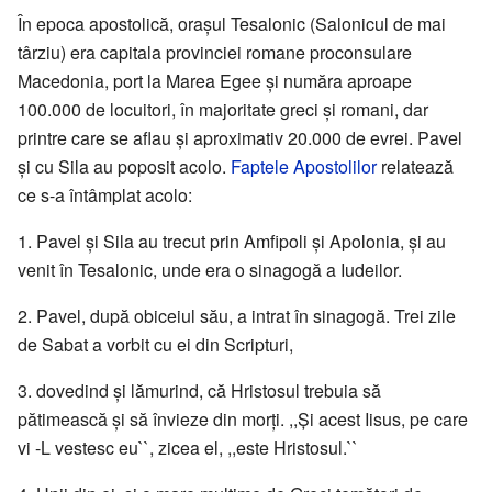
În epoca apostolică, oraşul Tesalonic (Salonicul de mai
târziu) era capitala provinciei romane proconsulare
Macedonia, port la Marea Egee şi număra aproape
100.000 de locuitori, în majoritate greci şi romani, dar
printre care se aflau şi aproximativ 20.000 de evrei. Pavel
şi cu Sila au poposit acolo.
Faptele Apostolilor
relatează
ce s-a întâmplat acolo:
1. Pavel şi Sila au trecut prin Amfipoli şi Apolonia, şi au
venit în Tesalonic, unde era o sinagogă a Iudeilor.
2. Pavel, după obiceiul său, a intrat în sinagogă. Trei zile
de Sabat a vorbit cu ei din Scripturi,
3. dovedind şi lămurind, că Hristosul trebuia să
pătimească şi să învieze din morţi. ,,Şi acest Iisus, pe care
vi -L vestesc eu``, zicea el, ,,este Hristosul.``