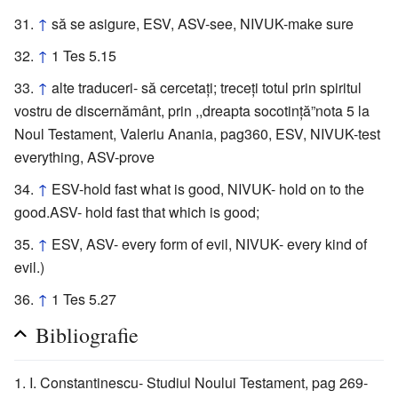
↑
să se asigure, ESV, ASV-see, NIVUK-make sure
↑
1 Tes 5.15
↑
alte traduceri- să cercetaţi; treceţi totul prin spiritul
vostru de discernământ, prin ,,dreapta socotinţă”nota 5 la
Noul Testament, Valeriu Anania, pag360, ESV, NIVUK-test
everything, ASV-prove
↑
ESV-hold fast what is good, NIVUK- hold on to the
good.ASV- hold fast that which is good;
↑
ESV, ASV- every form of evil, NIVUK- every kind of
evil.)
↑
1 Tes 5.27
Bibliografie
I. Constantinescu- Studiul Noului Testament, pag 269-