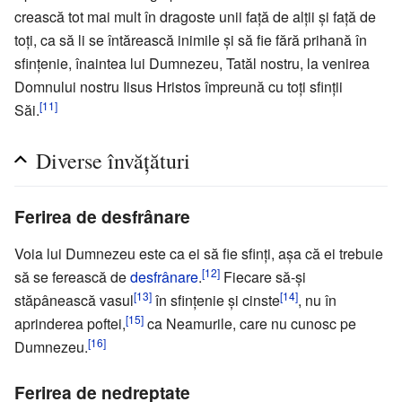
crească tot mai mult în dragoste unii faţă de alţii şi faţă de
toţi, ca să li se întărească inimile şi să fie fără prihană în
sfinţenie, înaintea lui Dumnezeu, Tatăl nostru, la venirea
Domnului nostru Iisus Hristos împreună cu toţi sfinţii
[11]
Săi.
Diverse învăţături
Ferirea de desfrânare
Voia lui Dumnezeu este ca ei să fie sfinţi, aşa că ei trebuie
[12]
să se ferească de
desfrânare
.
Fiecare să-şi
[13]
[14]
stăpânească vasul
în sfinţenie şi cinste
, nu în
[15]
aprinderea poftei,
ca Neamurile, care nu cunosc pe
[16]
Dumnezeu.
Ferirea de nedreptate