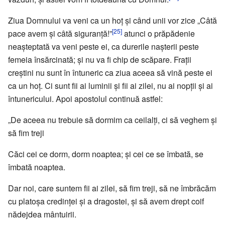
Ziua Domnului va veni ca un hoţ şi când unii vor zice „Câtă
[25]
pace avem şi câtă siguranţă!”
atunci o prăpădenie
neaşteptată va veni peste ei, ca durerile naşterii peste
femeia însărcinată; şi nu va fi chip de scăpare. Fraţii
creştini nu sunt în întuneric ca ziua aceea să vină peste ei
ca un hoţ. Ci sunt fii ai luminii şi fii ai zilei, nu ai nopţii şi ai
întunericului. Apoi apostolul continuă astfel:
„De aceea nu trebuie să dormim ca ceilalţi, ci să veghem şi
să fim treji
Căci cei ce dorm, dorm noaptea; şi cei ce se îmbată, se
îmbată noaptea.
Dar noi, care suntem fii ai zilei, să fim treji, să ne îmbrăcăm
cu platoşa credinţei şi a dragostei, şi să avem drept coif
nădejdea mântuirii.