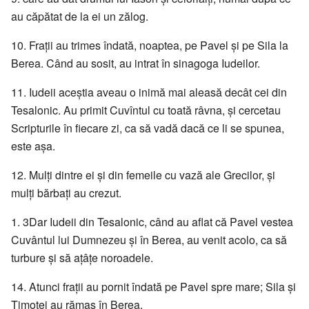
au căpătat de la ei un zălog.
10. Fraţii au trimes îndată, noaptea, pe Pavel şi pe Sila la
Berea. Când au sosit, au intrat în sinagoga Iudeilor.
11. Iudeii aceştia aveau o inimă mai aleasă decât cei din
Tesalonic. Au primit Cuvîntul cu toată râvna, şi cercetau
Scripturile în fiecare zi, ca să vadă dacă ce li se spunea,
este aşa.
12. Mulţi dintre ei şi din femeile cu vază ale Grecilor, şi
mulţi bărbaţi au crezut.
1. 3Dar Iudeii din Tesalonic, când au aflat că Pavel vestea
Cuvântul lui Dumnezeu şi în Berea, au venit acolo, ca să
turbure şi să aţâţe noroadele.
14. Atunci fraţii au pornit îndată pe Pavel spre mare; Sila şi
Timotei au rămas în Berea.