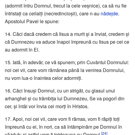
(adormit întru Domnul, trecut la cele veşnice), ca să nu fie
întristaţi ca ceilalţi (necredincioşii), care n-au
nădejde
.
Apostolul Pavel le spune:
14. Căci dacă credem că Iisus a murit şi a înviat, credem şi
că Dumnezeu va aduce înapoi împreună cu Iisus pe cei ce
au adormit în El.
15. Iată, în adevăr, ce vă spunem, prin Cuvântul Domnului:
noi cei vii, care vom rămânea până la venirea Domnului,
nu vom lua-o înaintea celor adormiţi.
16. Căci însuşi Domnul, cu un strigăt, cu glasul unui
arhanghel şi cu trâmbiţa lui Dumnezeu, Se va pogorî din
cer, şi întâi vor învia cei morţi în Hristos.
17. Apoi, noi cei vii, care vom fi rămas, vom fi răpiţi toţi
împreună cu ei, în nori, ca să întâmpinăm pe Domnul în
[24]
văzduh; şi astfel vom fi totdeauna cu Domnul.