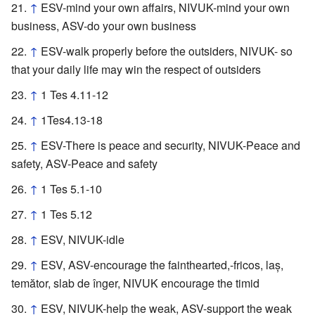
↑
ESV-mind your own affairs, NIVUK-mind your own
business, ASV-do your own business
↑
ESV-walk properly before the outsiders, NIVUK- so
that your daily life may win the respect of outsiders
↑
1 Tes 4.11-12
↑
1Tes4.13-18
↑
ESV-There is peace and security, NIVUK-Peace and
safety, ASV-Peace and safety
↑
1 Tes 5.1-10
↑
1 Tes 5.12
↑
ESV, NIVUK-idle
↑
ESV, ASV-encourage the fainthearted,-fricos, laş,
temător, slab de înger, NIVUK encourage the timid
↑
ESV, NIVUK-help the weak, ASV-support the weak