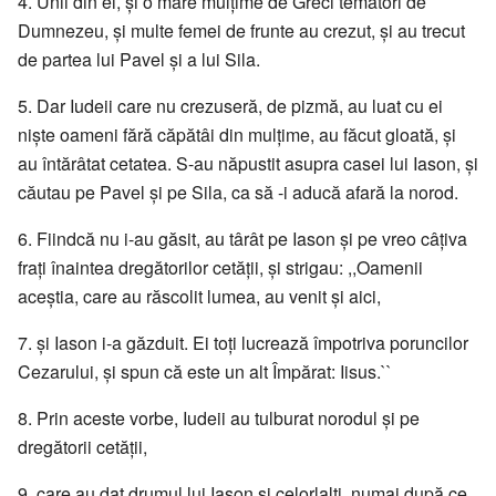
4. Unii din ei, şi o mare mulţime de Greci temători de
Dumnezeu, şi multe femei de frunte au crezut, şi au trecut
de partea lui Pavel şi a lui Sila.
5. Dar Iudeii care nu crezuseră, de pizmă, au luat cu ei
nişte oameni fără căpătâi din mulţime, au făcut gloată, şi
au întărâtat cetatea. S-au năpustit asupra casei lui Iason, şi
căutau pe Pavel şi pe Sila, ca să -i aducă afară la norod.
6. Fiindcă nu i-au găsit, au târât pe Iason şi pe vreo câţiva
fraţi înaintea dregătorilor cetăţii, şi strigau: ,,Oamenii
aceştia, care au răscolit lumea, au venit şi aici,
7. şi Iason i-a găzduit. Ei toţi lucrează împotriva poruncilor
Cezarului, şi spun că este un alt Împărat: Iisus.``
8. Prin aceste vorbe, Iudeii au tulburat norodul şi pe
dregătorii cetăţii,
9. care au dat drumul lui Iason şi celorlalţi, numai după ce