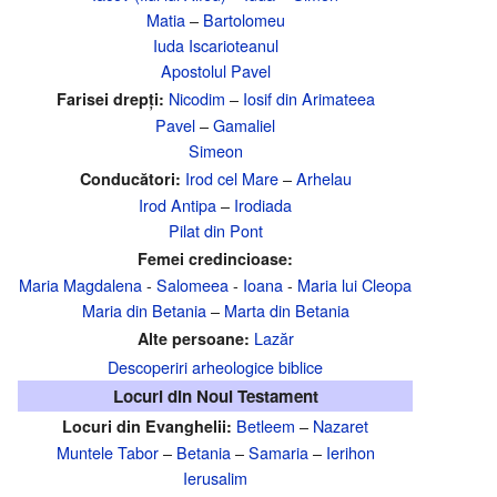
Matia
–
Bartolomeu
Iuda Iscarioteanul
Apostolul Pavel
Nicodim
–
Iosif din Arimateea
Farisei drepți:
Pavel
–
Gamaliel
Simeon
Irod cel Mare
–
Arhelau
Conducători:
Irod Antipa
–
Irodiada
Pilat din Pont
Femei credincioase:
Maria Magdalena
-
Salomeea
-
Ioana
-
Maria lui Cleopa
Maria din Betania
–
Marta din Betania
Lazăr
Alte persoane:
Descoperiri arheologice biblice
Locuri din Noul Testament
Betleem
–
Nazaret
Locuri din Evanghelii:
Muntele Tabor
–
Betania
–
Samaria
–
Ierihon
Ierusalim