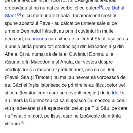
[4]
propovăduită nu numai cu vorbe, ci cu putere
, cu
Duhul
[5]
Sfânt
şi cu mare îndrăzneală. Tesalonicenii creştini-
spune apostolul Pavel- au călcat pe urmele sale şi pe
urmele Domnului întrucât au primit cuvântul în multe
necazuri, cu
bucuria
care vine de la Duhul Sfânt, aşa că au
ajuns o pildă pentru toţi credincioşii din Macedonia şi din
Ahaia. Şi nu numai că de la ei Cuvântul Domnului a
răsunat prin Macedonia şi Ahaia, dar vestea despre
credinţa lor s-a răspândit pretutindeni, aşa că cei trei
(Pavel, Sila şi Timotei) nu mai au nevoie să vorbească de
ea. Căci ei înşişi istorisesc ce primire le-au făcut celor trei
şi cum (tesalonicenii care au devenit creştini) de la
idoli
s-
au întors la Dumnezeu ca să slujească Dumnezeului celui
viu şi adevărat şi să aştepte din ceruri pe Fiul Său, pe care
l-a înviat din morţi: pe Iisus, care ne izbăveşte de mânia
[6]
viitoare.