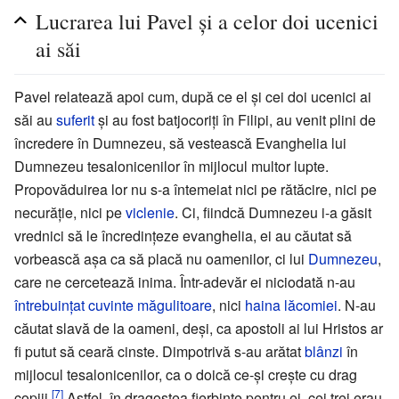
Lucrarea lui Pavel şi a celor doi ucenici
ai săi
Pavel relatează apoi cum, după ce el şi cei doi ucenici ai
săi au
suferit
şi au fost batjocoriţi în Filipi, au venit plini de
încredere în Dumnezeu, să vestească Evanghelia lui
Dumnezeu tesalonicenilor în mijlocul multor lupte.
Propovăduirea lor nu s-a întemeiat nici pe rătăcire, nici pe
necurăţie, nici pe
viclenie
. Ci, fiindcă Dumnezeu i-a găsit
vrednici să le încredinţeze evanghelia, ei au căutat să
vorbească aşa ca să placă nu oamenilor, ci lui
Dumnezeu
,
care ne cercetează inima. Într-adevăr ei niciodată n-au
întrebuinţat cuvinte măgulitoare
, nici
haina lăcomiei
. N-au
căutat slavă de la oameni, deşi, ca apostoli ai lui Hristos ar
fi putut să ceară cinste. Dimpotrivă s-au arătat
blânzi
în
mijlocul tesalonicenilor, ca o doică ce-şi creşte cu drag
[7]
copiii.
Astfel, în dragostea fierbinte pentru ei, cei trei erau