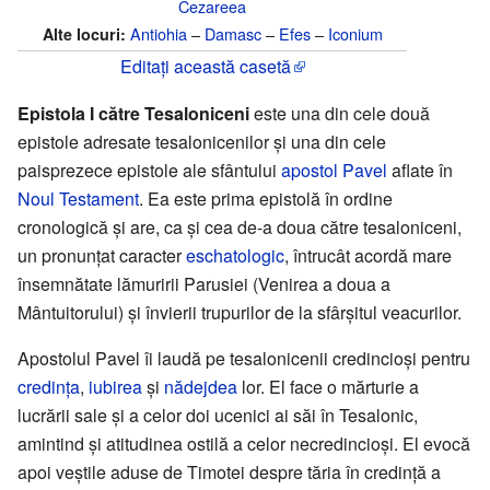
Cezareea
Antiohia
–
Damasc
–
Efes
–
Iconium
Alte locuri:
Editați această casetă
Epistola I către Tesaloniceni
este una din cele două
epistole adresate tesalonicenilor şi una din cele
paisprezece epistole ale sfântului
apostol Pavel
aflate în
Noul Testament
. Ea este prima epistolă în ordine
cronologică şi are, ca şi cea de-a doua către tesaloniceni,
un pronunţat caracter
eschatologic
, întrucât acordă mare
însemnătate lămuririi Parusiei (Venirea a doua a
Mântuitorului) şi învierii trupurilor de la sfârşitul veacurilor.
Apostolul Pavel îi laudă pe tesalonicenii credincioşi pentru
credinţa
,
iubirea
şi
nădejdea
lor. El face o mărturie a
lucrării sale şi a celor doi ucenici ai săi în Tesalonic,
amintind şi atitudinea ostilă a celor necredincioşi. El evocă
apoi veştile aduse de Timotei despre tăria în credinţă a