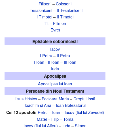
Filipeni
–
Coloseni
I Tesaloniceni
–
II Tesaloniceni
I Timotei
–
II Timotei
Tit
–
Filimon
Evrei
Epistolele sobornicești
Iacov
I Petru
–
II Petru
I Ioan
-
II Ioan
–
III Ioan
Iuda
Apocalipsa
Apocalipsa lui Ioan
Persoane din Noul Testament
Iisus Hristos
–
Fecioara Maria
–
Dreptul Iosif
Ioachim și Ana
–
Ioan Botezătorul
Petru
–
Ioan
–
Iacov (fiul lui Zevedei)
Cei 12 apostoli:
Matei
–
Filip
–
Toma
Iacov (fiul lui Alfeu)
–
Iuda
–
Simon