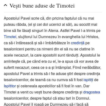
Veşti bune aduse de Timotei
Apostolul Pavel scrie că, din pricina faptului că nu mai
puteau răbda, (el şi cei doi ucenici ai săi), au socotit mai
bine să fie lăsaţi singuri în Atena. Astfel Pavel l-a trimis pe
Timotei
, slujitorul lui Dumnezeu în evanghelia lui Hristos,
ca să-i întărească şi să-i îmbărbăteze în
credinţă
pe
tesaloniceni pentru ca nimeni din ei să nu se clatine în
acele necazuri, la care apostolii sunt rânduiţi. Apostolul le
aminteşte că, pe când era cu ei, le-a spus că vor avea de
suferit necazuri, ceea ce s-a şi întâmplat. Fiind nerăbdător,
apostolul Pavel a trimis să-i fie aduse ştiri despre credinţa
tesalonicenilor, de teamă ca nu cumva să fi fost
ispitiţi
de
Ispititor
şi osteneala apostolilor să fi fost în van. Dar
Timotei a venit cu veşti bune despre credinţa şi
dragostea
tesalonicenilor, despre faptul că stau tari în Domnul.
Apostolul Pavel îl roagă pe Dumnezeu să-i facă să