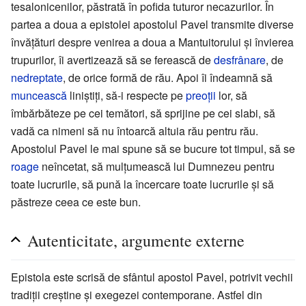
tesalonicenilor, păstrată în pofida tuturor necazurilor. În
partea a doua a epistolei apostolul Pavel transmite diverse
învăţături despre venirea a doua a Mantuitorului şi învierea
trupurilor, îi avertizează să se ferească de
desfrânare
, de
nedreptate
, de orice formă de rău. Apoi îi îndeamnă să
muncească
liniştiţi, să-i respecte pe
preoţii
lor, să
îmbărbăteze pe cei temători, să sprijine pe cei slabi, să
vadă ca nimeni să nu întoarcă altuia rău pentru rău.
Apostolul Pavel le mai spune să se bucure tot timpul, să se
roage
neîncetat, să mulţumească lui Dumnezeu pentru
toate lucrurile, să pună la încercare toate lucrurile şi să
păstreze ceea ce este bun.
Autenticitate, argumente externe
Epistola este scrisă de sfântul apostol Pavel, potrivit vechii
tradiţii creştine şi exegezei contemporane. Astfel din