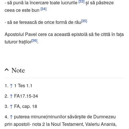
[33]
- să pună la încercare toate lucrurile
şi să păstreze
[34]
ceea ce este bun
[35]
- să se ferească de orice formă de rău
Apostolul Pavel cere ca această epistolă să fie citită în faţa
[36]
tuturor fraţilor
.
Note
↑
1 Tes 1.1
↑
FA17.15-34
↑
FA, cap. 18
↑
puterea minune|minunilor săvârşite de Dumnezeu
prin apostoli- nota 2 la Noul Testament, Valeriu Anania,