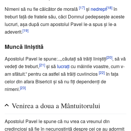
[17]
[18]
Nimeni să nu fie călcător de morală
şi
nedrept
în
treburi faţă de fratele său, căci Domnul pedepseşte aceste
lucruri, aşa după cum apostolul Pavel le-a spus şi le-a
[19]
adeverit.
Muncă liniştită
[20]
Apostolul Pavel le spune:..,,căutaţi să trăiţi liniştiţi
, să vă
[21]
vedeţi de treburi,
şi să
lucraţi
cu mâinile voastre, cum v-
[22]
am sfătuit.” pentru ca astfel să trăiţi cuviincios
în faţa
celor din afara Bisericii şi să nu fiţi dependenţi de
[23]
nimeni.
Venirea a doua a Mântuitorului
Apostolul Pavel le spune că nu vrea ca vreunul din
credincioşi să fie în necunoştinţă despre cei ce au adormit