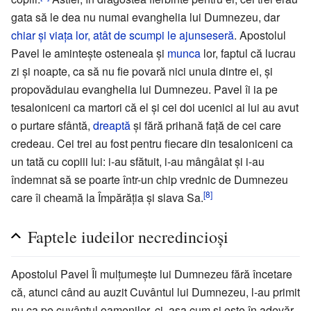
gata să le dea nu numai evanghelia lui Dumnezeu, dar
chiar şi viaţa lor, atât de scumpi le ajunseseră
. Apostolul
Pavel le aminteşte osteneala şi
munca
lor, faptul că lucrau
zi şi noapte, ca să nu fie povară nici unuia dintre ei, şi
propovăduiau evanghelia lui Dumnezeu. Pavel îi ia pe
tesaloniceni ca martori că el şi cei doi ucenici ai lui au avut
o purtare sfântă,
dreaptă
şi fără prihană faţă de cei care
credeau. Cei trei au fost pentru fiecare din tesaloniceni ca
un tată cu copiii lui: i-au sfătuit, i-au mângâiat şi i-au
îndemnat să se poarte într-un chip vrednic de Dumnezeu
[8]
care îi cheamă la Împărăţia şi slava Sa.
Faptele iudeilor necredincioşi
Apostolul Pavel Îi mulţumeşte lui Dumnezeu fără încetare
că, atunci când au auzit Cuvântul lui Dumnezeu, l-au primit
nu ca pe cuvântul oamenilor, ci, aşa cum şi este în adevăr,