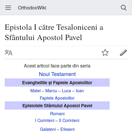
OrthodoxWiki
Epistola I către Tesaloniceni a
Sfântului Apostol Pavel
Acest articol face parte din seria
Noul Testament
Evangheliile și Faptele Apostolilor
Matei
–
Marcu
–
Luca
–
Ioan
Faptele Apostolilor
Epistolele Sfântului Apostol Pavel
Romani
I Corinteni
–
II Corinteni
Galateni
–
Efeseni