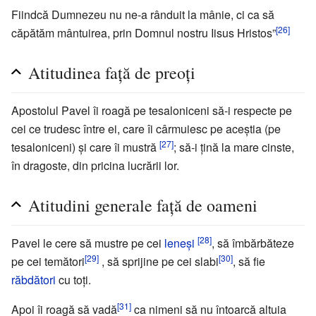
Fiindcă Dumnezeu nu ne-a rânduit la mânie, ci ca să
[26]
căpătăm mântuirea, prin Domnul nostru Iisus Hristos”
Atitudinea faţă de preoţi
Apostolul Pavel îi roagă pe tesaloniceni să-i respecte pe
cei ce trudesc între ei, care îi cârmuiesc pe aceştia (pe
[27]
tesaloniceni) şi care îi mustră
; să-i ţină la mare cinste,
în dragoste, din pricina lucrării lor.
Atitudini generale faţă de oameni
[28]
Pavel le cere să mustre pe cei
leneşi
, să îmbărbăteze
[29]
[30]
pe cei temători
, să sprijine pe cei slabi
, să fie
răbdători
cu toţi.
[31]
Apoi îi roagă să vadă
ca nimeni să nu întoarcă altuia