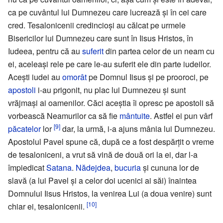
ca pe cuvântul lui Dumnezeu care lucrează şi în cei care
cred. Tesalonicenii credincioşi au călcat pe urmele
Bisericilor lui Dumnezeu care sunt în Iisus Hristos, în
Iudeea, pentru că au
suferit
din partea celor de un neam cu
ei, aceleaşi rele pe care le-au suferit ele din parte iudeilor.
Aceşti iudei au
omorât
pe Domnul Iisus şi pe prooroci, pe
apostoli
i-au prigonit, nu plac lui Dumnezeu şi sunt
vrăjmaşi ai oamenilor. Căci aceştia îi opresc pe apostoli să
vorbească Neamurilor ca să fie
mântuite
. Astfel ei pun vârf
[9]
păcatelor
lor
dar, la urmă, i-a ajuns mânia lui Dumnezeu.
Apostolul Pavel spune că, după ce a fost despărţit o vreme
de tesaloniceni, a vrut să vină de două ori la ei, dar l-a
împiedicat
Satana
.
Nădejdea
,
bucuria
şi cununa lor de
slavă (a lui Pavel şi a celor doi ucenici ai săi) înaintea
Domnului Iisus Hristos, la venirea Lui (a doua venire) sunt
[10]
chiar ei, tesalonicenii.