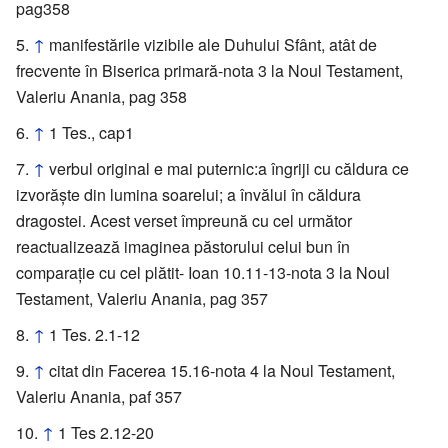
pag358
↑
manifestările vizibile ale Duhului Sfânt, atât de
frecvente în Biserica primară-nota 3 la Noul Testament,
Valeriu Anania, pag 358
↑
1 Tes., cap1
↑
verbul original e mai puternic:a îngriji cu căldura ce
izvorăşte din lumina soarelui; a învălui în căldura
dragostei. Acest verset împreună cu cel următor
reactualizează imaginea păstorului celui bun în
comparaţie cu cel plătit- Ioan 10.11-13-nota 3 la Noul
Testament, Valeriu Anania, pag 357
↑
1 Tes. 2.1-12
↑
citat din Facerea 15.16-nota 4 la Noul Testament,
Valeriu Anania, paf 357
↑
1 Tes 2.12-20