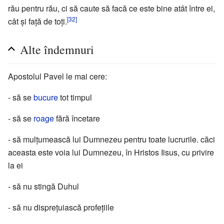
rău pentru rău, ci să caute să facă ce este bine atât între ei,
[32]
cât şi faţă de toţi.
Alte îndemnuri
Apostolul Pavel le mai cere:
- să se
bucure
tot timpul
- să se
roage
fără încetare
- să mulţumească lui Dumnezeu pentru toate lucrurile. căci
aceasta este voia lui Dumnezeu, în Hristos Iisus, cu privire
la ei
- să nu stingă Duhul
- să nu dispreţuiască profeţiile