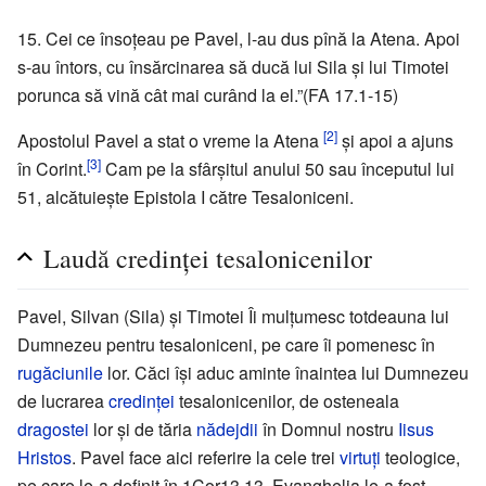
15. Cei ce însoţeau pe Pavel, l-au dus pînă la Atena. Apoi
s-au întors, cu însărcinarea să ducă lui Sila şi lui Timotei
porunca să vină cât mai curând la el.”(FA 17.1-15)
[2]
Apostolul Pavel a stat o vreme la Atena
şi apoi a ajuns
[3]
în Corint.
Cam pe la sfârşitul anului 50 sau începutul lui
51, alcătuieşte Epistola I către Tesaloniceni.
Laudă credinţei tesalonicenilor
Pavel, Silvan (Sila) şi Timotei Îi mulţumesc totdeauna lui
Dumnezeu pentru tesaloniceni, pe care îi pomenesc în
rugăciunile
lor. Căci îşi aduc aminte înaintea lui Dumnezeu
de lucrarea
credinţei
tesalonicenilor, de osteneala
dragostei
lor şi de tăria
nădejdii
în Domnul nostru
Iisus
Hristos
. Pavel face aici referire la cele trei
virtuţi
teologice,
pe care le-a definit în 1Cor13.13. Evanghelia le-a fost