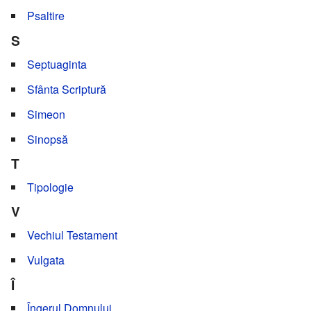
Psaltire
S
Septuaginta
Sfânta Scriptură
Simeon
Sinopsă
T
Tipologie
V
Vechiul Testament
Vulgata
Î
Îngerul Domnului