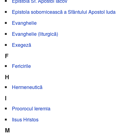
Epistola Sf. Apostol Iacov
Epistola sobornicească a Sfântului Apostol Iuda
Evanghelie
Evanghelie (liturgică)
Exegeză
F
Fericirile
H
Hermeneutică
I
Proorocul Ieremia
Iisus Hristos
M