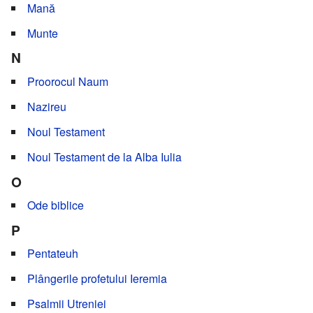
Mană
Munte
N
Proorocul Naum
Nazireu
Noul Testament
Noul Testament de la Alba Iulia
O
Ode biblice
P
Pentateuh
Plângerile profetului Ieremia
Psalmii Utreniei