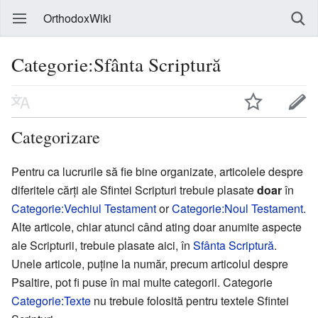
OrthodoxWiki
Categorie:Sfânta Scriptură
Categorizare
Pentru ca lucrurile să fie bine organizate, articolele despre
diferitele cărţi ale Sfintei Scripturi trebuie plasate
doar
în
Categorie:Vechiul Testament
or
Categorie:Noul Testament
.
Alte articole, chiar atunci când ating doar anumite aspecte
ale Scripturii, trebuie plasate aici, în
Sfânta Scriptură
.
Unele articole, puţine la număr, precum articolul despre
Psaltire, pot fi puse în mai multe categorii. Categorie
Categorie:Texte
nu trebuie folosită pentru textele Sfintei