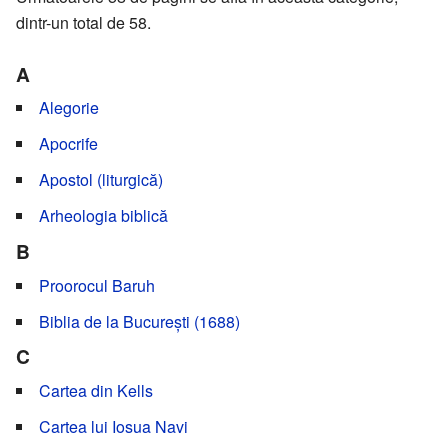
dintr-un total de 58.
A
Alegorie
Apocrife
Apostol (liturgică)
Arheologia biblică
B
Proorocul Baruh
Biblia de la București (1688)
C
Cartea din Kells
Cartea lui Iosua Navi