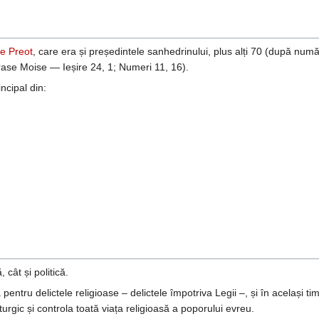
e Preot
, care era și președintele sanhedrinului, plus alți 70 (după numă
urase Moise — Ieșire 24, 1; Numeri 11, 16).
ncipal din:
 cât și politică.
pentru delictele religioase – delictele împotriva Legii –, și în același 
iturgic și controla toată viața religioasă a poporului evreu.