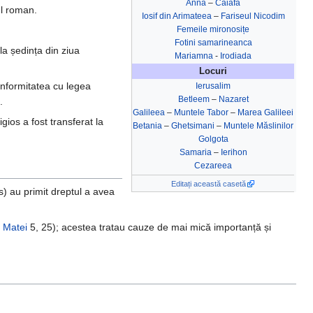
Anna
–
Caiafa
ul roman.
Iosif din Arimateea
–
Fariseul Nicodim
Femeile mironosițe
Fotini samarineanca
la ședința din ziua
Mariamna
-
Irodiada
Locuri
onformitatea cu legea
Ierusalim
Betleem
–
Nazaret
.
Galileea
–
Muntele Tabor
–
Marea Galileei
igios a fost transferat la
Betania
–
Ghetsimani
–
Muntele Măslinilor
Golgota
Samaria
–
Ierihon
Cezareea
Editați această casetă
s) au primit dreptul a avea
—
Matei
5, 25); acestea tratau cauze de mai mică importanță și