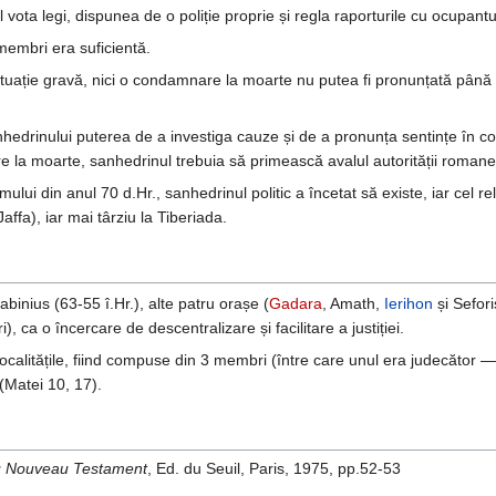
 vota legi, dispunea de o poliție proprie și regla raporturile cu ocupant
membri era suficientă.
tuație gravă, nici o condamnare la moarte nu putea fi pronunțată până 
hedrinului puterea de a investiga cauze și de a pronunța sentințe în c
e la moarte, sanhedrinul trebuia să primească avalul autorității romane
ului din anul 70 d.Hr., sanhedrinul politic a încetat să existe, iar cel rel
ffa), iar mai târziu la Tiberiada.
Gabinius (63-55 î.Hr.), alte patru orașe (
Gadara
, Amath,
Ierihon
și Sefori
ca o încercare de descentralizare și facilitare a justiției.
 localitățile, fiind compuse din 3 membri (între care unul era judecător 
(Matei 10, 17).
du Nouveau Testament
, Ed. du Seuil, Paris, 1975, pp.52-53