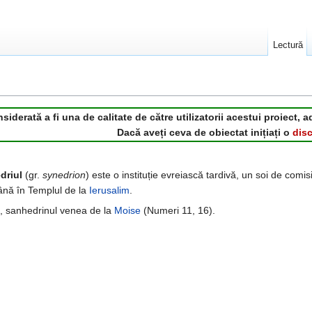
Lectură
derată a fi una de calitate de către utilizatorii acestui proiect, a
Dacă aveți ceva de obiectat inițiați o
disc
driul
(gr.
synedrion
) este o instituție evreiască tardivă, un soi de com
ână în Templul de la
Ierusalim
.
iei, sanhedrinul venea de la
Moise
(Numeri 11, 16).