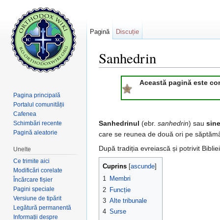
Pagină
Discuție
Sanhedrin
Salt la:
navigare
,
căutare
Această pagină este consi
Pagina principală
Portalul comunității
Cafenea
Sanhedrinul
(ebr.
sanhedrin
) sau
sine
Schimbări recente
Pagină aleatorie
care se reunea de două ori pe săptăm
După tradiția evreiască și potrivit Bibl
Unelte
Ce trimite aici
Cuprins
[
ascunde
]
Modificări corelate
1
Membri
Încărcare fișier
Pagini speciale
2
Funcție
Versiune de tipărit
3
Alte tribunale
Legătură permanentă
4
Surse
Informații despre