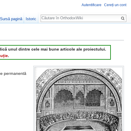
Autentificare
Cereți un cont
Căutare
Sursă pagină
Istoric
dică unul dintre cele mai bune articole ale proiectului.
uție
.
isie permanentă