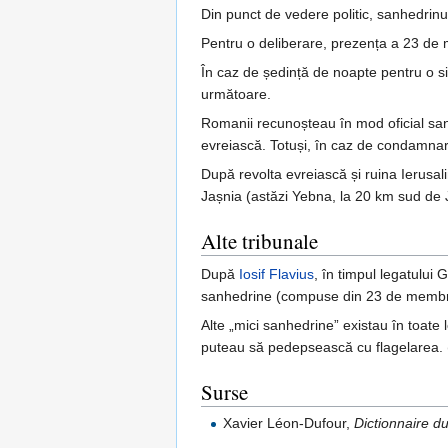
Din punct de vedere politic, sanhedrinul
Pentru o deliberare, prezența a 23 de 
În caz de ședință de noapte pentru o si
următoare.
Romanii recunoșteau în mod oficial san
evreiască. Totuși, în caz de condamnar
După revolta evreiască și ruina Ierusalim
Jașnia (astăzi Yebna, la 20 km sud de Ja
Alte tribunale
După
Iosif Flavius
, în timpul legatului 
sanhedrine (compuse din 23 de membri), 
Alte „mici sanhedrine” existau în toate
puteau să pedepsească cu flagelarea. 
Surse
Xavier Léon-Dufour,
Dictionnaire 