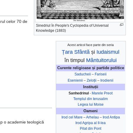
rul celor 70 de
Sinedriul în People's Cyclopedia of Universal
Knowledge (1883)
Acest articol face parte din seria
Țara Sfântă
și
Iudaismul
în timpul
Mântuitorului
Curente religioase și partide politice
Saducheii
–
Fariseii
Esenienii
–
Zeloții
–
Irodienii
Instituții
Sanhedrinul
-
Marele Preot
Templul din Ierusalim
Legea lui Moise
Oameni
Irod cel Mare
–
Arhelau
–
Irod Antipa
timp o academie teologică
Irod Agripa al II-lea
Pilat din Pont