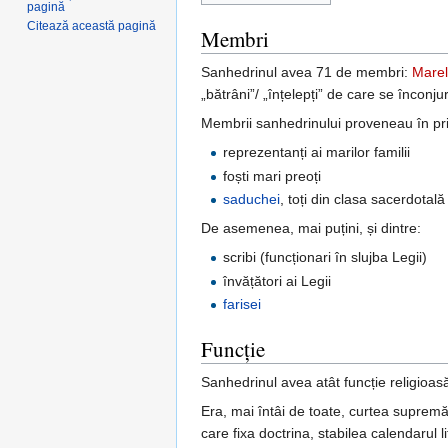
pagină
Citează această pagină
Membri
Sanhedrinul avea 71 de membri:
Marel
„bătrâni”/ „înțelepți” de care se înconj
Membrii sanhedrinului proveneau în pri
reprezentanți ai marilor familii
foști mari preoți
saduchei
, toți din clasa sacerdotală
De asemenea, mai puțini, și dintre:
scribi (funcționari în slujba Legii)
învățători ai Legii
farisei
Funcție
Sanhedrinul avea atât funcție religioasă,
Era, mai întâi de toate, curtea supremă 
care fixa doctrina, stabilea calendarul l