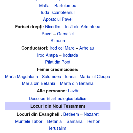
Matia
–
Bartolomeu
Iuda Iscarioteanul
Apostolul Pavel
Nicodim
–
Iosif din Arimateea
Farisei drepți:
Pavel
–
Gamaliel
Simeon
Irod cel Mare
–
Arhelau
Conducători:
Irod Antipa
–
Irodiada
Pilat din Pont
Femei credincioase:
Maria Magdalena
-
Salomeea
-
Ioana
-
Maria lui Cleopa
Maria din Betania
–
Marta din Betania
Lazăr
Alte persoane:
Descoperiri arheologice biblice
Locuri din Noul Testament
Betleem
–
Nazaret
Locuri din Evanghelii:
Muntele Tabor
–
Betania
–
Samaria
–
Ierihon
Ierusalim