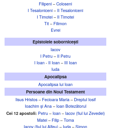
Filipeni
–
Coloseni
I Tesaloniceni
–
II Tesaloniceni
I Timotei
–
II Timotei
Tit
–
Filimon
Evrei
Epistolele sobornicești
Iacov
I Petru
–
II Petru
I Ioan
-
II Ioan
–
III Ioan
Iuda
Apocalipsa
Apocalipsa lui Ioan
Persoane din Noul Testament
Iisus Hristos
–
Fecioara Maria
–
Dreptul Iosif
Ioachim și Ana
–
Ioan Botezătorul
Petru
–
Ioan
–
Iacov (fiul lui Zevedei)
Cei 12 apostoli:
Matei
–
Filip
–
Toma
Iacov (fiul lui Alfeu)
–
Iuda
–
Simon