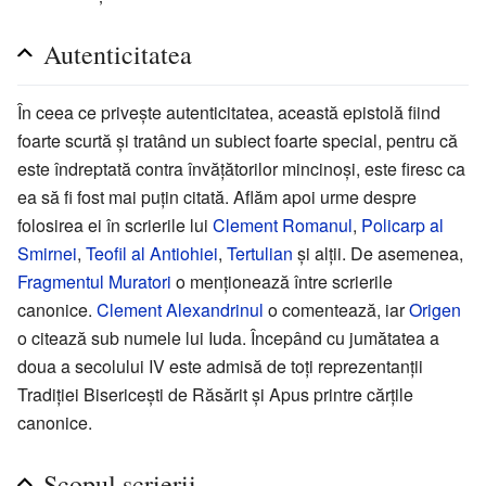
Autenticitatea
În ceea ce priveşte autenticitatea, această epistolă fiind
foarte scurtă şi tratând un subiect foarte special, pentru că
este îndreptată contra învăţătorilor mincinoşi, este firesc ca
ea să fi fost mai puţin citată. Aflăm apoi urme despre
folosirea ei în scrierile lui
Clement Romanul
,
Policarp al
Smirnei
,
Teofil al Antiohiei
,
Tertulian
şi alţii. De asemenea,
Fragmentul Muratori
o menţionează între scrierile
canonice.
Clement Alexandrinul
o comentează, iar
Origen
o citează sub numele lui Iuda. Începând cu jumătatea a
doua a secolului IV este admisă de toţi reprezentanţii
Tradiţiei Bisericeşti de Răsărit şi Apus printre cărţile
canonice.
Scopul scrierii