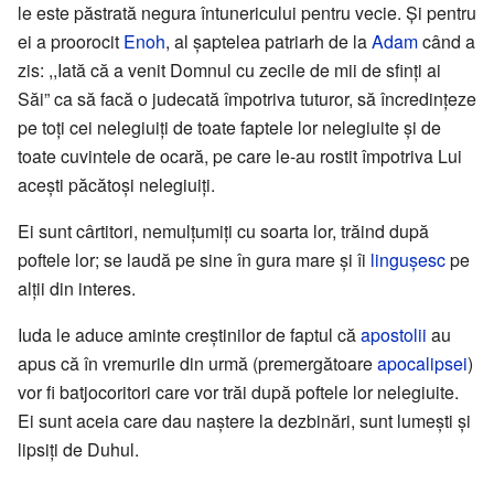
le este păstrată negura întunericului pentru vecie. Şi pentru
ei a proorocit
Enoh
, al şaptelea patriarh de la
Adam
când a
zis: ,,Iată că a venit Domnul cu zecile de mii de sfinţi ai
Săi” ca să facă o judecată împotriva tuturor, să încredinţeze
pe toţi cei nelegiuiţi de toate faptele lor nelegiuite şi de
toate cuvintele de ocară, pe care le-au rostit împotriva Lui
aceşti păcătoşi nelegiuiţi.
Ei sunt cârtitori, nemulţumiţi cu soarta lor, trăind după
poftele lor; se laudă pe sine în gura mare şi îi
linguşesc
pe
alţii din interes.
Iuda le aduce aminte creştinilor de faptul că
apostolii
au
apus că în vremurile din urmă (premergătoare
apocalipsei
)
vor fi batjocoritori care vor trăi după poftele lor nelegiuite.
Ei sunt aceia care dau naştere la dezbinări, sunt lumeşti şi
lipsiţi de Duhul.