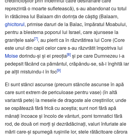
credincioşilor prin îndemnul către desfrânare care
reprezintă o moarte sufletească), s-au abandonat cu totul
în rătăcirea lui Balaam din dorinţa de câştig (Balaam,
ghicitorul
, primise daruri de la Balac, împăratul Moabului,
pentru a blestema poporul lui Israel, care ajunsese la
[7]
graniţele sale
, au pierit ca în răzvrătirea lui Core (Core
este unul din capii celor care s-au răzvrătit împotriva lui
[8]
Moise
dorindu-şi şi ei preoţia
şi pe care Dumnezeu i-a
pedepsit făcând ca pământul, crăpându-se, să-i înghită iar
[9]
pe alţii mistuindu-i în foc
Ei sunt stânci ascunse (precum stâncile ascunse în apă
care sunt extrem de periculoase pentru vase) (în altă
variantă pete) la mesele de dragoste ale creştinilor, unde
se ospătează fără frică cu aceştia; sunt nori fără apă
mânaţi încoace şi încolo de vânturi, pomi tomnatici fără
rod, de două ori morţi şi dezrădăcinaţi, valuri înfuriate ale
mării care-şi spumegă ruşinile lor, stele rătăcitoare cărora