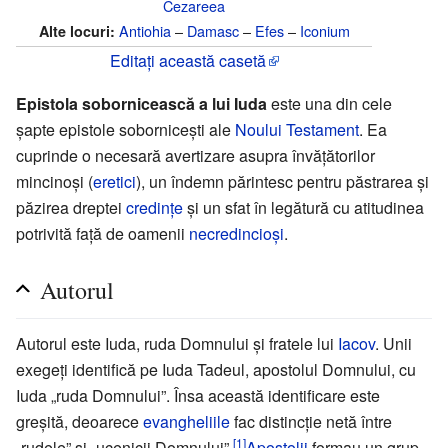
Cezareea
Antiohia
–
Damasc
–
Efes
–
Iconium
Alte locuri:
Editați această casetă
Epistola sobornicească a lui Iuda
este una din cele
şapte epistole soborniceşti ale
Noului Testament
. Ea
cuprinde o necesară avertizare asupra învăţătorilor
mincinoşi (
eretici
), un îndemn părintesc pentru păstrarea şi
păzirea dreptei
credinţe
şi un sfat în legătură cu atitudinea
potrivită faţă de oamenii
necredincioşi
.
Autorul
Autorul este Iuda, ruda Domnului şi fratele lui
Iacov
. Unii
exegeţi identifică pe Iuda Tadeul, apostolul Domnului, cu
Iuda „ruda Domnului”. Însa această identificare este
greşită, deoarece
evangheliile
fac distincţie netă între
[1]
„rudele” şi „ucenicii Domnului”
Apostolii
formau un grup