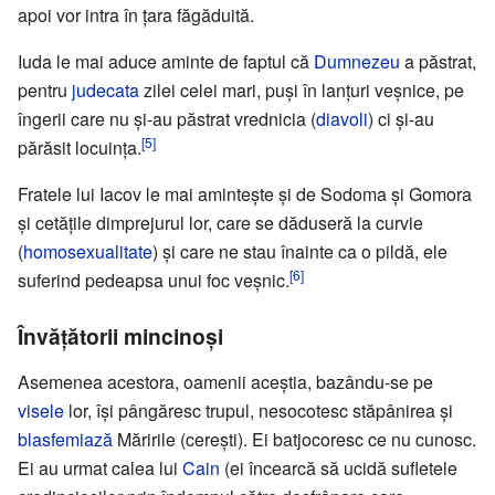
apoi vor intra în ţara făgăduită.
Iuda le mai aduce aminte de faptul că
Dumnezeu
a păstrat,
pentru
judecata
zilei celei mari, puşi în lanţuri veşnice, pe
îngerii care nu şi-au păstrat vrednicia (
diavoli
) ci şi-au
[5]
părăsit locuinţa.
Fratele lui Iacov le mai aminteşte şi de Sodoma şi Gomora
şi cetăţile dimprejurul lor, care se dăduseră la curvie
(
homosexualitate
) şi care ne stau înainte ca o pildă, ele
[6]
suferind pedeapsa unui foc veşnic.
Învăţătorii mincinoşi
Asemenea acestora, oamenii aceştia, bazându-se pe
visele
lor, îşi pângăresc trupul, nesocotesc stăpânirea şi
blasfemiază
Măririle (cereşti). Ei batjocoresc ce nu cunosc.
Ei au urmat calea lui
Cain
(ei încearcă să ucidă sufletele