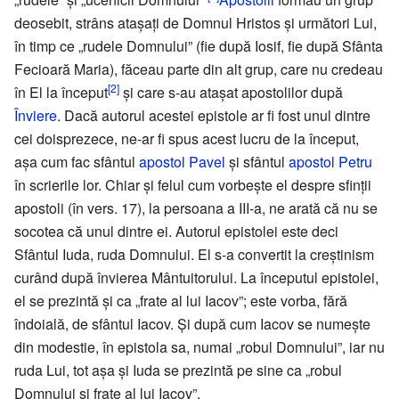
deosebit, strâns ataşaţi de Domnul Hristos şi următori Lui,
în timp ce „rudele Domnului” (fie după Iosif, fie după Sfânta
Fecioară Maria), făceau parte din alt grup, care nu credeau
[2]
în El la început
şi care s-au ataşat apostolilor după
Înviere
. Dacă autorul acestei epistole ar fi fost unul dintre
cei doisprezece, ne-ar fi spus acest lucru de la început,
aşa cum fac sfântul
apostol Pavel
şi sfântul
apostol Petru
în scrierile lor. Chiar şi felul cum vorbeşte el despre sfinţii
apostoli (în vers. 17), la persoana a III-a, ne arată că nu se
socotea că unul dintre ei. Autorul epistolei este deci
Sfântul Iuda, ruda Domnului. El s-a convertit la creştinism
curând după învierea Mântuitorului. La începutul epistolei,
el se prezintă şi ca „frate al lui Iacov”; este vorba, fără
îndoială, de sfântul Iacov. Şi după cum Iacov se numeşte
din modestie, în epistola sa, numai „robul Domnului”, iar nu
ruda Lui, tot aşa şi Iuda se prezintă pe sine ca „robul
Domnului şi frate al lui Iacov”.