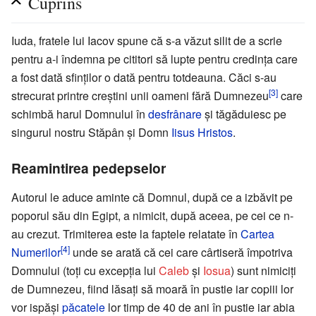
Cuprins
Iuda, fratele lui Iacov spune că s-a văzut silit de a scrie
pentru a-i îndemna pe cititori să lupte pentru credinţa care
a fost dată sfinţilor o dată pentru totdeauna. Căci s-au
[3]
strecurat printre creştini unii oameni fără Dumnezeu
care
schimbă harul Domnului în
desfrânare
şi tăgăduiesc pe
singurul nostru Stăpân şi Domn
Iisus Hristos
.
Reamintirea pedepselor
Autorul le aduce aminte că Domnul, după ce a izbăvit pe
poporul său din Egipt, a nimicit, după aceea, pe cei ce n-
au crezut. Trimiterea este la faptele relatate în
Cartea
[4]
Numerilor
unde se arată că cei care cârtiseră împotriva
Domnului (toţi cu excepţia lui
Caleb
şi
Iosua
) sunt nimiciţi
de Dumnezeu, fiind lăsaţi să moară în pustie iar copiii lor
vor ispăşi
păcatele
lor timp de 40 de ani în pustie iar abia