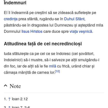
Îndemnuri
El îi îndeamnă pe creştini să se zidească sufleteşte pe
credinţa
prea sfântă, rugându-se în
Duhul Sfânt
,
păstrându-se în dragostea lui Dumnezeu şi aşteptând mila
Domnului
Iisus Hristos
care duce spre
viaţa veşnică
.
Atitudinea faţă de cei necredincioşi
Iuda sfătuieşte ca pe cei ce se îndoiesc (cei şovăitori,
îndoielnici) să-i mustre, să-i salveze pe alţii smulgându-i
din foc, iar de alţii să le fie
milă
cu frică, urând chiar şi
[10]
cămaşa mânjită de carnea lor.
Note
↑
Ioan 2.12
↑
Ioan 7, 2-6