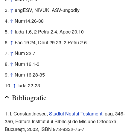
↑
engESV, NIVUK, ASV-ungodly
↑
Num14.26-38
↑
Iuda 1.6, 2 Petru 2.4, Apoc 20.10
↑
Fac 19.24, Deut 29.23, 2 Petru 2.6
↑
Num 22.7
↑
Num 16.1-3
↑
Num 16.28-35
↑
Iuda 22-23
Bibliografie
I. Constantinescu,
Studiul Noului Testament
, pag. 346-
350, Editura Institutului Biblic şi de Misiune Ortodoxă,
Bucureşti, 2002, ISBN 973-9332-75-7