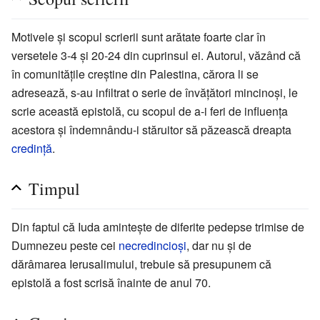
Motivele şi scopul scrierii sunt arătate foarte clar în
versetele 3-4 şi 20-24 din cuprinsul ei. Autorul, văzând că
în comunităţile creştine din Palestina, cărora li se
adresează, s-au infiltrat o serie de învăţători mincinoşi, le
scrie această epistolă, cu scopul de a-i feri de influenţa
acestora şi îndemnându-i stăruitor să păzească dreapta
credinţă
.
Timpul
Din faptul că Iuda aminteşte de diferite pedepse trimise de
Dumnezeu peste cei
necredincioşi
, dar nu şi de
dărâmarea Ierusalimului, trebuie să presupunem că
epistolă a fost scrisă înainte de anul 70.