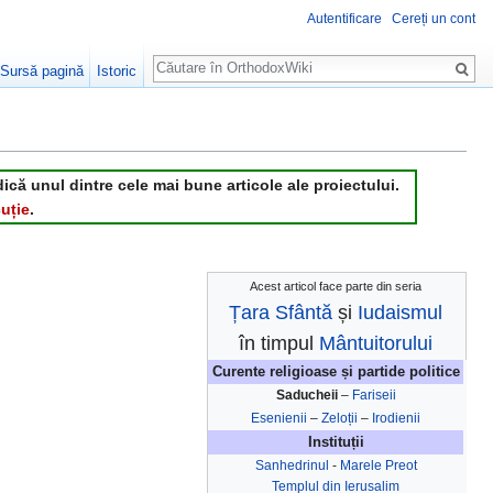
Autentificare
Cereți un cont
Căutare
Sursă pagină
Istoric
dică unul dintre cele mai bune articole ale proiectului.
uție
.
Acest articol face parte din seria
Țara Sfântă
și
Iudaismul
în timpul
Mântuitorului
Curente religioase și partide politice
Saducheii
–
Fariseii
Esenienii
–
Zeloții
–
Irodienii
Instituții
Sanhedrinul
-
Marele Preot
Templul din Ierusalim