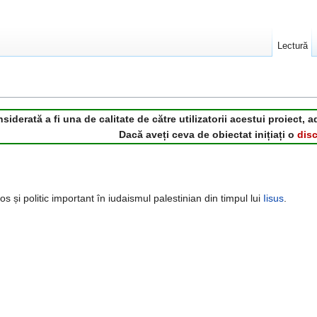
Lectură
derată a fi una de calitate de către utilizatorii acestui proiect, a
Dacă aveți ceva de obiectat inițiați o
disc
s și politic important în iudaismul palestinian din timpul lui
Iisus
.