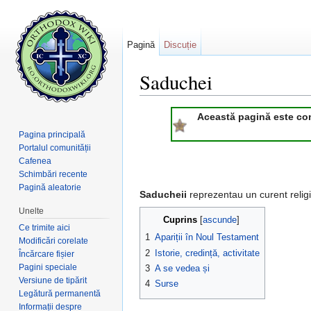
Pagină
Discuție
Saduchei
Salt la:
navigare
,
căutare
Această pagină este consi
Pagina principală
Portalul comunității
Cafenea
Schimbări recente
Pagină aleatorie
Saducheii
reprezentau un curent religio
Unelte
Cuprins
[
ascunde
]
Ce trimite aici
1
Apariții în Noul Testament
Modificări corelate
2
Istorie, credință, activitate
Încărcare fișier
Pagini speciale
3
A se vedea și
Versiune de tipărit
4
Surse
Legătură permanentă
Informații despre