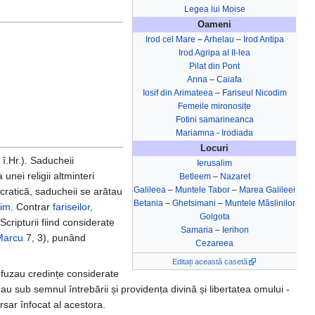
Legea lui Moise
Oameni
Irod cel Mare
–
Arhelau
–
Irod Antipa
Irod Agripa al II-lea
Pilat din Pont
Anna
–
Caiafa
Iosif din Arimateea
–
Fariseul Nicodim
Femeile mironosițe
Fotini samarineanca
Mariamna
-
Irodiada
Locuri
 î.Hr.). Saducheii
Ierusalim
nei religii altminteri
Betleem
–
Nazaret
Galileea
–
Muntele Tabor
–
Marea Galileei
cratică, saducheii se arătau
Betania
–
Ghetsimani
–
Muntele Măslinilor
lim
. Contrar
fariseilor
,
Golgota
Scripturii fiind considerate
Samaria
–
Ierihon
Marcu
7, 3), punând
Cezareea
Editați această casetă
efuzau credințe considerate
au sub semnul întrebării și providența divină și libertatea omului -
rsar înfocat al acestora.