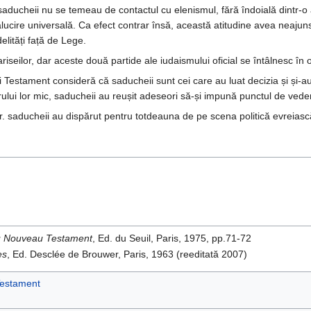
 saducheii nu se temeau de contactul cu elenismul, fără îndoială dintr-o
lucire universală. Ca efect contrar însă, această atitudine avea neajunsu
delități față de Lege.
riseilor, dar aceste două partide ale iudaismului oficial se întâlnesc în o
ui Testament consideră că saducheii sunt cei care au luat decizia și și-au
ărului lor mic, saducheii au reușit adeseori să-și impună punctul de ved
r. saducheii au dispărut pentru totdeauna de pe scena politică evreiasc
du Nouveau Testament
, Ed. du Seuil, Paris, 1975, pp.71-72
es
, Ed. Desclée de Brouwer, Paris, 1963 (reeditată 2007)
Testament