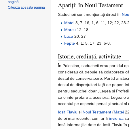
pagină
Apariții în Noul Testament
Citează această pagină
Saducheii sunt menționați direct în
Nou
Matei
3, 7; 16, 1, 6, 11, 12; 22, 23-
Marcu
12, 18
Luca
20, 27
Fapte
4, 1; 5, 17; 23, 6-8.
Istorie, credință, activitate
În Palestina, saducheii erau partidul opo
considerau că trebuie să colaboreze cât
destul de conservatoare. Partid aristoc
destul de disprețuitori față de popor. I
pentru saduchei doar „Legea și Profeții
ca o interpretare a acestora. Legea o ap
accentul pe aspectul penal și actual al d
Iosif Flaviu
și
Noul Testament
(
Matei
22
de ei mai recente, cum ar fi
învierea
sa
însă informațiile date de Iosif Flaviu î