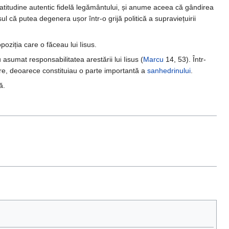
 atitudine autentic fidelă legământului, și anume aceea că gândirea
l că putea degenera ușor într-o grijă politică a supraviețuirii
poziția care o făceau lui Iisus.
 asumat responsabilitatea arestării lui Iisus (
Marcu
14, 53). Într-
ere, deoarece constituiau o parte importantă a
sanhedrinului
.
ă.