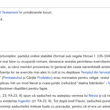
l Testament
în următoarele locuri:
24
rtuniștilor, partidul ordinii stabilite (format sub regele Hircan I: 135-104
 mai bine cu ocupanții romani, deoarece aceștia permiteau exercitarea u
ratic, ai cărui membri proveneau în general din casta sacerdotală aristo
nfluența lor se exercita mai ales în cult și nu depășea
Templul din Ierusa
” (
Pentateuhul
și Cărțile
Profeților
) erau normative pentru religie, restul 
licau într-un mod literal și cvasi-juridic (refuzând ”datina bătrânilor” -
octrinei răsplătirii pentru fapte.
, 23; FA 23, 8) spun că saducheii nu așteptau venirea lui
Mesia
și că r
u existența
îngerilor
(cf. FA 23, 8). Tot după Iosif Flaviu, saducheii pune
n privința saducheilor trebuie luate cu precauție, pentru că el era un adve