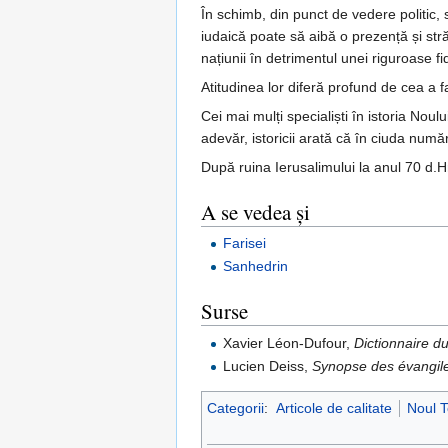
În schimb, din punct de vedere politic,
iudaică poate să aibă o prezență și stră
națiunii în detrimentul unei riguroase fi
Atitudinea lor diferă profund de cea a fa
Cei mai mulți specialiști în istoria Noul
adevăr, istoricii arată că în ciuda num
După ruina Ierusalimului la anul 70 d.H
A se vedea și
Farisei
Sanhedrin
Surse
Xavier Léon-Dufour,
Dictionnaire 
Lucien Deiss,
Synopse des évangil
Categorii
:
Articole de calitate
Noul 