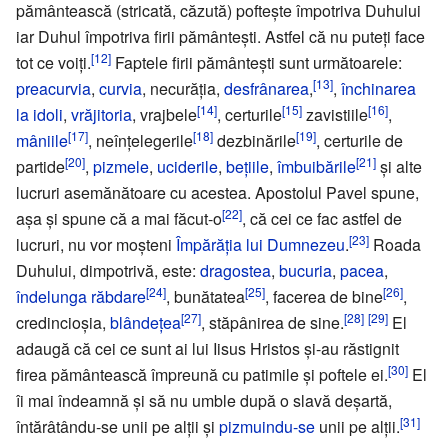
pământească (stricată, căzută) poftește împotriva Duhului
iar Duhul împotriva firii pământești. Astfel că nu puteți face
[12]
tot ce voiți.
Faptele firii pământești sunt următoarele:
[13]
preacurvia
,
curvia
, necurăția,
desfrânarea
,
,
închinarea
[14]
[15]
[16]
la idoli
,
vrăjitoria
, vrajbele
, certurile
zavistiile
,
[17]
[18]
[19]
mâniile
, neînțelegerile
dezbinările
, certurile de
[20]
[21]
partide
,
pizmele
,
uciderile
,
bețiile
,
îmbuibările
și alte
lucruri asemănătoare cu acestea. Apostolul Pavel spune,
[22]
așa și spune că a mai făcut-o
, că cei ce fac astfel de
[23]
lucruri, nu vor moșteni
Împărăția lui Dumnezeu
.
Roada
Duhului, dimpotrivă, este:
dragostea
,
bucuria
,
pacea
,
[24]
[25]
[26]
îndelunga răbdare
, bunătatea
, facerea de bine
,
[27]
[28]
[29]
credincioșia,
blândețea
, stăpânirea de sine.
El
adaugă că cei ce sunt ai lui Iisus Hristos și-au răstignit
[30]
firea pământească împreună cu patimile și poftele ei.
El
îi mai îndeamnă și să nu umble după o slavă deșartă,
[31]
întărâtându-se unii pe alții și
pizmuindu-se
unii pe alții.