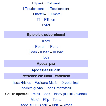
Filipeni
–
Coloseni
I Tesaloniceni
–
II Tesaloniceni
I Timotei
–
II Timotei
Tit
–
Filimon
Evrei
Epistolele sobornicești
Iacov
I Petru
–
II Petru
I Ioan
-
II Ioan
–
III Ioan
Iuda
Apocalipsa
Apocalipsa lui Ioan
Persoane din Noul Testament
Iisus Hristos
–
Fecioara Maria
–
Dreptul Iosif
Ioachim și Ana
–
Ioan Botezătorul
Petru
–
Ioan
–
Iacov (fiul lui Zevedei)
Cei 12 apostoli:
Matei
–
Filip
–
Toma
Iacov (fiul lui Alfeu)
–
Iuda
–
Simon