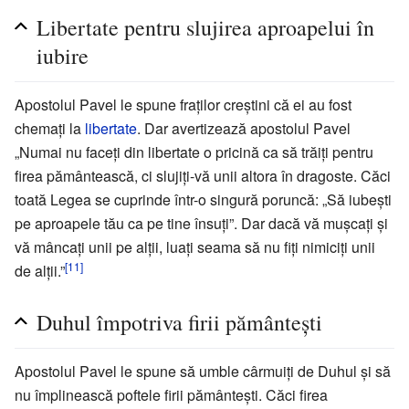
Libertate pentru slujirea aproapelui în
iubire
Apostolul Pavel le spune fraților creștini că ei au fost
chemați la
libertate
. Dar avertizează apostolul Pavel
„Numai nu faceți din libertate o pricină ca să trăiți pentru
firea pământească, ci slujiți-vă unii altora în dragoste. Căci
toată Legea se cuprinde într-o singură poruncă: „Să iubești
pe aproapele tău ca pe tine însuți”. Dar dacă vă mușcați și
vă mâncați unii pe alții, luați seama să nu fiți nimiciți unii
[11]
de alții.”
Duhul împotriva firii pământești
Apostolul Pavel le spune să umble cârmuiți de Duhul și să
nu împlinească poftele firii pământești. Căci firea