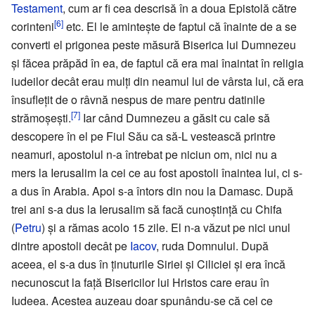
Testament
, cum ar fi cea descrisă în a doua Epistolă către
[6]
corinteni
etc. El le amintește de faptul că înainte de a se
converti el prigonea peste măsură Biserica lui Dumnezeu
și făcea prăpăd în ea, de faptul că era mai înaintat în religia
iudeilor decât erau mulți din neamul lui de vârsta lui, că era
însuflețit de o râvnă nespus de mare pentru datinile
[7]
strămoșești.
Iar când Dumnezeu a găsit cu cale să
descopere în el pe Fiul Său ca să-L vestească printre
neamuri, apostolul n-a întrebat pe niciun om, nici nu a
mers la Ierusalim la cei ce au fost apostoli înaintea lui, ci s-
a dus în Arabia. Apoi s-a întors din nou la Damasc. După
trei ani s-a dus la Ierusalim să facă cunoștință cu Chifa
(
Petru
) și a rămas acolo 15 zile. El n-a văzut pe nici unul
dintre apostoli decât pe
Iacov
, ruda Domnului. După
aceea, el s-a dus în ținuturile Siriei și Ciliciei și era încă
necunoscut la față Bisericilor lui Hristos care erau în
Iudeea. Acestea auzeau doar spunându-se că cel ce