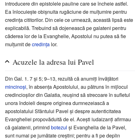
introducere din epistolele pauline care se încheie astfel.
Ea înlocuiește obișnuita rugăciune de mulțumire pentru
credința cititorilor. Din cele ce urmează, această lipsă este
explicabilă. Trebuind să dojenească pe galateni pentru
căderea lor de la Evanghelie, Apostolul nu putea să fie
mulțumit de
credința
lor.
Acuzele la adresa lui Pavel
Din Gal. 1. 7 și 5; 9–13, rezultă că anumiți învățători
mincinoși
, în absența Apostolului, au pătruns în mijlocul
credincioșilor din Galatia, reușind să strecoare în sufletul
unora îndoieli despre originea dumnezeiască a
apostolatului Sfântului Pavel și despre autenticitatea
Evangheliei propovăduită de el. Acești iudaizanți afirmau
că galatenii, primind
botezul
și Evanghelia de la Pavel,
sunt numai pe jumătate creștini; pentru a fi pe deplin