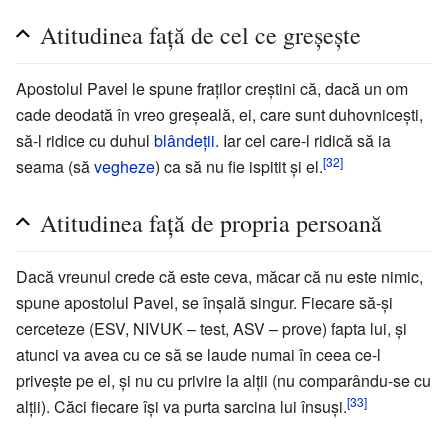
Atitudinea față de cel ce greșește
Apostolul Pavel le spune fraților creștini că, dacă un om
cade deodată în vreo greșeală, ei, care sunt duhovnicești,
să-l ridice cu duhul
blândeții
. Iar cel care-l ridică să ia
[32]
seama (să
vegheze
) ca să nu fie ispitit și el.
Atitudinea față de propria persoană
Dacă vreunul crede că este ceva, măcar că nu este nimic,
spune apostolul Pavel, se înșală singur. Fiecare să-și
cerceteze (ESV, NIVUK – test, ASV – prove) fapta lui, și
atunci va avea cu ce să se laude numai în ceea ce-l
privește pe el, și nu cu privire la alții (nu comparându-se cu
[33]
alții). Căci fiecare își va purta sarcina lui însuși.