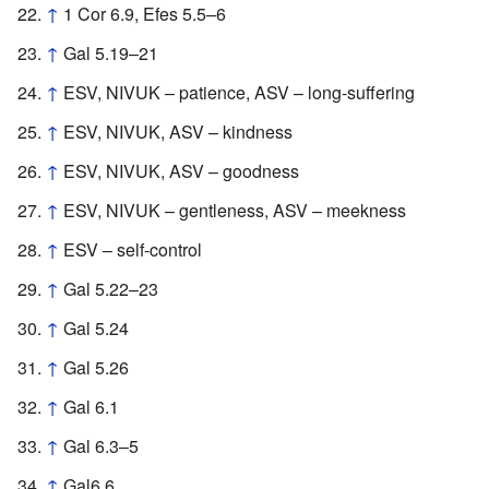
↑
1 Cor 6.9, Efes 5.5–6
↑
Gal 5.19–21
↑
ESV, NIVUK – patience, ASV – long-suffering
↑
ESV, NIVUK, ASV – kindness
↑
ESV, NIVUK, ASV – goodness
↑
ESV, NIVUK – gentleness, ASV – meekness
↑
ESV – self-control
↑
Gal 5.22–23
↑
Gal 5.24
↑
Gal 5.26
↑
Gal 6.1
↑
Gal 6.3–5
↑
Gal6.6