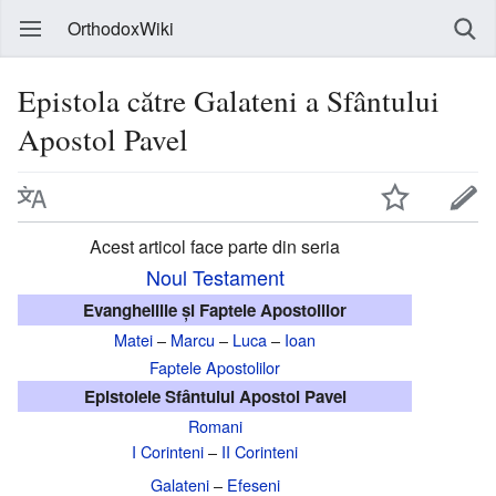
OrthodoxWiki
Epistola către Galateni a Sfântului
Apostol Pavel
Acest articol face parte din seria
Noul Testament
Evangheliile și Faptele Apostolilor
Matei
–
Marcu
–
Luca
–
Ioan
Faptele Apostolilor
Epistolele Sfântului Apostol Pavel
Romani
I Corinteni
–
II Corinteni
Galateni
–
Efeseni