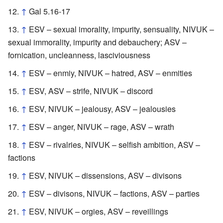
↑
Gal 5.16-17
↑
ESV – sexual imorality, impurity, sensuality, NIVUK –
sexual immorality, impurity and debauchery; ASV –
fornication, uncleanness, lasciviousness
↑
ESV – enmiy, NIVUK – hatred, ASV – enmities
↑
ESV, ASV – strife, NIVUK – discord
↑
ESV, NIVUK – jealousy, ASV – jealousies
↑
ESV – anger, NIVUK – rage, ASV – wrath
↑
ESV – rivalries, NIVUK – selfish ambition, ASV –
factions
↑
ESV, NIVUK – dissensions, ASV – divisons
↑
ESV – divisons, NIVUK – factions, ASV – parties
↑
ESV, NIVUK – orgies, ASV – reveillings