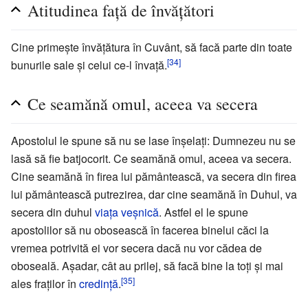
Atitudinea față de învățători
Cine primește învățătura în Cuvânt, să facă parte din toate
[34]
bunurile sale și celui ce-l învață.
Ce seamănă omul, aceea va secera
Apostolul le spune să nu se lase înșelați: Dumnezeu nu se
lasă să fie batjocorit. Ce seamănă omul, aceea va secera.
Cine seamănă în firea lui pământească, va secera din firea
lui pământească putrezirea, dar cine seamănă în Duhul, va
secera din duhul
viața veșnică
. Astfel el le spune
apostolilor să nu obosească în facerea binelui căci la
vremea potrivită ei vor secera dacă nu vor cădea de
oboseală. Așadar, cât au prilej, să facă bine la toți și mai
[35]
ales fraților în
credință
.