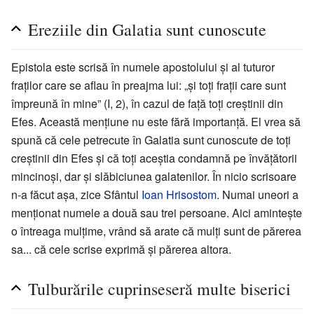
Ereziile din Galatia sunt cunoscute
Epistola este scrisă în numele apostolului și al tuturor
fraților care se aflau în preajma lui: „și toți frații care sunt
împreună în mine” (I, 2), în cazul de față toți creștinii din
Efes. Această mențiune nu este fără importanță. El vrea să
spună că cele petrecute în Galatia sunt cunoscute de toți
creștinii din Efes și că toți aceștia condamnă pe învățătorii
mincinoși, dar și slăbiciunea galatenilor. În nicio scrisoare
n-a făcut așa, zice Sfântul
Ioan Hrisostom
. Numai uneori a
menționat numele a două sau trei persoane. Aici amintește
o întreaga mulțime, vrând să arate că mulți sunt de părerea
sa... că cele scrise exprimă și părerea altora.
Tulburările cuprinseseră multe biserici