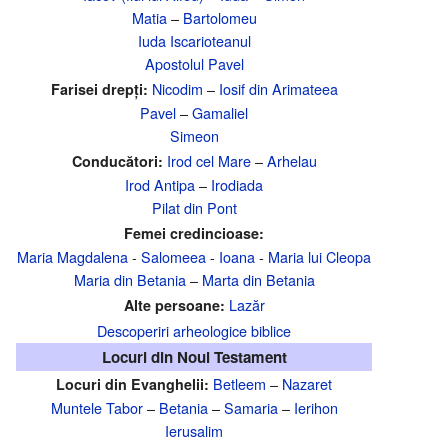
Matia
–
Bartolomeu
Iuda Iscarioteanul
Apostolul Pavel
Nicodim
–
Iosif din Arimateea
Farisei drepți:
Pavel
–
Gamaliel
Simeon
Irod cel Mare
–
Arhelau
Conducători:
Irod Antipa
–
Irodiada
Pilat din Pont
Femei credincioase:
Maria Magdalena
-
Salomeea
-
Ioana
-
Maria lui Cleopa
Maria din Betania
–
Marta din Betania
Lazăr
Alte persoane:
Descoperiri arheologice biblice
Locuri din Noul Testament
Betleem
–
Nazaret
Locuri din Evanghelii:
Muntele Tabor
–
Betania
–
Samaria
–
Ierihon
Ierusalim