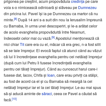
prigonea pe creștini, acum propovăduia
credința
pe care
voia s-o nimicească odinioară și slăveau pe
Dumnezeu
din pricina lui. Pavel își ia pe Dumnezeu ca martor că nu
[8]
minte.
După 14 ani s-a suit din nou la Ierusalim împreună
cu Barnaba, în urma unei descoperiri, și le-a arătat celor
de acolo evanghelia propovăduită între Neamuri,
[9]
îndeosebi celor mai cu vază.
Apostolul menționează că
nici chiar
Tit
care era cu el, măcar că era grec, n-a fost silit
să se taie împrejur. El evocă faptul că atunci când au văzut
că lui îi încredințase evanghelia pentru cei netăiați împrejur
(după cum lui Petru îi fusese încredințată evanghelia
pentru cei tăiați împrejur). Când au cunoscut harul care-i
fusese dat, Iacov, Chifa și
Ioan
, care erau priviți ca stâlpi,
au fost de acord ca el și cu Barnaba să meargă la cei
netăiați împrejur iar ei la cei tăiați împrejur. Le-au mai spus
să-și aducă aminte de
săraci
, ceea ce Pavel a căutat să
[10]
facă.