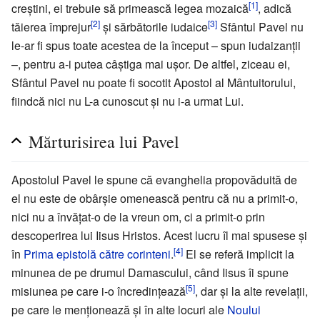
[1]
creștini, ei trebuie să primească legea mozaică
, adică
[2]
[3]
tăierea împrejur
și sărbătorile iudaice
Sfântul Pavel nu
le-ar fi spus toate acestea de la început – spun iudaizanții
–, pentru a-i putea câștiga mai ușor. De altfel, ziceau ei,
Sfântul Pavel nu poate fi socotit Apostol al Mântuitorului,
fiindcă nici nu L-a cunoscut și nu i-a urmat Lui.
Mărturisirea lui Pavel
Apostolul Pavel le spune că evanghelia propovăduită de
el nu este de obârșie omenească pentru că nu a primit-o,
nici nu a învățat-o de la vreun om, ci a primit-o prin
descoperirea lui Iisus Hristos. Acest lucru îl mai spusese și
[4]
în
Prima epistolă către corinteni
.
El se referă implicit la
minunea de pe drumul Damascului, când Iisus îi spune
[5]
misiunea pe care i-o încredințează
, dar și la alte revelații,
pe care le menționează și în alte locuri ale
Noului