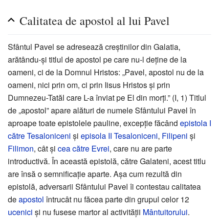
Calitatea de apostol al lui Pavel
Sfântul Pavel se adresează creștinilor din Galatia,
arătându-și titlul de apostol pe care nu-l deține de la
oameni, ci de la Domnul Hristos: „Pavel, apostol nu de la
oameni, nici prin om, ci prin Iisus Hristos și prin
Dumnezeu-Tatăl care L-a înviat pe El din morți.” (I, 1) Titlul
de „apostol” apare alături de numele Sfântului Pavel în
aproape toate epistolele pauline, excepție făcând
epistola I
către Tesaloniceni
și
episola II Tesaloniceni
,
Filipeni
și
Filimon
, cât și
cea către Evrei
, care nu are parte
introductivă. În această epistolă, către Galateni, acest titlu
are însă o semnificație aparte. Așa cum rezultă din
epistolă, adversarii Sfântului Pavel îi contestau calitatea
de
apostol
întrucât nu făcea parte din grupul celor 12
ucenici
și nu fusese martor al activității
Mântuitorului
.