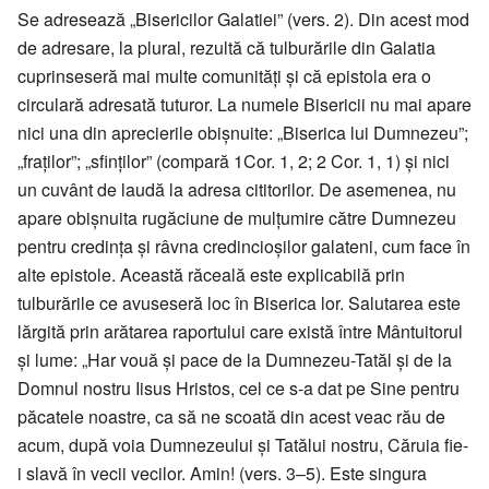
Se adresează „Bisericilor Galatiei” (vers. 2). Din acest mod
de adresare, la plural, rezultă că tulburările din Galatia
cuprinseseră mai multe comunități și că epistola era o
circulară adresată tuturor. La numele Bisericii nu mai apare
nici una din aprecierile obișnuite: „Biserica lui Dumnezeu”;
„fraților”; „sfinților” (compară 1Cor. 1, 2; 2 Cor. 1, 1) și nici
un cuvânt de laudă la adresa cititorilor. De asemenea, nu
apare obișnuita rugăciune de mulțumire către Dumnezeu
pentru credința și râvna credincioșilor galateni, cum face în
alte epistole. Această răceală este explicabilă prin
tulburările ce avuseseră loc în Biserica lor. Salutarea este
lărgită prin arătarea raportului care există între Mântuitorul
și lume: „Har vouă și pace de la Dumnezeu-Tatăl și de la
Domnul nostru Iisus Hristos, cel ce s-a dat pe Sine pentru
păcatele noastre, ca să ne scoată din acest veac rău de
acum, după voia Dumnezeului și Tatălui nostru, Căruia fie-
i slavă în vecii vecilor. Amin! (vers. 3–5). Este singura