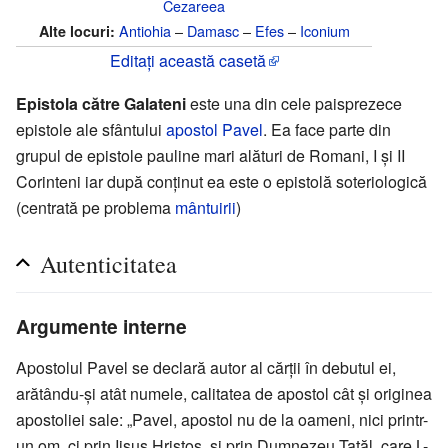
Cezareea
Antiohia
–
Damasc
–
Efes
–
Iconium
Alte locuri:
Editați această casetă
Epistola către Galateni
este una din cele paisprezece
epistole ale sfântului
apostol Pavel
. Ea face parte din
grupul de epistole pauline mari alături de Romani, I și II
Corinteni iar după conținut ea este o epistolă soteriologică
(centrată pe problema
mântuirii
)
Autenticitatea
Argumente interne
Apostolul Pavel se declară autor al cărții în debutul ei,
arătându-și atât numele, calitatea de apostol cât și originea
apostoliei sale: „Pavel, apostol nu de la oameni, nici printr-
un om, ci prin Iisus Hristos, și prin Dumnezeu Tatăl, care L-