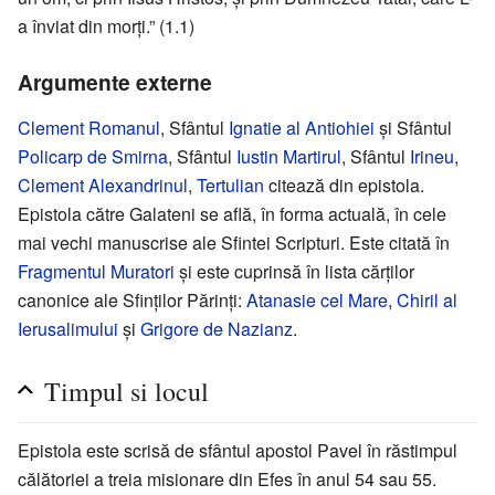
a înviat din morți.” (1.1)
Argumente externe
Clement Romanul
, Sfântul
Ignatie al Antiohiei
și Sfântul
Policarp de Smirna
, Sfântul
Iustin Martirul
, Sfântul
Irineu
,
Clement Alexandrinul
,
Tertulian
citează din epistola.
Epistola către Galateni se află, în forma actuală, în cele
mai vechi manuscrise ale Sfintei Scripturi. Este citată în
Fragmentul Muratori
și este cuprinsă în lista cărților
canonice ale Sfinților Părinți:
Atanasie cel Mare
,
Chiril al
Ierusalimului
și
Grigore de Nazianz
.
Timpul si locul
Epistola este scrisă de sfântul apostol Pavel în răstimpul
călătoriei a treia misionare din Efes în anul 54 sau 55.