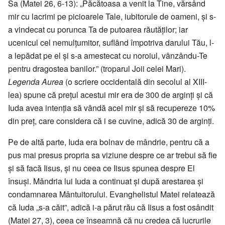
Sa (Matei 26, 6-13): „Păcătoasa a venit la Tine, vărsând
mir cu lacrimi pe picioarele Tale, iubitorule de oameni, şi s-
a vindecat cu porunca Ta de putoarea răutăţilor; iar
ucenicul cel nemulţumitor, suflând împotriva darului Tău, l-
a lepădat pe el şi s-a amestecat cu noroiul, vânzându-Te
pentru dragostea banilor.” (troparul Joii celei Mari).
Legenda Aurea
(o scriere occidentală din secolul al XIII-
lea) spune că prețul acestui mir era de 300 de arginți și că
Iuda avea intenția să vândă acel mir și să recupereze 10%
din preț, care considera că i se cuvine, adică 30 de arginți.
Pe de altă parte, Iuda era bolnav de mândrie, pentru că a
pus mai presus propria sa viziune despre ce ar trebui să fie
și să facă Iisus, și nu ceea ce Iisus spunea despre El
însuși. Mândria lui Iuda a continuat și după arestarea și
condamnarea Mântuitorului. Evanghelistul Matei relatează
că Iuda „s-a căit”, adică i-a părut rău că Iisus a fost osândit
(Matei 27, 3), ceea ce înseamnă că nu credea că lucrurile