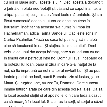
cu noi şi luase sorţul acestei slujiri. Deci acesta a dobândit
o ţarină din plata nedreptăţii şi, căzând cu capul înainte, a
crăpat pe la mijloc şi i s-au vărsat toate măruntaiele. Şi s-a
făcut cunoscută aceasta tuturor celor ce locuiesc în
Ierusalim, încât ţarina aceasta s-a numit în limba lor
Hacheldamah, adică Ţarina Sângelui. Căci este scris în
Cartea Psalmilor: "Facă-se casa lui pustie şi să nu aibă
cine să locuiască în ea! Şi slujirea lui s-o ia altul". Deci
trebuie ca unul din aceşti bărbaţi, care s-au adunat cu noi
în timpul cât a petrecut între noi Domnul Iisus, Începând de
la botezul lui Ioan, până în ziua în care S-a înălţat de la
noi, să fie împreună cu noi martor al învierii Lui. Şi au pus
înainte pe doi: pe Iosif, numit Barsaba, zis şi Iustus, şi pe
Matia. Şi, rugându-se, au zis: Tu, Doamne, Care cunoşti
inimile tuturor, arată pe care din aceştia doi l-ai ales, Ca să
ia locul acestei slujiri şi al apostoliei din care Iuda a căzut,
ca să meargă în locul lui. Şi au tras la sorţi, şi sorţul a căzut