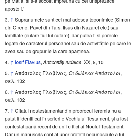
pe Matia, şi s-a socotit împreună cu cei unsprezece
apostoli.”
↑
Supranumele sunt cel mai adesea toponimice (Simon
din Cirene, Pavel din Tars, Iisus din Nazaret etc.) sau
familiale (cutare fiul lui cutare), dar putea fi și porecle
legate de caracterul persoanei sau de activitățile pe care le
avea sau de grupurile la care aparținea.
↑
Iosif Flavius
,
Antichități iudaice
, XX, 8, 10
↑
Απόστολος Γλαβίνας,
Οι δώδεκα Απόστολοι
,
σελ. 132
↑
Απόστολος Γλαβίνας,
Οι δώδεκα Απόστολοι
,
σελ. 132
↑
Citatul noutestamentar din proorocul Ieremia nu a
putut fi identificat în scrierile Vechiului Testament, și a fost
contestat până recent de unii critici ai Noului Testament.
Dar un manuscris copt al unor profeții necunoscute a lui