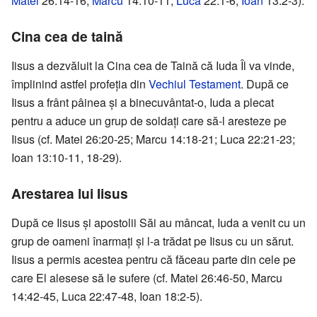
Matei
26:14-16,
Marcu
14:10-11,
Luca
22:1-6,
Ioan
13:2-3).
Cina cea de taină
Iisus a dezvăluit la Cina cea de Taină că Iuda Îl va vinde,
împlinind astfel profeţia din
Vechiul Testament
. După ce
Iisus a frânt pâinea şi a binecuvântat-o, Iuda a plecat
pentru a aduce un grup de soldaţi care să-l aresteze pe
Iisus (cf. Matei 26:20-25; Marcu 14:18-21; Luca 22:21-23;
Ioan 13:10-11, 18-29).
Arestarea lui Iisus
După ce Iisus şi apostolii Săi au mâncat, Iuda a venit cu un
grup de oameni înarmaţi şi l-a trădat pe Iisus cu un sărut.
Iisus a permis acestea pentru că făceau parte din cele pe
care El alesese să le sufere (cf. Matei 26:46-50, Marcu
14:42-45, Luca 22:47-48, Ioan 18:2-5).