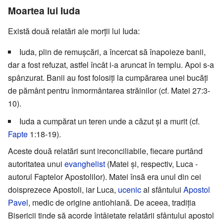
Moartea lui Iuda
Există două relatări ale morţii lui Iuda:
Iuda, plin de remuşcări, a încercat să înapoieze banii,
dar a fost refuzat, astfel încât i-a aruncat în templu. Apoi s-a
spânzurat. Banii au fost folosiţi la cumpărarea unei bucăţi
de pământ pentru înmormântarea străinilor (cf. Matei 27:3-
10).
Iuda a cumpărat un teren unde a căzut şi a murit (cf.
Fapte
1:18-19).
Aceste două relatări sunt ireconciliabile, fiecare purtând
autoritatea unui
evanghelist
(Matei și, respectiv, Luca -
autorul Faptelor Apostolilor). Matei însă era unul din cei
doisprezece Apostoli, iar Luca,
ucenic
al sfântului
Apostol
Pavel
, medic de origine antiohiană. De aceea, tradiția
Bisericii tinde să acorde întâietate relatării sfântului apostol