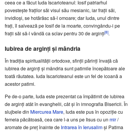
ceea ce a făcut Iuda Iscarioteanul: Iosif patriarhul
povestește fraților săi visul său mesianic, iar frații săi,
invidioși, se hotărăsc să-l omoare; dar Iuda, unul dintre
frați, îl salvează pe Iosif de la moarte, convingându-i pe
[8]
frații săi să-l vândă ca sclav pentru 30 de arginți
.
Iubirea de arginți și mândria
În tradiția spiritualității ortodoxe, sfinții părinți învață că
iubirea de arginți și mândria sunt patimile începătoare ale
toată răutatea. Iuda Iscarioteanul este un fel de icoană a
acestor patimi.
Pe de-o parte, Iuda este prezentat ca împătimit de iubirea
de arginți atât în evanghelii, cât și în imnografia Bisericii. În
slujbele din
Miercurea Mare
, Iuda este pus în opoziţie cu
femeia păcătoasă, cea care l-a uns pe Iisus cu un
mir
/
aromate de preț înainte de
Intrarea în Ierusalim
și Patima