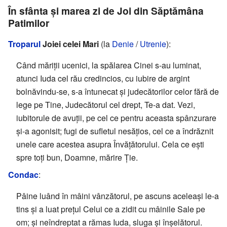
În sfânta şi marea zi de Joi din Săptămâna
Patimilor
Troparul
Joiei celei Mari
(la
Denie
/
Utrenie
):
Când măriţii ucenici, la spălarea Cinei s-au luminat,
atunci Iuda cel rău credincios, cu iubire de argint
bolnăvindu-se, s-a întunecat şi judecătorilor celor fără de
lege pe Tine, Judecătorul cel drept, Te-a dat. Vezi,
iubitorule de avuţii, pe cel ce pentru aceasta spânzurare
şi-a agonisit; fugi de sufletul nesăţios, cel ce a îndrăznit
unele care acestea asupra Învăţătorului. Cela ce eşti
spre toţi bun, Doamne, mărire Ţie.
Condac
:
Pâine luând în mâini vânzătorul, pe ascuns aceleaşi le-a
tins şi a luat preţul Celui ce a zidit cu mâinile Sale pe
om; şi neîndreptat a rămas Iuda, sluga şi înşelătorul.