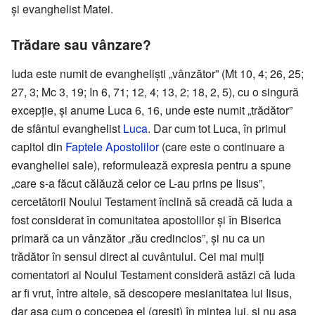
și evanghelist Matei.
Trădare sau vânzare?
Iuda este numit de evangheliști „vânzător” (Mt 10, 4; 26, 25;
27, 3; Mc 3, 19; In 6, 71; 12, 4; 13, 2; 18, 2, 5), cu o singură
excepție, și anume Luca 6, 16, unde este numit „trădător”
de sfântul evanghelist
Luca
. Dar cum tot Luca, în primul
capitol din
Faptele Apostolilor
(care este o continuare a
evangheliei sale), reformulează expresia pentru a spune
„care s-a făcut călăuză celor ce L-au prins pe Iisus”,
cercetătorii Noului Testament înclină să creadă că Iuda a
fost considerat în comunitatea apostolilor și în Biserica
primară ca un vânzător „rău credincios”, și nu ca un
trădător în sensul direct al cuvântului. Cei mai mulți
comentatori ai Noului Testament consideră astăzi că Iuda
ar fi vrut, între altele, să descopere mesianitatea lui Iisus,
dar așa cum o concepea el (greșit) în mintea lui, și nu așa