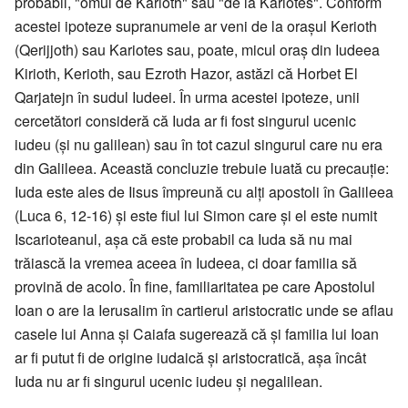
probabil, "omul de Karioth" sau "de la Kariotes". Conform
acestei ipoteze supranumele ar veni de la oraşul Kerioth
(Qerijjoth) sau Kariotes sau, poate, micul oraş din Iudeea
Kirioth, Kerioth, sau Ezroth Hazor, astăzi că Horbet El
Qarjatejn în sudul Iudeei. În urma acestei ipoteze, unii
cercetători consideră că Iuda ar fi fost singurul ucenic
iudeu (și nu galilean) sau în tot cazul singurul care nu era
din Galileea. Această concluzie trebuie luată cu precauție:
Iuda este ales de Iisus împreună cu alți apostoli în Galileea
(Luca 6, 12-16) și este fiul lui Simon care și el este numit
Iscarioteanul, așa că este probabil ca Iuda să nu mai
trăiască la vremea aceea în Iudeea, ci doar familia să
provină de acolo. În fine, familiaritatea pe care Apostolul
Ioan o are la Ierusalim în cartierul aristocratic unde se aflau
casele lui Anna și Caiafa sugerează că și familia lui Ioan
ar fi putut fi de origine iudaică și aristocratică, așa încât
Iuda nu ar fi singurul ucenic iudeu și negalilean.