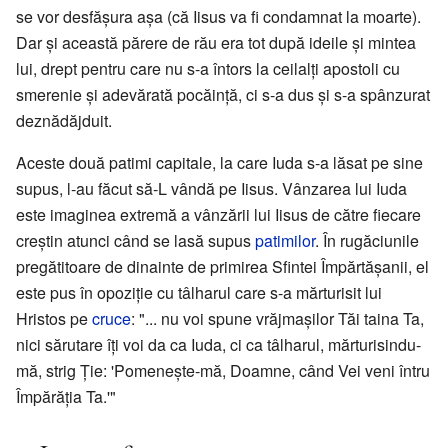
se vor desfășura așa (că Iisus va fi condamnat la moarte).
Dar și această părere de rău era tot după ideile și mintea
lui, drept pentru care nu s-a întors la ceilalți apostoli cu
smerenie și adevărată pocăință, ci s-a dus și s-a spânzurat
deznădăjduit.
Aceste două patimi capitale, la care Iuda s-a lăsat pe sine
supus, l-au făcut să-L vândă pe Iisus. Vânzarea lui Iuda
este imaginea extremă a vânzării lui Iisus de către fiecare
creștin atunci când se lasă supus
patimilor
. În rugăciunile
pregătitoare de dinainte de primirea Sfintei Împărtăşanii, el
este pus în opoziţie cu tâlharul care s-a mărturisit lui
Hristos pe
cruce
: "... nu voi spune vrăjmașilor Tăi taina Ta,
nici sărutare îţi voi da ca Iuda, ci ca tâlharul, mărturisindu-
mă, strig Ție: 'Pomeneşte-mă, Doamne, când Vei veni întru
Împărăţia Ta.'"