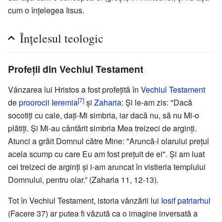
cum o înțelegea Iisus.
Înțelesul teologic
Profeții din Vechiul Testament
Vânzarea lui Hristos a fost profeţită în
Vechiul Testament
[7]
de
proorocii
Ieremia
şi
Zaharia
: Şi le-am zis: "Dacă
socotiţi cu cale, daţi-Mi simbria, iar dacă nu, să nu Mi-o
plătiţi. Şi Mi-au cântărit simbria Mea treizeci de arginţi.
Atunci a grăit Domnul către Mine: "Aruncă-l olarului preţul
acela scump cu care Eu am fost preţuit de ei". Şi am luat
cei treizeci de arginţi şi i-am aruncat în vistieria templului
Domnului, pentru olar.” (Zaharia 11, 12-13).
Tot în Vechiul Testament, istoria vânzării lui
Iosif patriarhul
(Facere 37) ar putea fi văzută ca o imagine inversată a