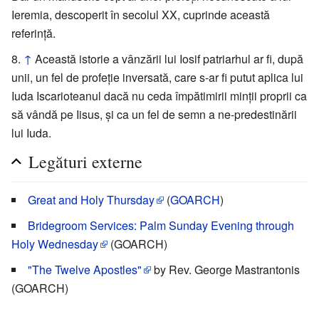
Ieremia, descoperit în secolul XX, cuprinde această
referință.
↑
Această istorie a vânzării lui Iosif patriarhul ar fi, după
unii, un fel de profeție inversată, care s-ar fi putut aplica lui
Iuda Iscarioteanul dacă nu ceda împătimirii minții proprii ca
să vândă pe Iisus, și ca un fel de semn a ne-predestinării
lui Iuda.
Legături externe
Great and Holy Thursday
(
GOARCH
)
Bridegroom Services: Palm Sunday Evening through
Holy Wednesday
(GOARCH)
"The Twelve Apostles"
by Rev. George Mastrantonis
(GOARCH)