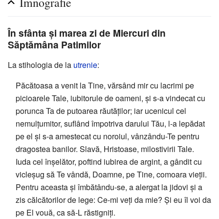
Imnografie
În sfânta şi marea zi de Miercuri din
Săptămâna Patimilor
La stihologia de la
utrenie
:
Păcătoasa a venit la Tine, vărsând mir cu lacrimi pe
picioarele Tale, iubitorule de oameni, şi s-a vindecat cu
porunca Ta de putoarea răutăţilor; iar ucenicul cel
nemulţumitor, suflând împotriva darului Tău, l-a lepădat
pe el şi s-a amestecat cu noroiul, vânzându-Te pentru
dragostea banilor. Slavă, Hristoase, milostivirii Tale.
Iuda cel înşelător, poftind iubirea de argint, a gândit cu
vicleşug să Te vândă, Doamne, pe Tine, comoara vieţii.
Pentru aceasta şi îmbătându-se, a alergat la jidovi şi a
zis călcătorilor de lege: Ce-mi veţi da mie? Şi eu îl voi da
pe El vouă, ca să-L răstigniţi.