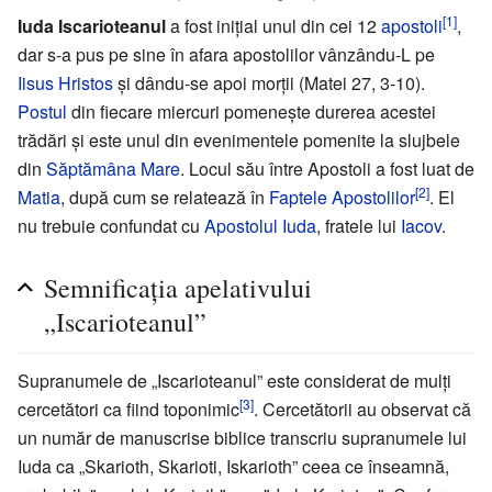
[1]
Iuda Iscarioteanul
a fost iniţial unul din cei 12
apostoli
,
dar s-a pus pe sine în afara apostolilor vânzându-L pe
Iisus Hristos
şi dându-se apoi morţii (Matei 27, 3-10).
Postul
din fiecare miercuri pomeneşte durerea acestei
trădări şi este unul din evenimentele pomenite la slujbele
din
Săptămâna Mare
. Locul său între Apostoli a fost luat de
[2]
Matia
, după cum se relatează în
Faptele Apostolilor
. El
nu trebuie confundat cu
Apostolul Iuda
, fratele lui
Iacov
.
Semnificația apelativului
„Iscarioteanul”
Supranumele de „Iscarioteanul” este considerat de mulţi
[3]
cercetători ca fiind toponimic
. Cercetătorii au observat că
un număr de manuscrise biblice transcriu supranumele lui
Iuda ca „Skarioth, Skarioti, Iskarioth” ceea ce înseamnă,