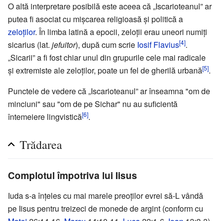
O altă interpretare posibilă este aceea că „Iscarioteanul” ar
putea fi asociat cu mișcarea religioasă și politică a
zeloţilor
. În limba latină a epocii, zeloții erau uneori numiți
[4]
sicarius (lat.
jefuitor
), după cum scrie
Iosif Flavius
.
„Sicarii” a fi fost chiar unul din grupurile cele mai radicale
[5]
şi extremiste ale zeloţilor, poate un fel de gherilă urbană
.
Punctele de vedere că „Iscarioteanul” ar înseamna "om de
minciuni" sau "om de pe Sichar" nu au suficientă
[6]
întemeiere lingvistică
.
Trădarea
Complotul împotriva lui Iisus
Iuda s-a înţeles cu mai marele preoţilor evrei să-L vândă
pe Iisus pentru treizeci de monede de argint (conform cu