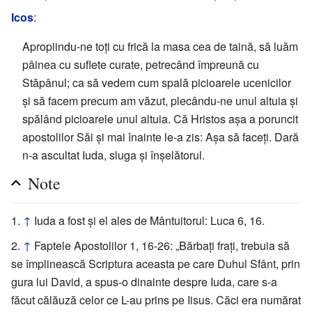
Icos
:
Apropiindu-ne toţi cu frică la masa cea de taină, să luăm
pâinea cu suflete curate, petrecând împreună cu
Stăpânul; ca să vedem cum spală picioarele ucenicilor
şi să facem precum am văzut, plecându-ne unul altuia şi
spălând picioarele unul altuia. Că Hristos aşa a poruncit
apostolilor Săi şi mai înainte le-a zis: Aşa să faceţi. Dară
n-a ascultat Iuda, sluga şi înşelătorul.
Note
↑
Iuda a fost și el ales de Mântuitorul: Luca 6, 16.
↑
Faptele Apostolilor 1, 16-26: „Bărbaţi fraţi, trebuia să
se împlinească Scriptura aceasta pe care Duhul Sfânt, prin
gura lui David, a spus-o dinainte despre Iuda, care s-a
făcut călăuză celor ce L-au prins pe Iisus. Căci era numărat