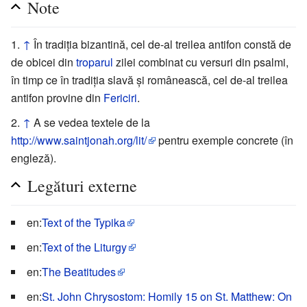
Note
↑
În tradiția bizantină, cel de-al treilea antifon constă de
de obicei din
troparul
zilei combinat cu versuri din psalmi,
în timp ce în tradiția slavă și românească, cel de-al treilea
antifon provine din
Fericiri
.
↑
A se vedea textele de la
http://www.saintjonah.org/lit/
pentru exemple concrete (în
engleză).
Legături externe
en:
Text of the Typika
en:
Text of the Liturgy
en:
The Beatitudes
en:
St. John Chrysostom: Homily 15 on St. Matthew: On