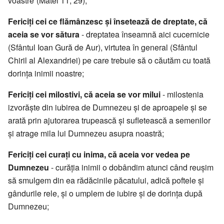
voastre”(Matei 11, 29);
Fericiți cei ce flămânzesc și însetează de dreptate, că
aceia se vor sătura
- dreptatea înseamnă aici cucernicie
(Sfântul Ioan Gură de Aur), virtutea în general (Sfântul
Chiril al Alexandriei) pe care trebuie să o căutăm cu toată
dorința inimii noastre;
Fericiți cei milostivi, că aceia se vor milui
- milostenia
izvorăște din iubirea de Dumnezeu și de aproapele și se
arată prin ajutorarea trupească și sufletească a semenilor
și atrage mila lui Dumnezeu asupra noastră;
Fericiți cei curați cu inima, că aceia vor vedea pe
Dumnezeu
- curăția inimii o dobândim atunci când reușim
să smulgem din ea rădăcinile păcatului, adică poftele și
gândurile rele, și o umplem de iubire și de dorința după
Dumnezeu;