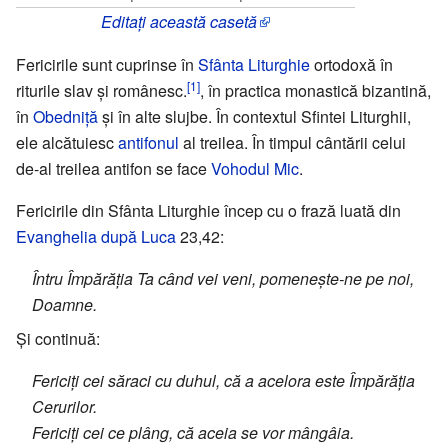
Editați această casetă
Fericirile sunt cuprinse în
Sfânta Liturghie
ortodoxă în
[1]
riturile slav și românesc.
, în practica monastică bizantină,
în
Obedniță
și în alte slujbe. În contextul Sfintei Liturghii,
ele alcătuiesc
antifonul
al treilea. În timpul cântării celui
de-al treilea antifon se face
Vohodul Mic
.
Fericirile din Sfânta Liturghie încep cu o frază luată din
Evanghelia după Luca
23,42:
Întru Împărăția Ta când vei veni, pomenește-ne pe noi,
Doamne.
Și continuă:
Fericiți cei săraci cu duhul, că a acelora este Împărăția
Cerurilor.
Fericiți cei ce plâng, că aceia se vor mângâia.