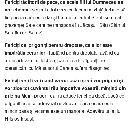
Fericiți făcătorii de pace, ca aceia fiii lui Dumnezeu se
vor chema
- scopul a tot ceea ce facem în viață trebuie să
fie pacea care este dar și har de la Duhul Sfânt, semn al
prezenței Sale care ne transportă în „lăcașul” Său (Sfântul
Serafim de Sarov);
Fericiți cei prigoniți pentru dreptate, ca a lor este
împărăția cerurilor
- luptând pentru dreptate, având ca
arme adevărul și iubirea, până la a fi prigoniți ne
identificăm cu Mântuitorul Care a suferit răstignire;
Fericiți veți fi voi când vă vor ocărî și vă vor prigoni și
vor zice tot cuvântul rău împotriva voastră, mințind din
pricina Mea
- prigonirea nu aduce fericirea decât dacă cel
prigonit este cu adevărat nevinovat, dacă ocara este
mincinoasă și victima este un martor al Adevărului, al lui
Hristos Însuși.