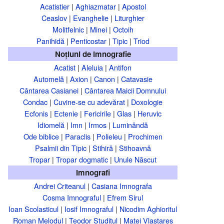
Acatistier
|
Aghiazmatar
|
Apostol
Ceaslov
|
Evanghelie
|
Liturghier
Molitfelnic
|
Minei
|
Octoih
Panihidă
|
Penticostar
|
Tipic
|
Triod
Noțiuni de imnografie
Acatist
|
Aleluia
|
Antifon
Automelă
|
Axion
|
Canon
|
Catavasie
Cântarea Casianei
|
Cântarea Maicii Domnului
Condac
|
Cuvine-se cu adevărat
|
Doxologie
Ecfonis
|
Ectenie
|
Fericirile
|
Glas
|
Heruvic
Idiomelă
|
Imn
|
Irmos
|
Luminândă
Ode biblice
|
Paraclis
|
Polieleu
|
Prochimen
Psalmii din Tipic
|
Stihiră
|
Stihoavnă
Tropar
|
Tropar dogmatic
|
Unule Născut
Imnografi
Andrei Criteanul
|
Casiana Imnografa
Cosma Imnograful
|
Efrem Sirul
Ioan Scolasticul
|
Iosif Imnograful
|
Nicodim Aghioritul
Roman Melodul
|
Teodor Studitul
|
Matei Vlastares