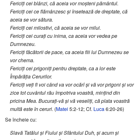
Fericiți cei blânzi, că aceia vor moșteni pământul.
Fericiți cei ce flămânzesc și însetează de dreptate, că
aceia se vor sătura.
Fericiți cei milostivi, că aceia se vor milui.
Fericiți cei curați cu inima, ca aceia vor vedea pe
Dumnezeu.
Fericiți făcătorii de pace, ca aceia fiii lui Dumnezeu se
vor chema.
Fericiți cei prigoniți pentru dreptate, ca a lor este
Împărăția Cerurilor.
Fericiți veți fi voi când va vor ocărî și vă vor prigoni și vor
zice tot cuvântul rău împotriva voastră, mințind din
pricina Mea. Bucurați-vă și vă veseliți, că plata voastră
multă este în ceruri.
(
Matei
5:2-12; Cf.
Luca
6:20-26)
Se încheie cu:
Slavă Tatălui și Fiului și Sfântului Duh, și acum și