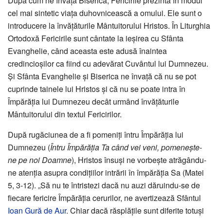
După cum ne învață Biserica, Fericirile prezintă în modul
cel mai sintetic viața duhovnicească a omului. Ele sunt o
introducere la învățăturile Mântuitorului Hristos. În Liturghia
Ortodoxă Fericirile sunt cântate la ieșirea cu Sfânta
Evanghelie, când aceasta este adusă înaintea
credincioșilor ca fiind cu adevărat Cuvântul lui Dumnezeu.
Și Sfânta Evanghelie și Biserica ne învață că nu se pot
cuprinde tainele lui Hristos și că nu se poate intra în
Împărăția lui Dumnezeu decât urmând învățăturile
Mântuitorului din textul Fericirilor.
După rugăciunea de a fi pomeniți întru Împărăția lui
Dumnezeu (
Întru Împărăția Ta când vei veni, pomenește-
ne pe noi Doamne
), Hristos însuși ne vorbește atrăgându-
ne atenția asupra condițiilor intrării în împărăția Sa (Matei
5, 3-12). „Să nu te întristezi dacă nu auzi dăruindu-se de
fiecare fericire Împărăția cerurilor, ne avertizează Sfântul
Ioan Gură de Aur
. Chiar dacă răsplățile sunt diferite totuși