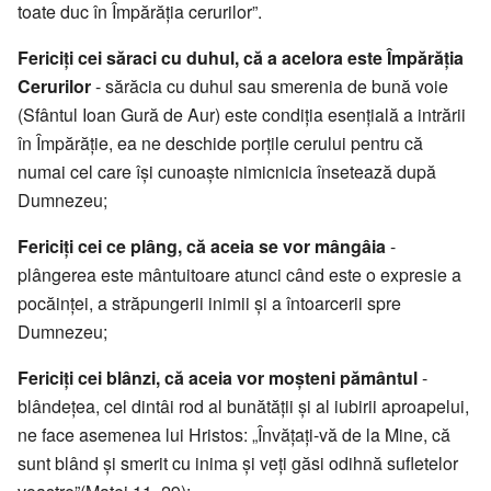
toate duc în Împărăția cerurilor”.
Fericiți cei săraci cu duhul, că a acelora este Împărăția
Cerurilor
- sărăcia cu duhul sau smerenia de bună voie
(Sfântul Ioan Gură de Aur) este condiția esențială a intrării
în Împărăție, ea ne deschide porțile cerului pentru că
numai cel care își cunoaște nimicnicia însetează după
Dumnezeu;
Fericiți cei ce plâng, că aceia se vor mângâia
-
plângerea este mântuitoare atunci când este o expresie a
pocăinței, a străpungerii inimii și a întoarcerii spre
Dumnezeu;
Fericiți cei blânzi, că aceia vor moșteni pământul
-
blândețea, cel dintâi rod al bunătății și al iubirii aproapelui,
ne face asemenea lui Hristos: „Învățați-vă de la Mine, că
sunt blând și smerit cu inima și veți găsi odihnă sufletelor