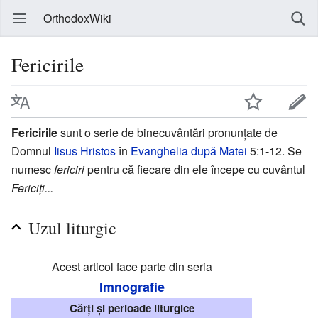
OrthodoxWiki
Fericirile
Fericirile
sunt o serie de binecuvântări pronunțate de
Domnul
Iisus Hristos
în
Evanghelia după Matei
5:1-12. Se
numesc
fericiri
pentru că fiecare din ele începe cu cuvântul
Fericiți...
Uzul liturgic
Acest articol face parte din seria
Imnografie
Cărți și perioade liturgice