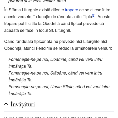
pururea și în vecii vecilor, amin.
În Sfânta Liturghie există diferite
tropare
ce se citesc între
[2]
aceste versete, în funcție de rânduiala din Tipic
. Aceste
tropare pot fi citite la Obedniță când tipicul prevede că
aceasta se face în locul Sf. Liturghii.
Când rânduiala tipiconală nu prevede nici Liturghie nici
Obedniță, atunci Fericirile se reduc la următoarele versuri:
Pomenește-ne pe noi, Doamne, când vei veni întru
Împărăția Ta.
Pomenește-ne pe noi, Stăpâne, când vei veni întru
Împărăția Ta.
Pomenește-ne pe noi, Unule Sfinte, când vei veni întru
Împărăția Ta.
Învățături