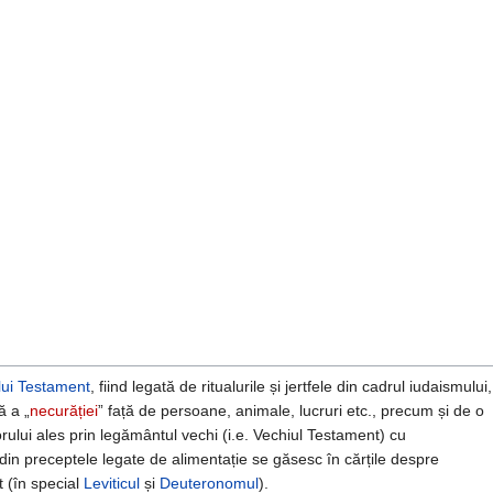
lui Testament
, fiind legată de ritualurile și jertfele din cadrul iudaismului,
ă a „
necurăției
” față de persoane, animale, lucruri etc., precum și de o
orului ales prin legământul vechi (i.e. Vechiul Testament) cu
e din preceptele legate de alimentație se găsesc în cărțile despre
t (în special
Leviticul
și
Deuteronomul
).