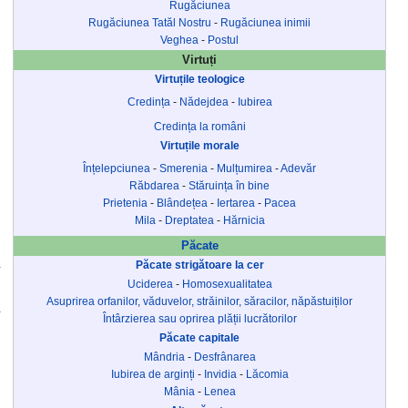
Rugăciunea
Rugăciunea Tatăl Nostru
-
Rugăciunea inimii
Veghea
-
Postul
Virtuți
Virtuțile teologice
Credința
-
Nădejdea
-
Iubirea
Credința la români
Virtuțile morale
Înțelepciunea
-
Smerenia
-
Mulțumirea
-
Adevăr
Răbdarea
-
Stăruința în bine
Prietenia
-
Blândețea
-
Iertarea
-
Pacea
Mila
-
Dreptatea
-
Hărnicia
Păcate
Păcate strigătoare la cer
Uciderea
-
Homosexualitatea
Asuprirea orfanilor, văduvelor, străinilor, săracilor, năpăstuiților
Întârzierea sau oprirea plății lucrătorilor
Păcate capitale
Mândria
-
Desfrânarea
Iubirea de arginți
-
Invidia
-
Lăcomia
Mânia
-
Lenea