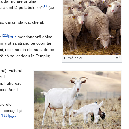
gă dar nu are unghia
[17]
are umblă pe labele lor”
(ex:
ap, caras, plătică, chefal,
[21]
e.
Iisus
menţionează găina
m vrut să strâng pe copiii tăi
şi, nici una din ele nu cade pe
ază că se vindeau în Templu;
Turmă de oi
ul), vulturul
ţul,
ui, huhurezul,
ocostârcul,
uierele
i, cosaşul şi
7]
[28]
Ioan