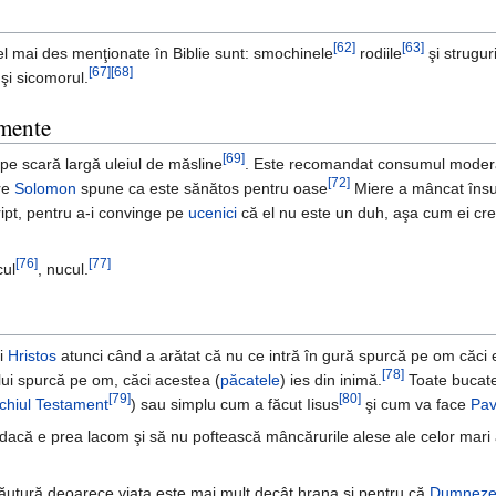
[62]
[63]
el mai des menţionate în Biblie sunt: smochinele
rodiile
şi struguri
[67]
[68]
şi sicomorul.
imente
[69]
 pe scară largă uleiul de măsline
. Este recomandat consumul moder
[72]
re
Solomon
spune ca este sănătos pentru oase
Miere a mâncat îns
ript, pentru a-i convinge pe
ucenici
că el nu este un duh, aşa cum ei cr
[76]
[77]
cul
, nucul.
şi
Hristos
atunci când a arătat că nu ce intră în gură spurcă pe om căci 
[78]
lui spurcă pe om, căci acestea (
păcatele
) ies din inimă.
Toate bucate
[79]
[80]
chiul Testament
) sau simplu cum a făcut Iisus
şi cum va face
Pav
 dacă e prea lacom şi să nu poftească mâncărurile alese ale celor mari ai
ăutură deoarece viaţa este mai mult decât hrana şi pentru că
Dumnez