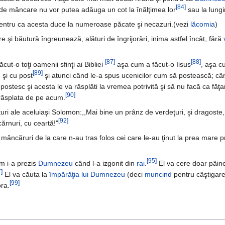
[84]
ji de mâncare nu vor putea adăuga un cot la înălţimea lor
sau la lungim
 pentru ca acesta duce la numeroase păcate şi necazuri.(vezi
lăcomia
)
şi băutură îngreunează, alături de îngrijorări, inima astfel încât, fără
[87]
[88]
ut-o toţi oamenii sfinţi ai Bibliei
aşa cum a făcut-o Iisus
, aşa c
[89]
e
şi cu post
şi atunci când le-a spus ucenicilor cum să postească; câ
stesc şi acesta le va răsplăti la vremea potrivită şi să nu facă ca făţar
[90]
 răsplata de pe acum.
aturi ale aceluiaşi Solomon:,,Mai bine un prânz de verdeţuri, şi dragoste,
[92]
ărnuri, cu ceartă!"
n mâncăruri de la care n-au tras folos cei care le-au ţinut la prea mare p
[95]
um i-a prezis
Dumnezeu
când l-a izgonit din
rai
.
El va cere doar pâine
]
El va căuta la
împărăţia lui Dumnezeu
(deci
muncind
pentru câştigare
[99]
ra.