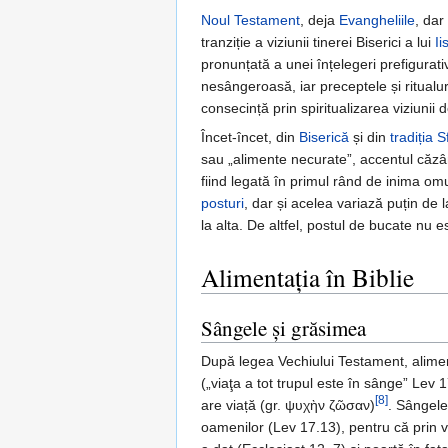
Noul Testament
, deja
Evangheliile
, dar
tranziție a viziunii tinerei Biserici a lui
Ii
pronunțată a unei înțelegeri prefigurat
nesângeroasă, iar preceptele și ritualur
consecință prin spiritualizarea viziunii 
Încet-încet, din
Biserică
și din
tradiția
Sf
sau „alimente necurate”, accentul căz
fiind legată în primul rând de inima omu
posturi
, dar și acelea variază puțin de la
la alta. De altfel, postul de bucate nu e
Alimentația în Biblie
Sângele şi grăsimea
După legea Vechiului Testament, alim
(„viaţa a tot trupul este în sânge” Lev
[8]
are viață (gr. ψυχὴν ζῶσαν)
. Sângele 
oamenilor (Lev 17.13), pentru că prin v