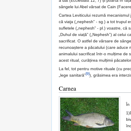
a dat (Ecclesiast 12, 7) și poartă în f
sângele lui Abel vărsat de Cain (Facere
Cartea Leviticului rezumă mecanismul jer
că viaţa („nephesh” - sg.) a tot trupul e
sufletele („nephesh” - pl.) voastre, că 
„Duhul de viață” („Nephesh”) al celui ca
sacrificat. O astfel de vărsare de sânge 
recunoaștere a păcatului (care aduce mo
animalului sacrificat într-o mulțime de s
acest ritual, curățirea mulțimii păcatelor
La fel, tot pentru motive rituale (cu pre
[9]
„lege sanitară”
), grăsimea era interz
Carnea
În
1)
bi
în