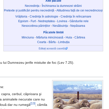
Alte păcate
Necredința
-
Închinarea la dumnezei străini
Pretexte și justificări pentru necredință
-
Atitudinea față de cei necredincioși
Vrăjitoria
-
Credința în astrologie
-
Credința în reîncarnare
Egoism
-
Furt
-
Nedreptatea
-
Lovirea
-
Gândurile rele
Nesocotirea părinților
-
Nesăbuința
-
Nepăsarea
Păcatele limbii
Minciuna
-
Mărturia mincinoasă
-
Hula
-
Cârtirea
Cearta
-
Bârfa
-
Limbuția
Editați această casetă
u lui Dumnezeu jertfe mistuite de foc (Lev 7.25).
me:
 capra, cerbul, căprioara şi
a animalele necurate care nu
[13]
n două dar nu rumegă
, cămila