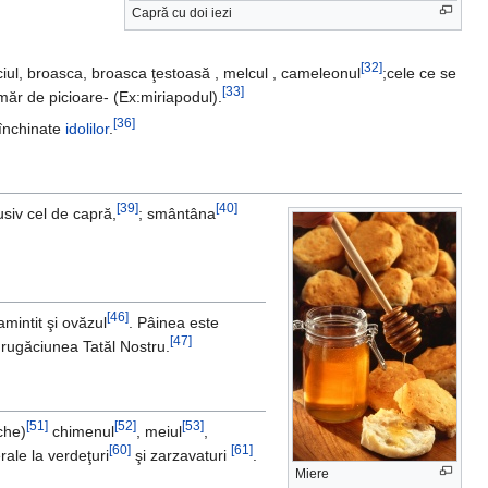
Capră cu doi iezi
[32]
ciul, broasca, broasca ţestoasă , melcul , cameleonul
;cele ce se
[33]
ăr de picioare- (Ex:miriapodul).
[36]
închinate
idolilor
.
[39]
[40]
lusiv cel de capră,
; smântâna
[46]
mintit şi ovăzul
. Pâinea este
[47]
 rugăciunea Tatăl Nostru.
[51]
[52]
[53]
che)
chimenul
, meiul
,
[60]
[61]
rale la verdeţuri
şi zarzavaturi
.
Miere