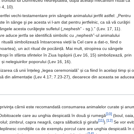
ața tronului lui Dumnezeu nedreptatea, după același mecanism ritual ca
 4, 10).
tfei vechi-testamentare prin sângele animalului jertfit astfel: „Pentru
ste în sânge şi pe acesta vi l-am dat pentru jertfelnic, ca să vă curăţiri
sângele acesta curăţeşte sufletul („nephesh” - sg.).” (Lev. 17, 11).
re aduce jertfa se identifică simbolic cu „nephesh”-ul animalului
rituală simbolizează întoarcerea vieții la Cel care a dat-o, fiind o
artea), un act ritual de pocăință. Mai mult, stropirea cu sângele
tropi în sfânta sfintelor în Ziua Ispășirii (Lev 16, 15) simbolizează, prin
 și nelegiuirilor poporului (Lev 16, 16).
cizarea că unii înțeleg „legea ceremonială” și ca fiind în același timp și o
isă din alimentație (Lev 4.17; 7.23-27), deoarece din aceasta se aducea
 privinţa cărnii este recomandată consumarea animalelor curate şi anu
[10]
Dobitoacele care au unghia despicată în două şi rumegă
(boul, oaia,
[11]
[12]
volul; zimbrul, capra neagră, capra sălbatică şi girafa
).
Se vor evit
deplinesc condiţiile ca de exemplu porcul care are unghia despicată î
[14]