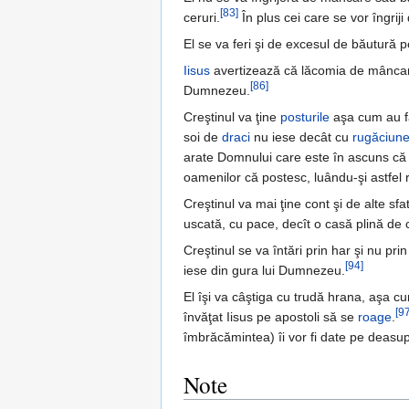
[83]
ceruri.
În plus cei care se vor îngri
El se va feri şi de excesul de băutură
Iisus
avertizează că lăcomia de mâncare 
[86]
Dumnezeu.
Creştinul va ţine
posturile
aşa cum au făc
soi de
draci
nu iese decât cu
rugăciun
arate Domnului care este în ascuns că po
oamenilor că postesc, luându-şi astfel
Creştinul va mai ţine cont şi de alte sf
uscată, cu pace, decît o casă plină de c
Creştinul se va întări prin har şi nu pri
[94]
iese din gura lui Dumnezeu.
El îşi va câştiga cu trudă hrana, aşa c
[97
învăţat Iisus pe apostoli să se
roage
.
îmbrăcămintea) îi vor fi date pe deasup
Note