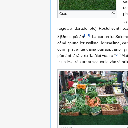
ca
de
pis
Crap
2) 
roşioară, dorado, etc). Restul sunt necu
[19]
3)Unele păsări
. La curtea lui Solo
când spune:Ierusalime, Ierusalime, care 
cum îşi strânge găina puii supt aripi, şi 
[23]
pământ fără voia Tatălui vostru."
Mai
Iisus le-a răsturnat scaunele vânzători