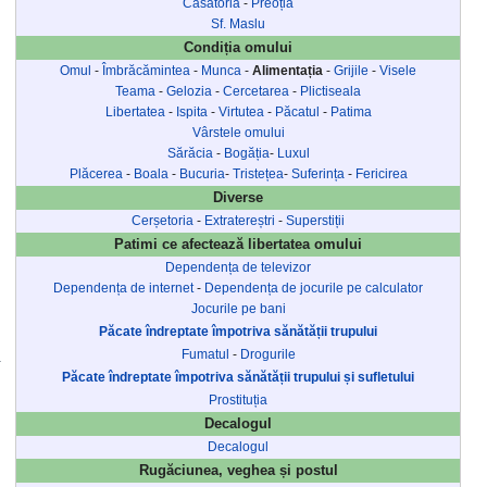
Căsătoria
-
Preoția
Sf. Maslu
Condiția omului
Omul
-
Îmbrăcămintea
-
Munca
-
Alimentația
-
Grijile
-
Visele
Teama
-
Gelozia
-
Cercetarea
-
Plictiseala
Libertatea
-
Ispita
-
Virtutea
-
Păcatul
-
Patima
Vârstele omului
Sărăcia
-
Bogăția
-
Luxul
Plăcerea
-
Boala
-
Bucuria
-
Tristețea
-
Suferința
-
Fericirea
Diverse
Cerșetoria
-
Extratereștri
-
Superstiții
Patimi ce afectează libertatea omului
Dependența de televizor
Dependența de internet
-
Dependența de jocurile pe calculator
Jocurile pe bani
Păcate îndreptate împotriva sănătății trupului
Fumatul
-
Drogurile
Păcate îndreptate împotriva sănătății trupului și sufletului
Prostituția
Decalogul
Decalogul
Rugăciunea, veghea și postul