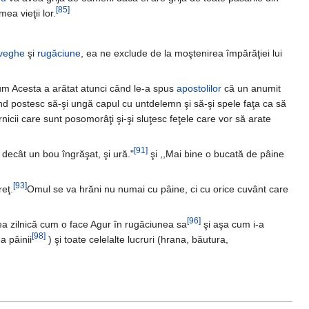
[85]
ea vieţii lor.
veghe
şi
rugăciune
, ea ne exclude de la moştenirea împărăţiei lui
um Acesta a arătat atunci când le-a spus
apostolilor
că un anumit
nd postesc să-şi ungă capul cu untdelemn şi să-şi spele faţa ca să
nicii care sunt posomorâţi şi-şi sluţesc feţele care vor să arate
[91]
 decât un bou îngrăşat, şi ură."
şi ,,Mai bine o bucată de pâine
[93]
reţ.
Omul se va hrăni nu numai cu pâine, ci cu orice cuvânt care
[96]
a zilnică cum o face Agur în rugăciunea sa
şi aşa cum i-a
[98]
a pâinii
) şi toate celelalte lucruri (hrana, băutura,