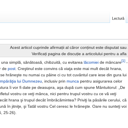
Lectură
Acest articol cuprinde afirmații al căror conținut este disputat sau 
Verificați pagina de discuție a articolului pentru a afl
[1]
e una simplă, sănătoasă, chibzuită, cu evitarea
lăcomiei
de mâncare
-
or de
post
. Creştinul este convins că viaţa este mai mult decât hrana,
 se hrăneşte nu numai cu pâine ci cu tot cuvântul care iese din gura lui
împărăţia lui Dumnezeu
, inclusiv prin
munca
pentru asigurarea celor
ăutura îi vor fi date pe deasupra, aşa după cum spune Mântuitorul: „De
fletul vostru ce veţi mânca, nici pentru trupul vostru cu ce vă veţi
cât hrana şi trupul decât îmbrăcămintea? Priviţi la păsările cerului, că
ă în jitniţe, şi Tatăl vostru Cel ceresc le hrăneşte. Oare nu sunteţi voi
6, 25-26).