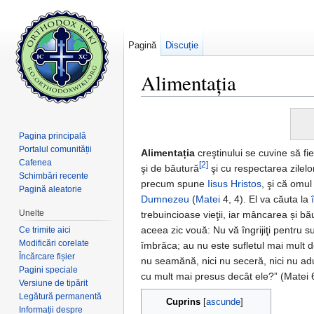
Pagină
Discuție
Alimentația
Salt la:
navigare
,
căutare
Pagina principală
Portalul comunității
Alimentația
creştinului se cuvine să fi
Cafenea
[2]
şi de băutură
şi cu respectarea zilel
Schimbări recente
precum spune
Iisus Hristos
, şi că omul
Pagină aleatorie
Dumnezeu
(
Matei
4, 4). El va căuta la
Unelte
trebuincioase vieţii, iar mâncarea și b
aceea zic vouă: Nu vă îngrijiţi pentru su
Ce trimite aici
Modificări corelate
îmbrăca; au nu este sufletul mai mult de
Încărcare fișier
nu seamănă, nici nu seceră, nici nu adun
Pagini speciale
cu mult mai presus decât ele?” (Matei 
Versiune de tipărit
Legătură permanentă
Cuprins
[
ascunde
]
Informații despre