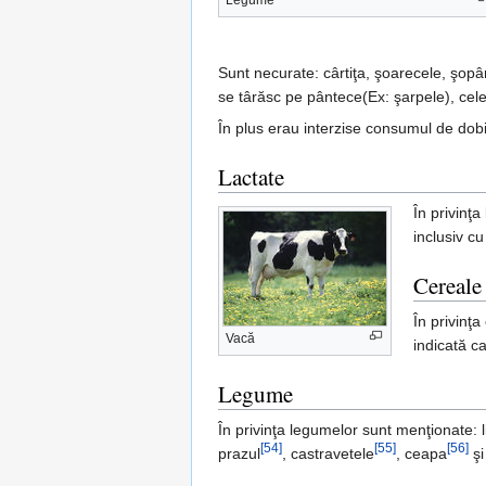
Legume
Sunt necurate: cârtiţa, şoarecele, şopâr
se târăsc pe pântece(Ex: şarpele), cel
În plus erau interzise consumul de do
Lactate
În privinţ
inclusiv c
Cereale
În privinţ
Vacă
indicată c
Legume
În privinţa legumelor sunt menţionate: l
[54]
[55]
[56]
prazul
, castravetele
, ceapa
şi