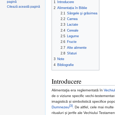
pagină
1
Introducere
Citează această pagină
2
Alimentația în Biblie
2.1
Sângele şi grăsimea
2.2
Carnea
2.3
Lactate
2.4
Cereale
2.5
Legume
2.6
Fructe
2.7
Alte alimente
2.8
Sfaturi
3
Note
4
Bibliografie
Introducere
Alimentaţia era reglementată în
Vechiu
de o viziune specific vechi-testementar
imagistică și simbolistică specifice pop
[3]
Dumnezeu
. De altfel, cele mai mult
ritualuri și jertfe ale Vechiului Testamen