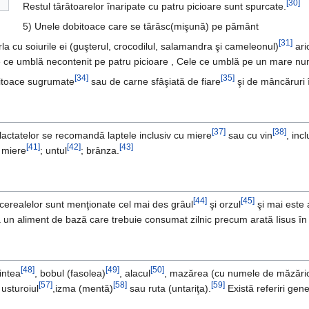
[30]
Restul târâtoarelor înaripate cu patru picioare sunt spurcate.
5) Unele dobitoace care se târăsc(mişună) pe pământ
[31]
la cu soiurile ei (guşterul, crocodilul, salamandra şi cameleonul)
ari
e ce umblă necontenit pe patru picioare , Cele ce umblă pe un mare num
[34]
[35]
bitoace sugrumate
sau de carne sfâşiată de fiare
şi de mâncăruri 
[37]
[38]
a lactatelor se recomandă laptele inclusiv cu miere
sau cu vin
, inc
[41]
[42]
[43]
u miere
; untul
; brânza.
[44]
[45]
a cerealelor sunt menţionate cel mai des grâul
şi orzul
şi mai este a
a un aliment de bază care trebuie consumat zilnic precum arată Iisus în
[48]
[49]
[50]
intea
, bobul (fasolea)
, alacul
, mazărea (cu numele de măzări
[57]
[58]
[59]
 usturoiul
,izma (mentă)
sau ruta (untariţa).
Există referiri gene