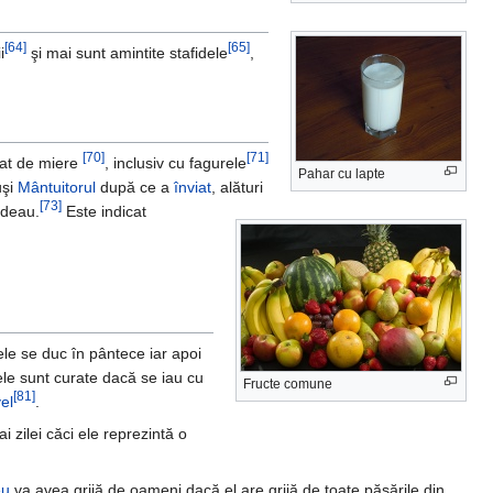
[64]
[65]
i
şi mai sunt amintite stafidele
,
[70]
[71]
at de miere
, inclusiv cu fagurele
Pahar cu lapte
uşi
Mântuitorul
după ce a
înviat
, alături
[73]
edeau.
Este indicat
ele se duc în pântece iar apoi
le sunt curate dacă se iau cu
Fructe comune
[81]
el
.
 zilei căci ele reprezintă o
eu
va avea grijă de oameni dacă el are grijă de toate păsările din