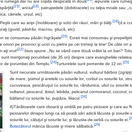
re rumegă dar nu are copita despicată în două
, iepurele care rume
[15]
[16]
spărţită
, ariciul
, patrupedele (dobitoacele) cu talpa moale sau ,,c
ica, câinele, ursul, etc)
[18]
Peştii care au aripi (înotătoare) şi solzi din râuri, mări şi bălţi.
(d.e cr
raţi (guvid, păstrăv, macrou, ştiucă, etc)
[20]
mon se consumau păsări îngrăşate
. Evreii mai consumau şi prepeliţel
omori pe prooroci şi ucizi cu pietre pe cei trimeşi la tine! De câte ori a
[22]
n-aţi vrut!
.Iisus spune:,,Nu se vând oare două vrăbii la un ban? Totu
 sunt menţionaţi porumbeii (de 35 ori) despre care evangheliile relate
[24]
[25]
lor de porumbei din Templu.
Turturelele sunt pomenite de 12 ori.
Sunt necurate următoarele păsări vulturul, vulturul bărbos (zgripţor
de mare, şoimul şi eretele cu soiurile lor, corbul cu soiurile lui, stru
cucuveaua, pescăruşul cu soiurile lui, rândunica, uliul cu soiurile l
vultanul, pescarul, ibisul, lebăda, pelicanul cormoranul, cocorul, c
[26]
bâtlanul cu soiurile lui, pupăza, liliacul.
4)Târâtoarele care zboară şi umblă pe patru picioare şi care au fl
picioarelor dinapoi lungi ca să poată sări adică lăcusta şi soiurile e
[2
soiurile lui, căluţul şi soiurile lui, şi lăcusta-de-iarbă cu soiurile ei.
[29]
Botezătorul
mânca lăcuste şi miere sălbatică.