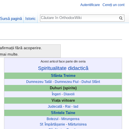
Autentificare
Cereți un cont
Căutare
Sursă pagină
Istoric
afirmații fără acoperire.
a mai multe
.
Acest articol face parte din seria
Spiritualitate didactică
Sfânta Treime
Dumnezeu Tatăl
-
Dumnezeu Fiul
-
Duhul Sfânt
Duhuri (spirite)
Îngeri
-
Diavoli
Viața viitoare
Judecată
-
Rai
-
Iad
Sfintele Taine
Botezul
-
Mirungerea
Sf. Împărtășanie
-
Mărturisirea