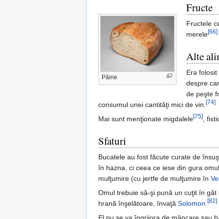
Fructe
Fructele c
[66]
merele
Alte al
Era folosit
Pâine
despre ca
de peşte f
[74]
consumul unei cantităţi mici de vin.
[75]
Mai sunt menţionate migdalele
, fisti
Sfaturi
Bucatele au fost făcute curate de însu
în hazna, ci ceea ce iese din gura omu
mulţumire (cu jertfe de mulţumire în
Ve
Omul trebuie să-şi pună un cuţit în gât
[82]
hrană înşelătoare, învaţă
Solomon
.
El nu se va îngrijora de mâncare sau b