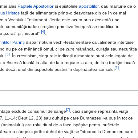
 mai ales
Faptele Apostolilor
și epistolele
apostolilor
, dau mărturie de o
sus Hristos
față de alimentație printr-o dezvoltare din ce în ce mai
ive a Vechiului Testament. Jertfa este acum prin excelență una
ile comunității iudeo-creștine primitive încep să se modifice în
[4]
de „curat” și „necurat”
.
inților Părinți
dispar noțiuni vechi-testamentare ca „alimente interzise”
ând nu pe
ce
mănâncă omul, ci pe
cum
mănâncă, curăția sau necurăția
[5]
lui
. În creștinism, singurele indicații alimentare sunt cele legate de
 o Biserică locală la alta, de la o regiune la alta, de la o tradiție locală
[6]
ste decât unul din aspectele postirii în deplinătatea sensului
.
[7]
entația exclude consumul de sânge
, căci sângele reprezintă viaţa
 17, 11-14; Deut 12, 23) sau duhul pe care Dumnezeu l-a pus în tot ce
(animalului) are rolul ritual de a face ispăşire pentru sufletele
ărsarea sângelui jertfei duhul de viață se întoarce la Dumnezeu care l-