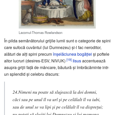
Lacomul-Thomas Rowlandson
În pilda semănătorului grijile lumii sunt o categorie de spini
care sufocă cuvântul (lui Dumnezeu) şi-l fac neroditor,
alături de alţi spini precum
înşelăciunea bogăţiei
şi poftele
[19]
altor lucruri (desires-ESV, NIVUK)
Iisus
accentuează
asupra grijii faţă de mâncare, băutură şi îmbrăcăminte intr-
un splendid şi celebru discurs:
24.Nimeni nu poate să slujească la doi domni,
căci sau pe unul îl va urî şi pe celălalt îl va iubi,
sau de unul se va lipi şi pe celălalt îl va dispreţui;
nu puteţi să slujiţi lui Dumnezeu şi lui mamona.