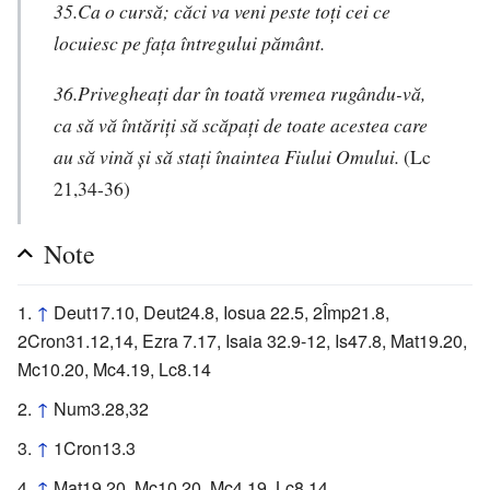
35.Ca o cursă; căci va veni peste toţi cei ce
locuiesc pe faţa întregului pământ.
36.Privegheaţi dar în toată vremea rugându-vă,
ca să vă întăriţi să scăpaţi de toate acestea care
au să vină şi să staţi înaintea Fiului Omului.
(Lc
21,34-36)
Note
↑
Deut17.10, Deut24.8, Iosua 22.5, 2Împ21.8,
2Cron31.12,14, Ezra 7.17, Isaia 32.9-12, Is47.8, Mat19.20,
Mc10.20, Mc4.19, Lc8.14
↑
Num3.28,32
↑
1Cron13.3
↑
Mat19.20, Mc10.20, Mc4.19, Lc8.14