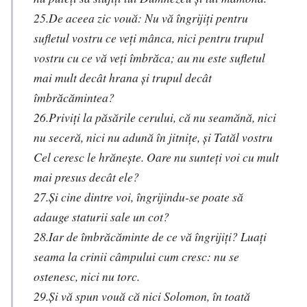
25.De aceea zic vouă: Nu vă îngrijiţi pentru
sufletul vostru ce veţi mânca, nici pentru trupul
vostru cu ce vă veţi îmbrăca; au nu este sufletul
mai mult decât hrana şi trupul decât
îmbrăcămintea?
26.Priviţi la păsările cerului, că nu seamănă, nici
nu seceră, nici nu adună în jitniţe, şi Tatăl vostru
Cel ceresc le hrăneşte. Oare nu sunteţi voi cu mult
mai presus decât ele?
27.Şi cine dintre voi, îngrijindu-se poate să
adauge staturii sale un cot?
28.Iar de îmbrăcăminte de ce vă îngrijiţi? Luaţi
seama la crinii câmpului cum cresc: nu se
ostenesc, nici nu torc.
29.Şi vă spun vouă că nici Solomon, în toată