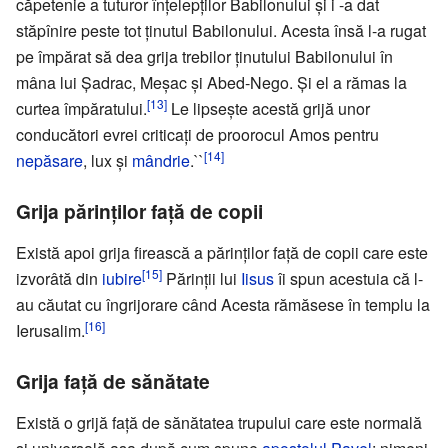
căpetenie a tuturor înţelepţilor Babilonului şi i -a dat
stăpînire peste tot ţinutul Babilonului. Acesta însă l-a rugat
pe împărat să dea grija trebilor ţinutului Babilonului în
mâna lui Şadrac, Meşac şi Abed-Nego. Şi el a rămas la
[13]
curtea împăratului.
Le lipseşte acestă grijă unor
conducători evrei criticaţi de proorocul Amos pentru
[14]
nepăsare
, lux şi
mândrie
.``
Grija părinţilor faţă de copii
Există apoi grija firească a părinţilor faţă de copii care este
[15]
izvorâtă din
iubire
Părinţii lui
Iisus
îi spun acestuia că l-
au căutat cu îngrijorare când Acesta rămăsese în templu la
[16]
Ierusalim.
Grija faţă de sănătate
Există o grijă faţă de sănătatea trupului care este normală