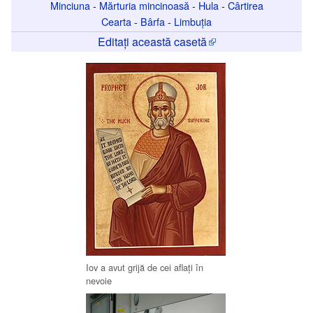
Minciuna
-
Mărturia mincinoasă
-
Hula
-
Cârtirea
Cearta
-
Bârfa
-
Limbuția
Editați această casetă
Iov a avut grijă de cei aflaţi în
nevoie