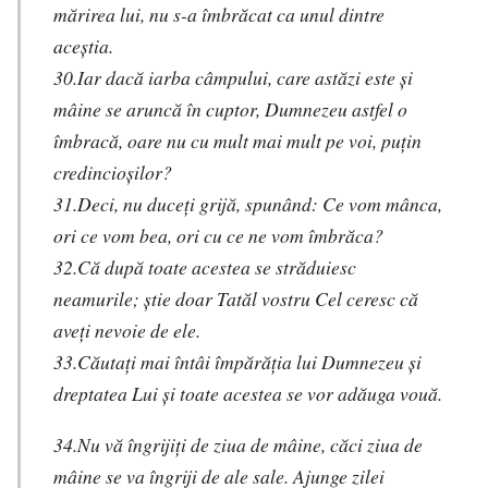
mărirea lui, nu s-a îmbrăcat ca unul dintre
aceştia.
30.Iar dacă iarba câmpului, care astăzi este şi
mâine se aruncă în cuptor, Dumnezeu astfel o
îmbracă, oare nu cu mult mai mult pe voi, puţin
credincioşilor?
31.Deci, nu duceţi grijă, spunând: Ce vom mânca,
ori ce vom bea, ori cu ce ne vom îmbrăca?
32.Că după toate acestea se străduiesc
neamurile; ştie doar Tatăl vostru Cel ceresc că
aveţi nevoie de ele.
33.Căutaţi mai întâi împărăţia lui Dumnezeu şi
dreptatea Lui şi toate acestea se vor adăuga vouă.
34.Nu vă îngrijiţi de ziua de mâine, căci ziua de
mâine se va îngriji de ale sale. Ajunge zilei