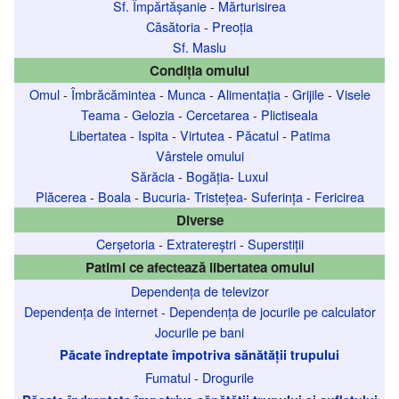
Sf. Împărtășanie
-
Mărturisirea
Căsătoria
-
Preoția
Sf. Maslu
Condiția omului
Omul
-
Îmbrăcămintea
-
Munca
-
Alimentația
-
Grijile
-
Visele
Teama
-
Gelozia
-
Cercetarea
-
Plictiseala
Libertatea
-
Ispita
-
Virtutea
-
Păcatul
-
Patima
Vârstele omului
Sărăcia
-
Bogăția
-
Luxul
Plăcerea
-
Boala
-
Bucuria
-
Tristețea
-
Suferința
-
Fericirea
Diverse
Cerșetoria
-
Extratereștri
-
Superstiții
Patimi ce afectează libertatea omului
Dependența de televizor
Dependența de internet
-
Dependența de jocurile pe calculator
Jocurile pe bani
Păcate îndreptate împotriva sănătății trupului
Fumatul
-
Drogurile