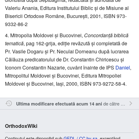
Valeriu Anania, Editura Institutului Biblic şi de Misiune al
Bisericii Ortodoxe Române, Bucureşti, 2001, ISBN 973-
9332-86-2
Mitropolia Moldovei şi Bucovinei,
Concordanţă biblică
tematică
, pag 162-grija, ediţie revăzută şi completată de
Pr. Vasile Dogaru şi Pr. Neculai Dorneanu după lucrarea
Călăuza predicatorului de Dr. Constantin Chiricescu şi
Iconom Constantin Nazarie, cuvânt înainte de IPS
Daniel
,
Mitropolitul Moldovei şi Bucovinei, Editura Mitropoliei
Moldovei şi Bucovinei, Iaşi, 2000, ISBN 973-9272-58-4.
de către
Vladimir-
Ultima modificare efectuată acum 14 ani
OrthodoxWiki
Conținutul este disponibil sub
GFDL / CC by-sa
, exceptând