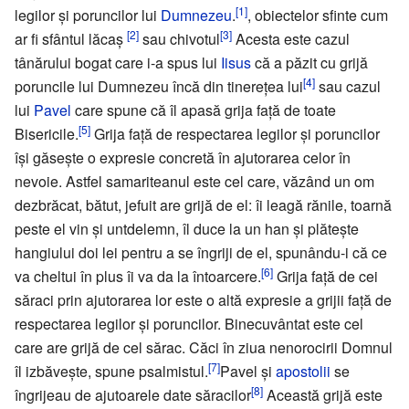
[1]
legilor şi poruncilor lui
Dumnezeu
.
, obiectelor sfinte cum
[2]
[3]
ar fi sfântul lăcaş
sau chivotul
Acesta este cazul
tânărului bogat care i-a spus lui
Iisus
că a păzit cu grijă
[4]
poruncile lui Dumnezeu încă din tinereţea lui
sau cazul
lui
Pavel
care spune că îl apasă grija faţă de toate
[5]
Bisericile.
Grija faţă de respectarea legilor şi poruncilor
îşi găseşte o expresie concretă în ajutorarea celor în
nevoie. Astfel samariteanul este cel care, văzând un om
dezbrăcat, bătut, jefuit are grijă de el: îi leagă rănile, toarnă
peste el vin şi untdelemn, îl duce la un han şi plăteşte
hangiului doi lei pentru a se îngriji de el, spunându-i că ce
[6]
va cheltui în plus îi va da la întoarcere.
Grija faţă de cei
săraci prin ajutorarea lor este o altă expresie a grijii faţă de
respectarea legilor şi poruncilor. Binecuvântat este cel
care are grijă de cel sărac. Căci în ziua nenorocirii Domnul
[7]
îl izbăveşte, spune psalmistul.
Pavel şi
apostolii
se
[8]
îngrijeau de ajutoarele date săracilor
Această grijă este