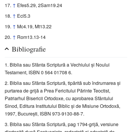
↑
Efes5.29, 2Sam19.24
↑
Ecl5.3
↑
Mc4.19, Mt13.22
↑
Rom13.13-14
Bibliografie
Biblia sau Sfânta Scriptură a Vechiului şi Noului
Testament, ISBN 0 564 01708 6.
Biblia sau Sfânta Scriptură, tipărită sub îndrumarea şi
purtarea de grijă a Prea Fericitului Părinte Teoctist,
Patriarhul Bisericii Ortodoxe, cu aprobarea Sfântului
Sinod, Editura Institutului Biblic şi de Misiune Ortodoxă,
1997, Bucureşti, ISBN 973-9130-88-7.
Biblia sau Sfânta Scriptură, pag 1794-grijă, versiune
diortosită după Septuaginta, redactată şi adnotată de