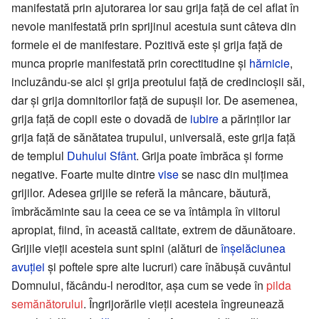
manifestată prin ajutorarea lor sau grija faţă de cel aflat în
nevoie manifestată prin sprijinul acestuia sunt câteva din
formele ei de manifestare. Pozitivă este şi grija faţă de
munca proprie manifestată prin corectitudine şi
hărnicie
,
incluzându-se aici şi grija preotului faţă de credincioşii săi,
dar şi grija domnitorilor faţă de supuşii lor. De asemenea,
grija faţă de copii este o dovadă de
iubire
a părinţilor iar
grija faţă de sănătatea trupului, universală, este grija faţă
de templul
Duhului Sfânt
. Grija poate îmbrăca şi forme
negative. Foarte multe dintre
vise
se nasc din mulţimea
grijilor. Adesea grijile se referă la mâncare, băutură,
îmbrăcăminte sau la ceea ce se va întâmpla în viitorul
apropiat, fiind, în această calitate, extrem de dăunătoare.
Grijile vieţii acesteia sunt spini (alături de
înşelăciunea
avuţiei
şi poftele spre alte lucruri) care înăbuşă cuvântul
Domnului, făcându-l neroditor, aşa cum se vede în
pilda
semănătorului
. Îngrijorările vieţii acesteia îngreunează