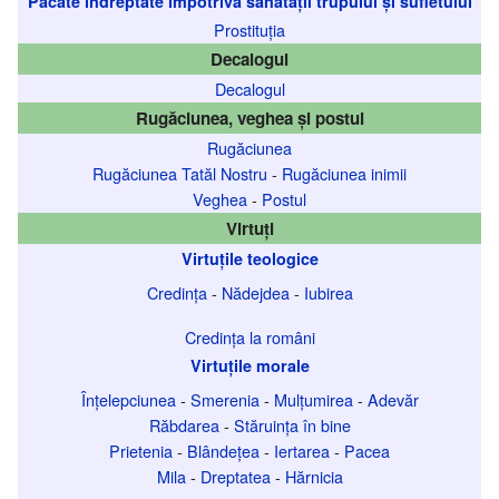
Păcate îndreptate împotriva sănătății trupului și sufletului
Prostituția
Decalogul
Decalogul
Rugăciunea, veghea și postul
Rugăciunea
Rugăciunea Tatăl Nostru
-
Rugăciunea inimii
Veghea
-
Postul
Virtuți
Virtuțile teologice
Credința
-
Nădejdea
-
Iubirea
Credința la români
Virtuțile morale
Înțelepciunea
-
Smerenia
-
Mulțumirea
-
Adevăr
Răbdarea
-
Stăruința în bine
Prietenia
-
Blândețea
-
Iertarea
-
Pacea
Mila
-
Dreptatea
-
Hărnicia