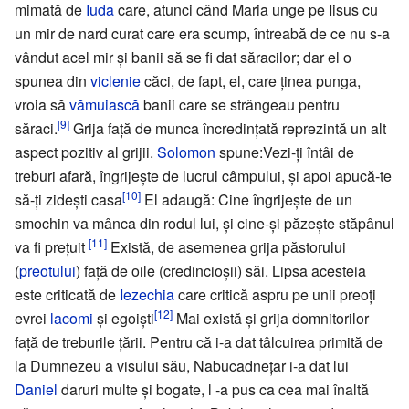
mimată de
Iuda
care, atunci când Maria unge pe Iisus cu
un mir de nard curat care era scump, întreabă de ce nu s-a
vândut acel mir şi banii să se fi dat săracilor; dar el o
spunea din
viclenie
căci, de fapt, el, care ţinea punga,
vroia să
vămuiască
banii care se strângeau pentru
[9]
săraci.
Grija faţă de munca încredinţată reprezintă un alt
aspect pozitiv al grijii.
Solomon
spune:Vezi-ţi întâi de
treburi afară, îngrijeşte de lucrul câmpului, şi apoi apucă-te
[10]
să-ţi zideşti casa
El adaugă: Cine îngrijeşte de un
smochin va mânca din rodul lui, şi cine-şi păzeşte stăpânul
[11]
va fi preţuit
Există, de asemenea grija păstorului
(
preotului
) faţă de oile (credincioşii) săi. Lipsa acesteia
este criticată de
Iezechia
care critică aspru pe unii preoţi
[12]
evrei
lacomi
şi egoişti
Mai există şi grija domnitorilor
faţă de treburile ţării. Pentru că i-a dat tâlcuirea primită de
la Dumnezeu a visului său, Nabucadneţar i-a dat lui
Daniel
daruri multe şi bogate, l -a pus ca cea mai înaltă