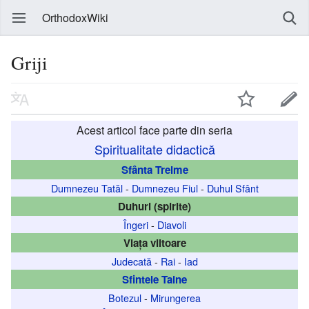
OrthodoxWiki
Griji
Acest articol face parte din seria
Spiritualitate didactică
Sfânta Treime
Dumnezeu Tatăl
-
Dumnezeu Fiul
-
Duhul Sfânt
Duhuri (spirite)
Îngeri
-
Diavoli
Viața viitoare
Judecată
-
Rai
-
Iad
Sfintele Taine
Botezul
-
Mirungerea