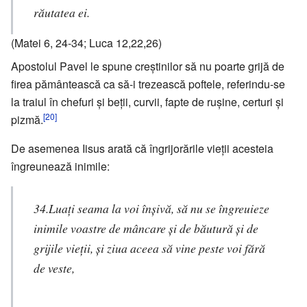
răutatea ei.
(Matei 6, 24-34; Luca 12,22,26)
Apostolul Pavel le spune creştinilor să nu poarte grijă de
firea pământească ca să-i trezească poftele, referindu-se
la traiul în chefuri şi beţii, curvii, fapte de ruşine, certuri şi
[20]
pizmă.
De asemenea Iisus arată că îngrijorările vieţii acesteia
îngreunează inimile:
34.Luaţi seama la voi înşivă, să nu se îngreuieze
inimile voastre de mâncare şi de băutură şi de
grijile vieţii, şi ziua aceea să vine peste voi fără
de veste,