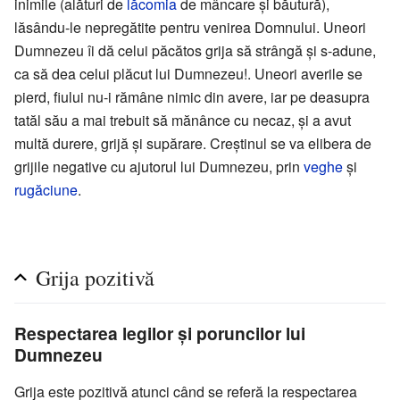
inimile (alături de
lăcomia
de mâncare şi băutură),
lăsându-le nepregătite pentru venirea Domnului. Uneori
Dumnezeu îi dă celui păcătos grija să strângă şi s-adune,
ca să dea celui plăcut lui Dumnezeu!. Uneori averile se
pierd, fiului nu-i rămâne nimic din avere, iar pe deasupra
tatăl său a mai trebuit să mănânce cu necaz, şi a avut
multă durere, grijă şi supărare. Creştinul se va elibera de
grijile negative cu ajutorul lui Dumnezeu, prin
veghe
şi
rugăciune
.
Grija pozitivă
Respectarea legilor şi poruncilor lui
Dumnezeu
Grija este pozitivă atunci când se referă la respectarea