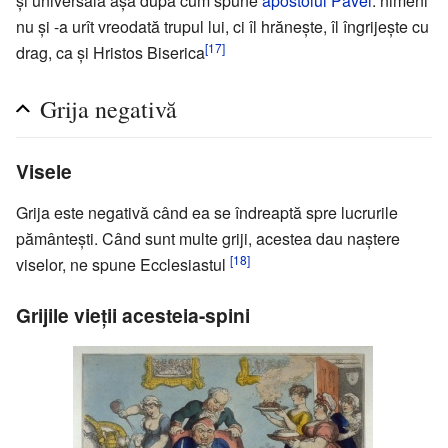
şi universală aşa după cum spune
apostolul Pavel
: nimeni
nu şi -a urît vreodată trupul lui, ci îl hrăneşte, îl îngrijeşte cu
[17]
drag, ca şi Hristos Biserica
Grija negativă
Visele
Grija este negativă când ea se îndreaptă spre lucrurile
pământeşti. Când sunt multe griji, acestea dau naştere
[18]
viselor, ne spune Ecclesiastul
Grijile vieţii acesteia-spini