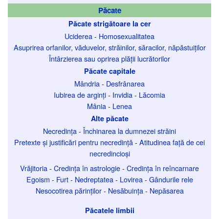
Păcate
Păcate strigătoare la cer
Uciderea
-
Homosexualitatea
Asuprirea orfanilor, văduvelor, străinilor, săracilor, năpăstuiților
Întârzierea sau oprirea plății lucrătorilor
Păcate capitale
Mândria
-
Desfrânarea
Iubirea de arginți
-
Invidia
-
Lăcomia
Mânia
-
Lenea
Alte păcate
Necredința
-
Închinarea la dumnezei străini
Pretexte și justificări pentru necredință
-
Atitudinea față de cei
necredincioși
Vrăjitoria
-
Credința în astrologie
-
Credința în reîncarnare
Egoism
-
Furt
-
Nedreptatea
-
Lovirea
-
Gândurile rele
Nesocotirea părinților
-
Nesăbuința
-
Nepăsarea
Păcatele limbii