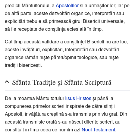
predicii Mântuitorului, a
Apostolilor
și a urmașilor lor; iar pe
de altă parte, aceste dezvoltări organice, interpretări sau
explicitări trebuie să primească girul Bisericii universale,
să fie receptate de conștiința eclesială în timp.
Cât timp această validare a conștiinței Bisericii nu are loc,
aceste învățături, explicitări, interpretări sau dezvoltări
organice rămân niște păreri/opinii teologice, sau niște
tradiții bisericești.
Sfânta Tradiție și Sfânta Scriptură
De la moartea Mântuitorului
Iisus Hristos
și până la
compunerea primelor scrieri inspirate de către sfinții
Apostoli, învățătura creștină s-a transmis prin viu grai. Din
această transmisie orală s-au născut diferite scrieri, au
constituit în timp ceea ce numim azi
Noul Testament
.