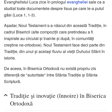
Evanghelistul Luca zice în prologul
evangheliei
sale ca a
studiat toate documentele despre Iisus pe care le-a putut
găsi (Luca 1, 1-3).
Așadar, Noul Testament s-a născut din această Tradiție, în
cadrul Bisericii (alte compoziții care pretindeau a fi
inspirate au circulat și înainte și după, în comunități
creștine ne-ortodoxe). Noul Testament face deci parte din
Tradiție, din unul și același fluviu al vieții Duhului Sfânt în
istorie.
De aceea, în Biserica Ortodoxă nu există propriu-zis
diferență de "autoritate" între Sfânta Tradiție și Sfânta
Scriptură.
Tradiție și inovație (înnoire) în Biserica
Ortodoxă