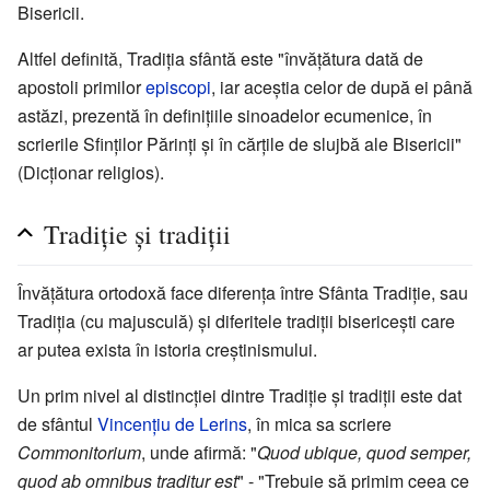
Bisericii.
Altfel definită, Tradiția sfântă este "învățătura dată de
apostoli primilor
episcopi
, iar aceștia celor de după ei până
astăzi, prezentă în definițiile sinoadelor ecumenice, în
scrierile Sfinților Părinți și în cărțile de slujbă ale Bisericii"
(Dicționar religios).
Tradiție și tradiții
Învățătura ortodoxă face diferența între Sfânta Tradiție, sau
Tradiția (cu majusculă) și diferitele tradiții bisericești care
ar putea exista în istoria creștinismului.
Un prim nivel al distincției dintre Tradiție și tradiții este dat
de sfântul
Vincențiu de Lerins
, în mica sa scriere
Commonitorium
, unde afirmă: "
Quod ubique, quod semper,
quod ab omnibus traditur est
" - "Trebuie să primim ceea ce