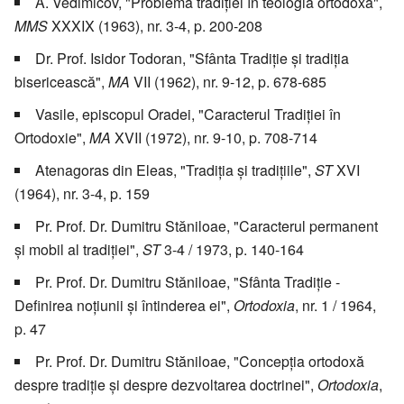
A. Vedimicov, "Problema tradiției în teologia ortodoxă",
MMS
XXXIX (1963), nr. 3-4, p. 200-208
Dr. Prof. Isidor Todoran, "Sfânta Tradiție și tradiția
bisericească",
MA
VII (1962), nr. 9-12, p. 678-685
Vasile, episcopul Oradei, "Caracterul Tradiției în
Ortodoxie",
MA
XVII (1972), nr. 9-10, p. 708-714
Atenagoras din Eleas, "Tradiția și tradițiile",
ST
XVI
(1964), nr. 3-4, p. 159
Pr. Prof. Dr. Dumitru Stăniloae, "Caracterul permanent
și mobil al tradiției",
ST
3-4 / 1973, p. 140-164
Pr. Prof. Dr. Dumitru Stăniloae, "Sfânta Tradiție -
Definirea noțiunii și întinderea ei",
Ortodoxia
, nr. 1 / 1964,
p. 47
Pr. Prof. Dr. Dumitru Stăniloae, "Concepția ortodoxă
despre tradiție și despre dezvoltarea doctrinei",
Ortodoxia
,