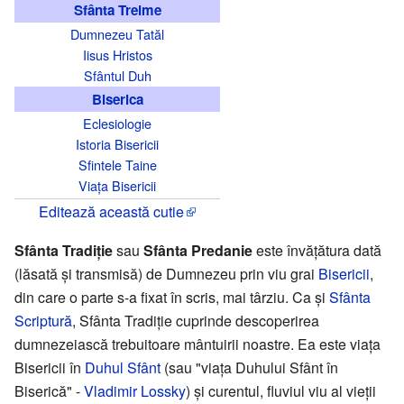
Sfânta Treime
Dumnezeu Tatăl
Iisus Hristos
Sfântul Duh
Biserica
Eclesiologie
Istoria Bisericii
Sfintele Taine
Viața Bisericii
Editează această cutie
Sfânta Tradiție
sau
Sfânta Predanie
este învățătura dată
(lăsată și transmisă) de Dumnezeu prin viu grai
Bisericii
,
din care o parte s-a fixat în scris, mai târziu. Ca și
Sfânta
Scriptură
, Sfânta Tradiție cuprinde descoperirea
dumnezeiască trebuitoare mântuirii noastre. Ea este viața
Bisericii în
Duhul Sfânt
(sau "viața Duhului Sfânt în
Biserică" -
Vladimir Lossky
) și curentul, fluviul viu al vieții