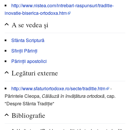
http://www.nistea.com/intrebari-raspunsuri/traditie-
inovatie-biserica-ortodoxa.htm
A se vedea și
Sfânta Scriptură
Sfinții Părinți
Părinții apostolici
Legături externe
http://www.sfaturiortodoxe.ro/secte/traditie.htm
-
Părintele Cleopa,
Călăuză în învățătura ortodoxă
, cap.
"Despre Sfânta Tradiție"
Bibliografie