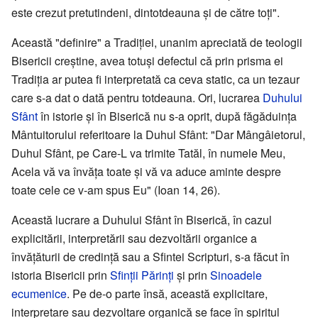
este crezut pretutindeni, dintotdeauna și de către toți".
Această "definire" a Tradiției, unanim apreciată de teologii
Bisericii creștine, avea totuși defectul că prin prisma ei
Tradiția ar putea fi interpretată ca ceva static, ca un tezaur
care s-a dat o dată pentru totdeauna. Ori, lucrarea
Duhului
Sfânt
în istorie și în Biserică nu s-a oprit, după făgăduința
Mântuitorului referitoare la Duhul Sfânt: "Dar Mângâietorul,
Duhul Sfânt, pe Care-L va trimite Tatăl, în numele Meu,
Acela vă va învăța toate și vă va aduce aminte despre
toate cele ce v-am spus Eu" (Ioan 14, 26).
Această lucrare a Duhului Sfânt în Biserică, în cazul
explicitării, interpretării sau dezvoltării organice a
învățăturii de credință sau a Sfintei Scripturi, s-a făcut în
istoria Bisericii prin
Sfinții Părinți
și prin
Sinoadele
ecumenice
. Pe de-o parte însă, această explicitare,
interpretare sau dezvoltare organică se face în spiritul