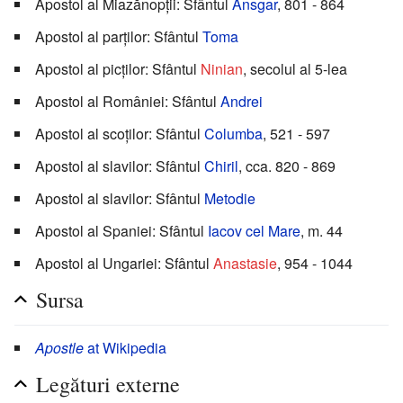
Apostol al Miazănopții: Sfântul
Ansgar
, 801 - 864
Apostol al parților: Sfântul
Toma
Apostol al picților: Sfântul
Ninian
, secolul al 5-lea
Apostol al României: Sfântul
Andrei
Apostol al scoților: Sfântul
Columba
, 521 - 597
Apostol al slavilor: Sfântul
Chiril
, cca. 820 - 869
Apostol al slavilor: Sfântul
Metodie
Apostol al Spaniei: Sfântul
Iacov cel Mare
, m. 44
Apostol al Ungariei: Sfântul
Anastasie
, 954 - 1044
Sursa
Apostle
at Wikipedia
Legături externe