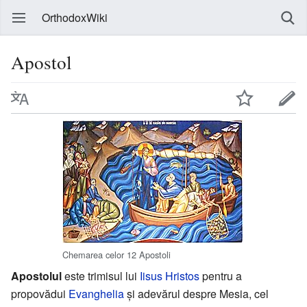
OrthodoxWiki
Apostol
Chemarea celor 12 Apostoli
Apostolul
este trimisul lui
Iisus Hristos
pentru a
propovădui
Evanghelia
și adevărul despre Mesia, cel