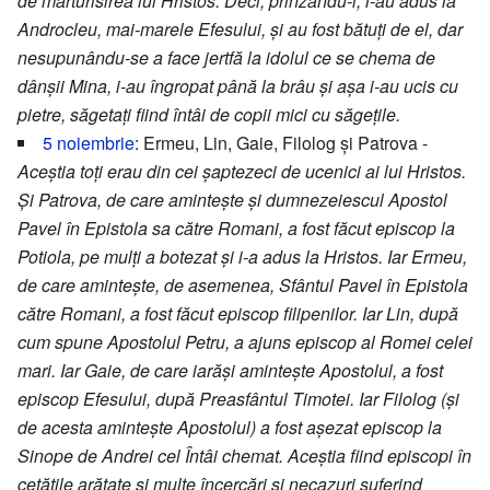
de mărturisirea lui Hristos. Deci, prinzându-i, i-au adus la
Androcleu, mai-marele Efesului, și au fost bătuți de el, dar
nesupunându-se a face jertfă la idolul ce se chema de
dânșii Mina, i-au îngropat până la brâu și așa i-au ucis cu
pietre, săgetați fiind întâi de copii mici cu săgețile.
5 noiembrie
: Ermeu, Lin, Gaie, Filolog și Patrova -
Aceștia toți erau din cei șaptezeci de ucenici ai lui Hristos.
Și Patrova, de care amintește și dumnezeiescul Apostol
Pavel în Epistola sa către Romani, a fost făcut episcop la
Potiola, pe mulți a botezat și i-a adus la Hristos. Iar Ermeu,
de care amintește, de asemenea, Sfântul Pavel în Epistola
către Romani, a fost făcut episcop filipenilor. Iar Lin, după
cum spune Apostolul Petru, a ajuns episcop al Romei celei
mari. Iar Gaie, de care iarăși amintește Apostolul, a fost
episcop Efesului, după Preasfântul Timotei. Iar Filolog (și
de acesta amintește Apostolul) a fost așezat episcop la
Sinope de Andrei cel Întâi chemat. Aceștia fiind episcopi în
cetățile arătate și multe încercări și necazuri suferind