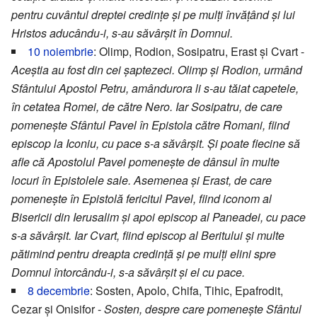
pentru cuvântul dreptei credințe și pe mulți învățând și lui
Hristos aducându-i, s-au săvârșit în Domnul.
10 noiembrie
: Olimp, Rodion, Sosipatru, Erast și Cvart -
Aceștia au fost din cei șaptezeci. Olimp și Rodion, urmând
Sfântului Apostol Petru, amândurora li s-au tăiat capetele,
în cetatea Romei, de către Nero. Iar Sosipatru, de care
pomenește Sfântul Pavel în Epistola către Romani, fiind
episcop la Iconiu, cu pace s-a săvârșit. Și poate fiecine să
afle că Apostolul Pavel pomenește de dânsul în multe
locuri în Epistolele sale. Asemenea și Erast, de care
pomenește în Epistolă fericitul Pavel, fiind iconom al
Bisericii din Ierusalim și apoi episcop al Paneadei, cu pace
s-a săvârșit. Iar Cvart, fiind episcop al Beritului și multe
pătimind pentru dreapta credință și pe mulți elini spre
Domnul întorcându-i, s-a săvârșit și el cu pace.
8 decembrie
: Sosten, Apolo, Chifa, Tihic, Epafrodit,
Cezar și Onisifor -
Sosten, despre care pomenește Sfântul