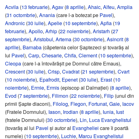
Acvila
(
13 februarie
),
Agav
(
8 aprilie
),
Ahaic
,
Alfeu
,
Amplia
(
31 octombrie
),
Anania
(care l-a botezat pe
Pavel
),
Andronic
(
30 iulie
),
Apelie
(
10 septembrie
),
Apfia
(
19
februarie
),
Apollo
,
Arhip
(
22 noiembrie
),
Aristarh
(
27
septembrie
),
Aristobul
,
Artema
(
30 octombrie
),
Asincrit
(
8
aprilie
),
Barnaba
(căpetenia celor Șaptezeci și tovarăș al
lui
Pavel
),
Carp
,
Chesarie
,
Chifa
,
Clement
(
10 septembrie
),
Cleopa
(care l-a întovărășit pe Domnul către Emaus),
Crescent
(
30 iulie
),
Crisp
,
Cvadrat
(
21 septembrie
),
Cvart
(
10 noiembrie
),
Epafrodit
,
Epenet
(
30 iulie
),
Erast
(
10
noiembrie
),
Ermie
,
Ermis
(episcop al Dalmației) (
8 aprilie
),
Evod
(
7 septembrie
),
Filimon
(
22 noiembrie
),
Filip
(unul din
primii Șapte diaconi),
Filolog
,
Flegon
,
Fortunat
,
Gaie
,
Iacov
(Fratele Domnului),
Iason
,
Irodian
(
8 aprilie
),
Iunia
,
Iust
(fratele Domnului) (
30 octombrie
),
Lin
,
Luca Evanghelistul
(tovarăș al lui
Pavel
și autor al
Evangheliei
care îi poartă
numele) (
10 septembrie
),
Luchie
,
Marcu Evanghelistul