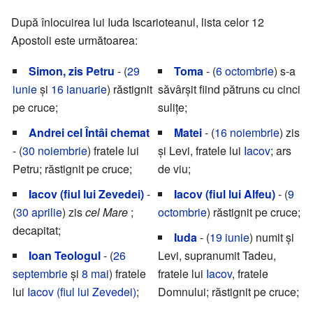
După înlocuirea lui Iuda Iscarioteanul, lista celor 12
Apostoli este următoarea:
Simon, zis Petru
- (
29
Toma
- (
6 octombrie
) s-a
iunie
și
16 ianuarie
) răstignit
săvârșit fiind pătruns cu cinci
pe cruce;
sulițe;
Andrei cel Întâi chemat
Matei
- (
16 noiembrie
) zis
- (
30 noiembrie
) fratele lui
și Levi, fratele lui
Iacov
; ars
Petru; răstignit pe cruce;
de viu;
Iacov (fiul lui Zevedei)
-
Iacov (fiul lui Alfeu)
- (
9
(
30 aprilie
) zis
cel Mare
;
octombrie
) răstignit pe cruce;
decapitat;
Iuda
- (
19 iunie
) numit și
Ioan Teologul
- (
26
Levi, supranumit Tadeu,
septembrie
și
8 mai
) fratele
fratele lui
Iacov
, fratele
lui
Iacov (fiul lui Zevedei)
;
Domnului; răstignit pe cruce;