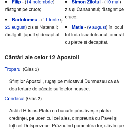
Filip
- (
14 noiembrie
)
Simon Zilotul
- (
10 mai
)
răstignit pe cruce;
zis și Canaanitul; răstignit pe
cruce;
Bartolomeu
- (
11 iunie
și
25 august
) zis și Natanail;
Matia
- (
9 august
) în locul
răstignit, jupuit și decapitat
lui Iuda Iscarioteanul; omorât
cu pietre și decapitat.
Cântări ale celor 12 Apostoli
Troparul
(Glas 3)
Sfinților Apostoli, rugați pe milostivul Dumnezeu ca să
dea iertare de păcate sufletelor noastre.
Condacul
(Glas 2)
Astăzi Hristos-Piatra cu bucurie proslăvește piatra
credinței, pe ucenicul cel ales, dimpreună cu Pavel și
toți cei Doisprezece. Prăznuind pomenirea lor, slăvim pe