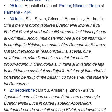
28 iulie
: Apostoli și diaconi:
Prohor
,
Nicanor
,
Timon
și
Parmena
-
[4]
30 iulie
: Sila, Silvan, Criscent, Epenetos și Andronic -
Sila a mers la propovăduirea Evangheliei împreună cu
Fericitul Pavel și nu după multă vreme a fost făcut episcop
al Corintului. Acolo, mult ostenindu-se și pe toți întărindu-i
în credința în Hristos, s-a mutat către Domnul. Iar Silvan a
fost făcut episcop al Tesalonicului; și acesta, bine
nevoindu-se, către Domnul s-a mutat; iar ceilalți,
propovăduind în Carhidonia și în Italia și învățând de față
în toată lumea cuvântul credinței în Hristos, și întorcând și
botezând pe mulți dintre păgâni, cu pace și-au dat sufletele
lui Dumnezeu.
27 septembrie
: Marcu, Aristarh și Zinon -
Marcu
Apostolul, care și Ioan se cheamă (de care pomenește
Evanghelistul Luca în cartea Faptelor Apostolilor),
hirotonindu-se de apostoli episcop Bivlei, s-a dovedit isteț