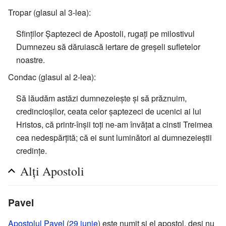
Tropar (glasul al 3-lea):
Sfinților Șaptezeci de Apostoli, rugați pe milostivul
Dumnezeu să dăruiască iertare de greșeli sufletelor
noastre.
Condac (glasul al 2-lea):
Să lăudăm astăzi dumnezeiește și să prăznuim,
credincioșilor, ceata celor șaptezeci de ucenici ai lui
Hristos, că printr-înșii toți ne-am învățat a cinsti Treimea
cea nedespărțită; că ei sunt luminători ai dumnezeieștii
credințe.
Alți Apostoli
Pavel
Apostolul Pavel
(
29 iunie
) este numit și el apostol, deși nu