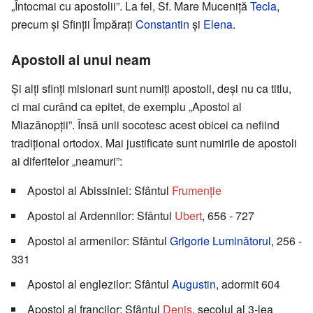
„Întocmai cu apostolii”. La fel, Sf. Mare Muceniță
Tecla
,
precum și Sfinții Împărați
Constantin
și
Elena
.
Apostoli ai unui neam
Și alți sfinți misionari sunt numiți apostoli, deși nu ca titlu,
ci mai curând ca epitet, de exemplu „Apostol al
Miazănopții”. Însă unii socotesc acest obicei ca nefiind
tradițional ortodox. Mai justificate sunt numirile de apostoli
ai diferitelor „neamuri”:
Apostol al Abissiniei: Sfântul
Frumenție
Apostol al Ardennilor: Sfântul
Ubert
, 656 - 727
Apostol al armenilor: Sfântul
Grigorie Luminătorul
, 256 -
331
Apostol al englezilor: Sfântul
Augustin
, adormit 604
Apostol al francilor: Sfântul
Denis
, secolul al 3-lea