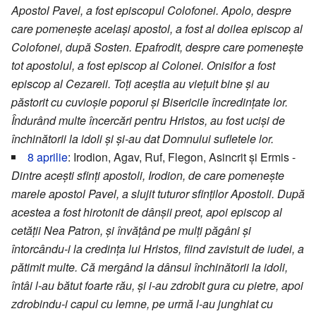
Apostol Pavel, a fost episcopul Colofonei. Apolo, despre
care pomenește același apostol, a fost al doilea episcop al
Colofonei, după Sosten. Epafrodit, despre care pomenește
tot apostolul, a fost episcop al Colonei. Onisifor a fost
episcop al Cezareii. Toți aceștia au viețuit bine și au
păstorit cu cuvioșie poporul și Bisericile încredințate lor.
Îndurând multe încercări pentru Hristos, au fost uciși de
închinătorii la idoli și și-au dat Domnului sufletele lor.
8 aprilie
: Irodion, Agav, Ruf, Flegon, Asincrit și Ermis -
Dintre acești sfinți apostoli, Irodion, de care pomenește
marele apostol Pavel, a slujit tuturor sfinților Apostoli. După
acestea a fost hirotonit de dânșii preot, apoi episcop al
cetății Nea Patron, și învățând pe mulți păgâni și
întorcându-i la credința lui Hristos, fiind zavistuit de iudei, a
pătimit multe. Că mergând la dânsul închinătorii la idoli,
întâi l-au bătut foarte rău, și i-au zdrobit gura cu pietre, apoi
zdrobindu-i capul cu lemne, pe urmă l-au junghiat cu