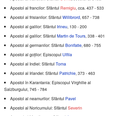
Apostol al francilor: Sfântul
Remigiu
, cca. 437 - 533
Apostol al frisianilor: Sfântul
Willibrord
, 657 - 738
Apostol al galilor: Sfântul
Irineu
, 130 - 200
Apostol al galilor: Sfântul
Martin de Tours
, 338 - 401
Apostol al germanilor: Sfântul
Bonifatie
, 680 - 755
Apostol al goților: Episcopul
Ulfila
Apostol al Indiei: Sfântul
Toma
Apostol al Irlandei: Sfântul
Patrichie
, 373 - 463
Apostol în Karantania: Episcopul Virghilie al
Salzburgului, 745 - 784
Apostol al neamurilor: Sfântul
Pavel
Apostol al Noricumului: Sfântul
Severin