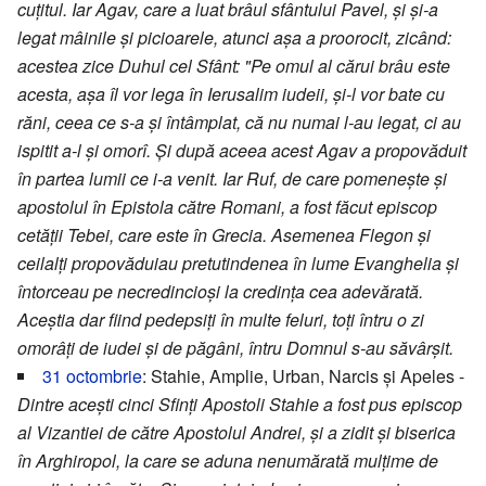
cuțitul. Iar Agav, care a luat brâul sfântului Pavel, și și-a
legat mâinile și picioarele, atunci așa a proorocit, zicând:
acestea zice Duhul cel Sfânt: "Pe omul al cărui brâu este
acesta, așa îl vor lega în Ierusalim iudeii, și-l vor bate cu
răni, ceea ce s-a și întâmplat, că nu numai l-au legat, ci au
ispitit a-l și omorî. Și după aceea acest Agav a propovăduit
în partea lumii ce i-a venit. Iar Ruf, de care pomenește și
apostolul în Epistola către Romani, a fost făcut episcop
cetății Tebei, care este în Grecia. Asemenea Flegon și
ceilalți propovăduiau pretutindenea în lume Evanghelia și
întorceau pe necredincioși la credința cea adevărată.
Aceștia dar fiind pedepsiți în multe feluri, toți întru o zi
omorâți de iudei și de păgâni, întru Domnul s-au săvârșit.
31 octombrie
: Stahie, Amplie, Urban, Narcis și Apeles -
Dintre acești cinci Sfinți Apostoli Stahie a fost pus episcop
al Vizantiei de către Apostolul Andrei, și a zidit și biserica
în Arghiropol, la care se aduna nenumărată mulțime de