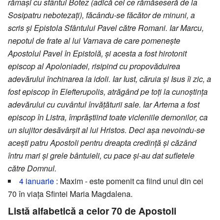
rămași cu sfântul Botez (adică cei ce rămăseseră de la
Sosipatru nebotezați), făcându-se făcător de minuni, a
scris și Epistola Sfântului Pavel către Romani. Iar Marcu,
nepotul de frate al lui Varnava de care pomenește
Apostolul Pavel în Epistolă, și acesta a fost hirotonit
episcop al Apoloniadei, risipind cu propovăduirea
adevărului închinarea la idoli. Iar Iust, căruia și Isus îi zic, a
fost episcop în Elefterupolis, atrăgând pe toți la cunoștința
adevărului cu cuvântul învățăturii sale. Iar Artema a fost
episcop în Listra, împrăștiind toate vicleniile demonilor, ca
un slujitor desăvârșit al lui Hristos. Deci așa nevoindu-se
acești patru Apostoli pentru dreapta credință și căzând
întru mari și grele bântuieli, cu pace și-au dat sufletele
către Domnul.
4 ianuarie
: Maxim - este pomenit ca fiind unul din cei
70 în viața Sfintei Maria Magdalena.
Listă alfabetică a celor 70 de Apostoli