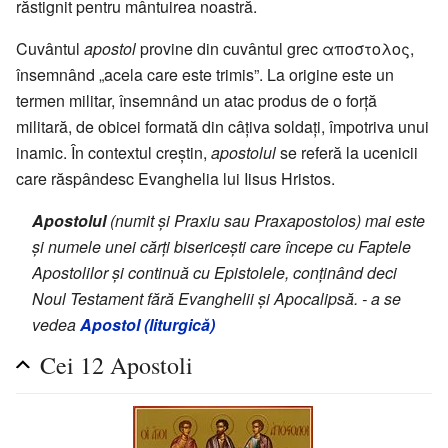
răstignit pentru mântuirea noastră.
Cuvântul
apostol
provine din cuvântul grec αποστολος,
însemnând „acela care este trimis”. La origine este un
termen militar, însemnând un atac produs de o forță
militară, de obicei formată din câțiva soldați, împotriva unui
inamic. În contextul creștin,
apostolul
se referă la ucenicii
care răspândesc Evanghelia lui Iisus Hristos.
Apostolul
(numit și Praxiu sau Praxapostolos) mai este
și numele unei cărți bisericești care începe cu Faptele
Apostolilor și continuă cu Epistolele, conținând deci
Noul Testament fără Evanghelii și Apocalipsă. - a se
vedea
Apostol (liturgică)
Cei 12 Apostoli