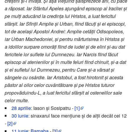
creștini și-i învăța. Și așa viețuind șaisprezece ani, cu pace
a răposat. Iar Sfântul Apeles ajungând episcop al Iracliei și
pe mulți aducând la credința lui Hristos, a luat fericitul
sfârșit. Iar Sfinții Amplie și Urban, fiind făcuți și ei episcopi,
tot de același Apostol Andrei: Amplie cetății Odisopoleos,
iar Urban Machedoniei, și pentru mărturisirea în Hristos și
a idolilor surpare omorâți fiind de iudei și de elini și-au dat
fericitele lor suflete lui Dumnezeu. Iar Narcis fiind făcut
episcop al atenienilor și în multe feluri fiind chinuit, și-a dat
și el sufletul lui Dumnezeu, pentru Care și-a vărsat și
sângele cu osârdie. Iar Aristobul, a fost hirotonit și acesta
păstor al oilor celor cuvântătoare și pe Hristos tuturor
propovăduindu-L, a luat fericitul sfârșit al ostenelilor sale
celor multe.
28 aprilie
: Iason și Sosipatru -
[1]
30 iunie
: sinaxarul face mențiune și de alții decât cei 12
-
[2]
11 iunie
:
Barnaba
-
[3]