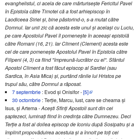
evanghelistul, ci acela de care mărturisește Fericitul Pavel
în Epistola către Timotei că a fost arhiepiscop în
Laodiceea Siriei și, bine păstorind-o, s-a mutat către
Domnul. Iar unii zic că acesta este unul și același cu Luciu,
pe care Apostolul Pavel îl pomenește în aceeași epistolă
către Romani (16, 21). Iar Climent (Clement) acesta este
cel de care pomenește Apostolul Pavel în Epistola către
Filipeni (4, 3) ca fiind "împreună-lucrător cu el". Sfântul
Apostol Climent a fost făcut episcop al Sardiei (sau
Sardica, în Asia Mica) și, purtând rănile lui Hristos pe
trupul său, către Domnul a răposat.
7 septembrie
: Evod și Onisifor -
[5]
30 octombrie
: Terție, Marcu, Iust, care se cheama și
Isus, și Artema -
Acești Sfinți Apostoli sunt din cei
șaptezeci, luminați fiind în credința către Dumnezeu. Deci
Terție a fost al doilea episcop de Iconiu după Sosipatru și a
împlinit propovăduirea acestuia și a înnoit pe toți cei