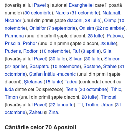
(tovarăș al lui
Pavel
și autor al
Evangheliei
care îi poartă
numele) (
30 octombrie
),
Narcis
(
31 octombrie
),
Natanail
,
Nicanor
(unul din primii șapte
diaconi
,
28 iulie
),
Olimp
(
10
noiembrie
),
Onisifor
(
7 septembrie
),
Onisim
(
22 noiembrie
),
Parmena
(unul din primii șapte diaconi,
28 iulie
),
Patrova
,
Priscila
,
Prohor
(unul din primii șapte diaconi,
28 iulie
),
Pudens
,
Rodion
(
10 noiembrie
),
Ruf
(
8 aprilie
),
Sila
(tovarăș al lui
Pavel
) (
30 iulie
),
Silvan
(
30 iulie
),
Simeon
(
27 aprilie
),
Sosipatru
(
10 noiembrie
),
Sostene
,
Stahie
(
31
octombrie
),
Ștefan Întâiul-mucenic
(unul din primii șapte
diaconi),
Ștefanas
(
15 iunie
)
Tadeu
(confundat uneori cu
Iuda
dintre cei Doisprezece),
Tertie
(
30 octombrie
),
Tihic
,
Timon
(unul din primii șapte diaconi,
28 iulie
),
Timotei
(tovarăș al lui
Pavel
) (
22 ianuarie
),
Tit
,
Trofim
,
Urban
(
31
octombrie
),
Zaheu
și
Zina
.
Cântările celor 70 Apostoli