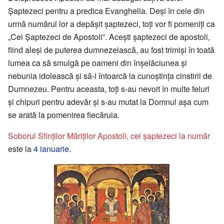
Șaptezeci pentru a predica Evanghelia. Deși în cele din
urmă numărul lor a depășit șaptezeci, toți vor fi pomeniți ca
„Cei Șaptezeci de Apostoli”. Acești șaptezeci de apostoli,
fiind aleși de puterea dumnezeiască, au fost trimiși în toată
lumea ca să smulgă pe oameni din înșelăciunea și
nebunia idolească și să-i întoarcă la cunoștința cinstirii de
Dumnezeu. Pentru aceasta, toți s-au nevoit în multe feluri
și chipuri pentru adevăr și s-au mutat la Domnul așa cum
se arată la pomenirea fiecăruia.
Soborul Sfinților Măriților Apostoli, cei șaptezeci la număr
este la
4 ianuarie
.