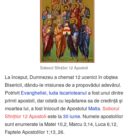
Soborul Sfinților 12 Apostoli
La început, Dumnezeu a chemat 12 ucenici în obștea
Bisericii, dându-le misiunea de a propovădui adevărul.
Potrivit
Evangheliei
,
Iuda Iscarioteanul
a fost unul dintre
primii apostoli, dar odată cu lepădarea sa de credință și
moartea lui, a fost înlocuit de Apostolul
Matia
.
Soborul
Sfinților 12 Apostoli
este la
30 iunie
. Numele apostolilor
sunt enumerate la Matei 10,2, Marcu 3,14, Luca 6,12,
Faptele Apostolilor 1;13, 26.