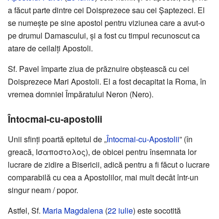
a făcut parte dintre cei Doisprezece sau cei Șaptezeci. El
se numește pe sine apostol pentru viziunea care a avut-o
pe drumul Damascului, și a fost cu timpul recunoscut ca
atare de ceilalți Apostoli.
Sf. Pavel împarte ziua de prăznuire obștească cu cei
Doisprezece Mari Apostoli. El a fost decapitat la Roma, în
vremea domniei Împăratului Neron (Nero).
Întocmai-cu-apostolii
Unii sfinți poartă epitetul de „
Întocmai-cu-Apostolii
” (în
greacă, Ισαποστολος), de obicei pentru însemnata lor
lucrare de zidire a Bisericii, adică pentru a fi făcut o lucrare
comparabilă cu cea a Apostolilor, mai mult decât într-un
singur neam / popor.
Astfel, Sf.
Maria Magdalena
(
22 iulie
) este socotită