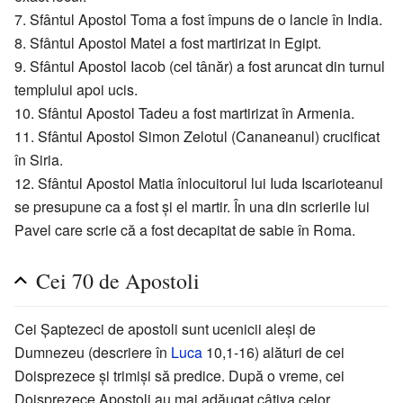
7. Sfântul Apostol Toma a fost împuns de o lancie în India.
8. Sfântul Apostol Matei a fost martirizat in Egipt.
9. Sfântul Apostol Iacob (cel tânăr) a fost aruncat din turnul
templului apoi ucis.
10. Sfântul Apostol Tadeu a fost martirizat în Armenia.
11. Sfântul Apostol Simon Zelotul (Cananeanul) crucificat
în Siria.
12. Sfântul Apostol Matia înlocuitorul lui Iuda Iscarioteanul
se presupune ca a fost și el martir. În una din scrierile lui
Pavel care scrie că a fost decapitat de sabie în Roma.
Cei 70 de Apostoli
Cei Șaptezeci de apostoli sunt ucenicii aleși de
Dumnezeu (descriere în
Luca
10,1-16) alături de cei
Doisprezece și trimiși să predice. După o vreme, cei
Doisprezece Apostoli au mai adăugat câțiva celor