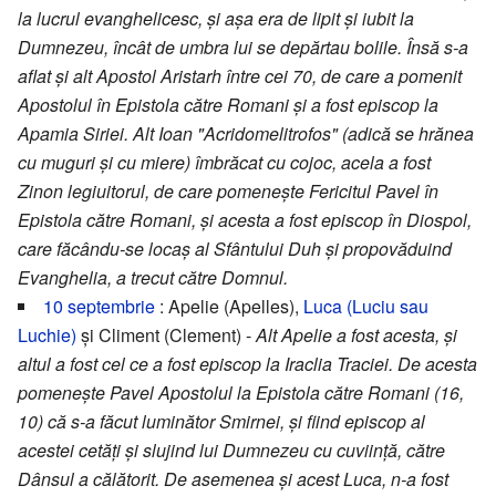
la lucrul evanghelicesc, și așa era de lipit și iubit la
Dumnezeu, încât de umbra lui se depărtau bolile. Însă s-a
aflat și alt Apostol Aristarh între cei 70, de care a pomenit
Apostolul în Epistola către Romani și a fost episcop la
Apamia Siriei. Alt Ioan "Acridomelitrofos" (adică se hrănea
cu muguri și cu miere) îmbrăcat cu cojoc, acela a fost
Zinon legiuitorul, de care pomenește Fericitul Pavel în
Epistola către Romani, și acesta a fost episcop în Diospol,
care făcându-se locaș al Sfântului Duh și propovăduind
Evanghelia, a trecut către Domnul.
10 septembrie
: Apelie (Apelles),
Luca (Luciu sau
Luchie)
și Climent (Clement) -
Alt Apelie a fost acesta, și
altul a fost cel ce a fost episcop la Iraclia Traciei. De acesta
pomenește Pavel Apostolul la Epistola către Romani (16,
10) că s-a făcut luminător Smirnei, și fiind episcop al
acestei cetăți și slujind lui Dumnezeu cu cuviință, către
Dânsul a călătorit. De asemenea și acest Luca, n-a fost