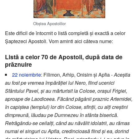
Obștea Apostolilor
Este dificil de întocmit o listă completă și exactă a celor
Șaptezeci Apostoli. Vom aminti aici câteva nume:
Listă a celor 70 de Apostoli, după data de
prăznuire
22 noiembrie
: Filimon, Arhip, Onisim și Apfia -
Aceștia
au fost pe vremea împărăției lui Nero, fiind ucenici
Sfântului Pavel, și au mărturisit la Colose, orașul Frigiei,
aproape de Laodiceea. Făcând păgânii praznic Artemidei,
în capiștea (templul) lor din Colose, sfinții, cu alți creștini
dimpreună, lăudau pe Dumnezeu în sfânta biserică.
Retrăgându-se ceilalți, când au năvălit idolatrii, au rămas
numai ei singuri cu Apfia, credincioasă fiind și ea, dorind