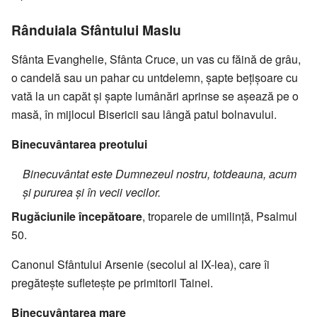
Rânduiala Sfântului Maslu
Sfânta Evanghelie, Sfânta Cruce, un vas cu făină de grâu,
o candelă sau un pahar cu untdelemn, şapte beţişoare cu
vată la un capăt şi şapte lumânări aprinse se aşează pe o
masă, în mijlocul Bisericii sau lângă patul bolnavului.
Binecuvântarea preotului
Binecuvântat este Dumnezeul nostru, totdeauna, acum
şi pururea şi în vecii vecilor.
Rugăciunile începătoare
, troparele de umilinţă, Psalmul
50.
Canonul Sfântului Arsenie (secolul al IX-lea), care îi
pregăteşte sufleteşte pe primitorii Tainei.
Binecuvântarea mare