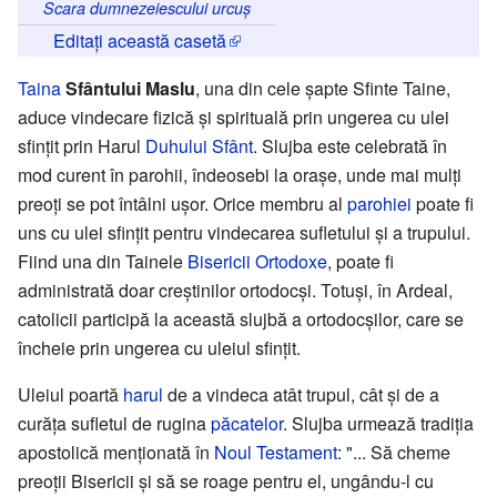
Scara dumnezeiescului urcuș
Editați această casetă
Taina
Sfântului Maslu
, una din cele şapte Sfinte Taine,
aduce vindecare fizică şi spirituală prin ungerea cu ulei
sfinţit prin Harul
Duhului Sfânt
. Slujba este celebrată în
mod curent în parohii, îndeosebi la oraşe, unde mai mulţi
preoţi se pot întâlni uşor. Orice membru al
parohiei
poate fi
uns cu ulei sfinţit pentru vindecarea sufletului şi a trupului.
Fiind una din Tainele
Bisericii Ortodoxe
, poate fi
administrată doar creştinilor ortodocşi. Totuşi, în Ardeal,
catolicii participă la această slujbă a ortodocşilor, care se
încheie prin ungerea cu uleiul sfinţit.
Uleiul poartă
harul
de a vindeca atât trupul, cât şi de a
curăţa sufletul de rugina
păcatelor
. Slujba urmează tradiţia
apostolică menţionată în
Noul Testament
: "... Să cheme
preoţii Bisericii şi să se roage pentru el, ungându-l cu