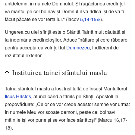
untdelemn, în numele Domnului. Şi rugăciunea credinţei
va mântui pe cel bolnav şi Domnul îl va ridica, şi de va fi
făcut păcate se vor ierta lui." (Iacov
5,14-15
).
Ungerea cu ulei sfințit este o Sfântă Taină mult căutată şi
la îndemâna credincioşilor. Aduce înălţare şi cere răbdare
pentru acceptarea voinţei lui
Dumnezeu
, indiferent de
rezultatul exterior.
Instituirea tainei sfântului maslu
Taina sfântului maslu a fost instituită de însuşi Mântuitorul
Iisus Hristos
, atunci când a trimis pe Sfinţii Apostoli la
propovăduire: „Celor ce vor crede acestor semne vor urma:
în numele Meu vor scoate demoni, peste cei bolnavi
mâinile îşi vor pune şi se vor face sănătoşi” (Marcu 16,17-
18).