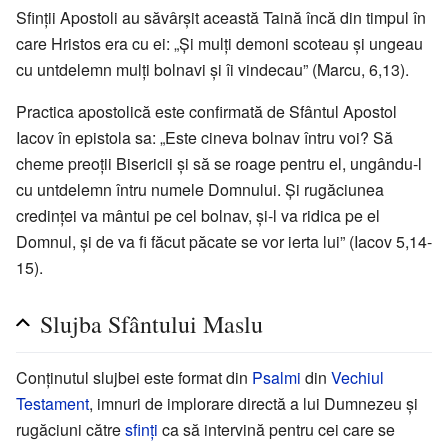
Sfinţii Apostoli au săvârşit această Taină încă din timpul în
care Hristos era cu ei: „Şi mulţi demoni scoteau şi ungeau
cu untdelemn mulţi bolnavi şi îi vindecau” (Marcu, 6,13).
Practica apostolică este confirmată de Sfântul Apostol
Iacov în epistola sa: „Este cineva bolnav întru voi? Să
cheme preoţii Bisericii şi să se roage pentru el, ungându-l
cu untdelemn întru numele Domnului. Şi rugăciunea
credinţei va mântui pe cel bolnav, şi-l va ridica pe el
Domnul, şi de va fi făcut păcate se vor ierta lui” (Iacov 5,14-
15).
Slujba Sfântului Maslu
Conţinutul slujbei este format din
Psalmi
din
Vechiul
Testament
, imnuri de implorare directă a lui Dumnezeu şi
rugăciuni către
sfinţi
ca să intervină pentru cei care se