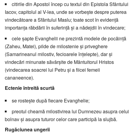
citirile din Apostol încep cu textul din Epistola Sfântului
Iacov, capitolul al V-lea, unde se vorbeşte despre puterea
vindecătoare a Sfântului Maslu; toate scot în evidenţă
importanţa răbdării în suferinţă şi a nădejdii în vindecare;
cele şapte Evanghelii ne prezintă modele de pocăinţă
(Zaheu, Matei), pilde de milostenie şi priveghere
(Samarineanul milostiv, fecioarele înţelepte), dar şi
vindecări minunate săvârşite de Mântuitorul Hristos
(vindecarea soacrei lui Petru şi a fiicei femeii
cananeence).
Ectenie întreită scurtă
se rosteşte după fiecare Evanghelie;
preotul cheamă milostivirea lui Dumnezeu asupra celui
bolnav şi asupra tuturor celor care participă la slujbă.
Rugăciunea ungerii