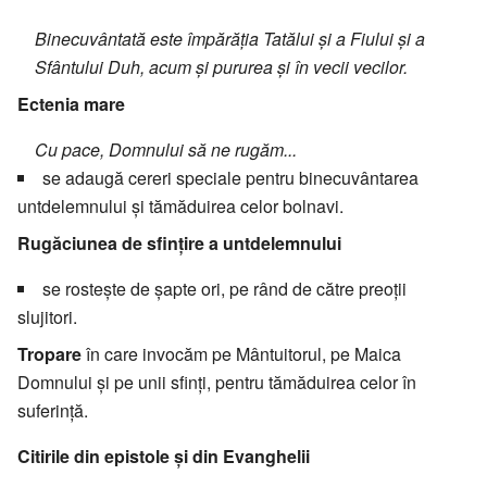
Binecuvântată este împărăţia Tatălui şi a Fiului şi a
Sfântului Duh, acum şi pururea şi în vecii vecilor.
Ectenia mare
Cu pace, Domnului să ne rugăm...
se adaugă cereri speciale pentru binecuvântarea
untdelemnului şi tămăduirea celor bolnavi.
Rugăciunea de sfinţire a untdelemnului
se rosteşte de şapte ori, pe rând de către preoții
slujitori.
Tropare
în care invocăm pe Mântuitorul, pe Maica
Domnului şi pe unii sfinţi, pentru tămăduirea celor în
suferinţă.
Citirile din epistole şi din Evanghelii