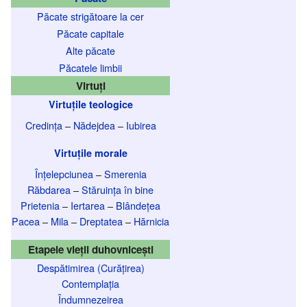
Păcate strigătoare la cer
Păcate capitale
Alte păcate
Păcatele limbii
Virtuți
Virtuțile teologice
Credința
–
Nădejdea
–
Iubirea
Virtuțile morale
Înțelepciunea
–
Smerenia
Răbdarea
–
Stăruința în bine
Prietenia
–
Iertarea
–
Blândețea
Pacea
–
Mila
–
Dreptatea
–
Hărnicia
Etapele vieții duhovnicești
Despătimirea (Curățirea)
Contemplația
Îndumnezeirea