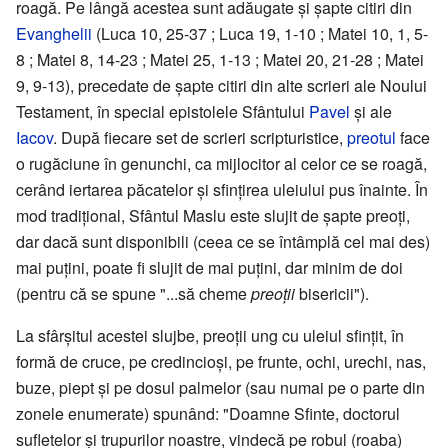
roagă. Pe lângă acestea sunt adăugate şi şapte citiri din
Evanghelii
(Luca 10, 25-37 ; Luca 19, 1-10 ; Matei 10, 1, 5-
8 ; Matei 8, 14-23 ; Matei 25, 1-13 ; Matei 20, 21-28 ; Matei
9, 9-13), precedate de şapte citiri din alte scrieri ale Noului
Testament, în special epistolele Sfântului
Pavel
şi ale
Iacov
. După fiecare set de scrieri scripturistice,
preotul
face
o rugăciune în genunchi, ca mijlocitor al celor ce se roagă,
cerând iertarea păcatelor şi sfinţirea uleiului pus înainte. În
mod tradiţional, Sfântul Maslu este slujit de şapte preoţi,
dar dacă sunt disponibili (ceea ce se întâmplă cel mai des)
mai puţini, poate fi slujit de mai puţini, dar minim de doi
(pentru că se spune "...să cheme
preoţii
bisericii").
La sfârşitul acestei slujbe, preoţii ung cu uleiul sfinţit, în
formă de cruce, pe credincioşi, pe frunte, ochi, urechi, nas,
buze, piept şi pe dosul palmelor (sau numai pe o parte din
zonele enumerate) spunând: "Doamne Sfinte, doctorul
sufletelor şi trupurilor noastre, vindecă pe robul (roaba)