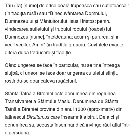
Tău (Ta) [nume] de orice boală trupească sau sufletească "
(în tradiţia rusă) sau "Binecuvântarea Domnului,
Dumnezeului şi Mântuitorului Iisus Hristos: pentru
vindecarea sufletului şi trupului robului (roabei) lui
Dumnezeu [nume], întotdeauna: acum şi pururea, şi în
vecii vecilor. Amin" (în tradiţia greacă). Cuvintele exacte
diferă după traducere şi tradiţie.
Când ungerea se face în particular, nu se ţine întreaga
slujbă, ci uneori se face doar ungerea cu uleiul sfințit,
rostindu-se doar câteva rugăciuni.
Sfânta Taină a Bireniei este denumirea din regiunea
Transilvaniei a Sfântului Maslu. Denumirea de Sfânta
Taină a Bireniei provine din anul 1300 (aproximativ) din
latinescul
Biruitumus
care înseamnă a birui. De aici şi
denumirea sa, aceasta însemnând că învinge răul aflat într-
o persoană.