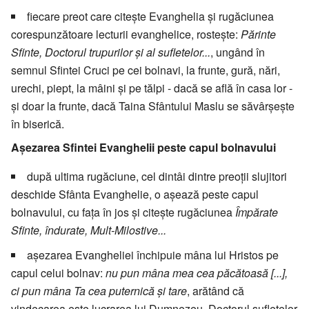
fiecare preot care citeşte Evanghelia şi rugăciunea
corespunzătoare lecturii evanghelice, rosteşte:
Părinte
Sfinte, Doctorul trupurilor şi al sufletelor...
, ungând în
semnul Sfintei Cruci pe cei bolnavi, la frunte, gură, nări,
urechi, piept, la mâini şi pe tălpi - dacă se află în casa lor -
şi doar la frunte, dacă Taina Sfântului Maslu se săvârşeşte
în biserică.
Aşezarea Sfintei Evanghelii peste capul bolnavului
după ultima rugăciune, cel dintâi dintre preoţii slujitori
deschide Sfânta Evanghelie, o aşează peste capul
bolnavului, cu faţa în jos şi citeşte rugăciunea
Împărate
Sfinte, îndurate, Mult-Milostive...
aşezarea Evangheliei închipuie mâna lui Hristos pe
capul celui bolnav:
nu pun mâna mea cea păcătoasă [...],
ci pun mâna Ta cea puternică şi tare
, arătând că
vindecarea este lucrarea lui Dumnezeu, Doctorul sufletelor