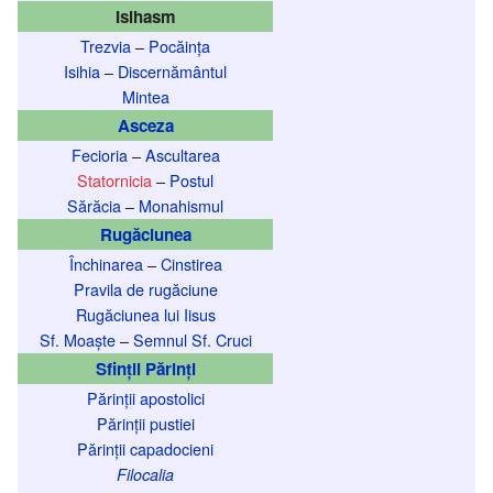
Isihasm
Trezvia
–
Pocăința
Isihia
–
Discernământul
Mintea
Asceza
Fecioria
–
Ascultarea
Statornicia
–
Postul
Sărăcia
–
Monahismul
Rugăciunea
Închinarea
–
Cinstirea
Pravila de rugăciune
Rugăciunea lui Iisus
Sf. Moaște
–
Semnul Sf. Cruci
Sfinții Părinți
Părinții apostolici
Părinții pustiei
Părinții capadocieni
Filocalia