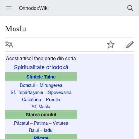
OrthodoxWiki
Maslu
Acest articol face parte din seria
Spiritualitate ortodoxă
Sfintele Taine
Botezul
–
Mirungerea
Sf. Împărtășanie
–
Spovedania
Căsătoria
–
Preoția
Sf. Maslu
Starea omului
Păcatul
–
Patima
–
Virtutea
Raiul
–
Iadul
Păcate