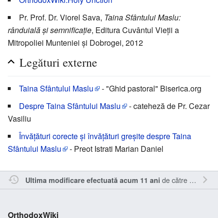
Pr. Prof. Dr. Viorel Sava,
Taina Sfântului Maslu:
rânduială și semnificație
, Editura Cuvântul Vieții a
Mitropoliei Munteniei și Dobrogei, 2012
Legături externe
Taina Sfântului Maslu
- "Ghid pastoral" Biserica.org
Despre Taina Sfântului Maslu
- cateheză de Pr. Cezar
Vasiliu
Învăţături corecte şi învăţături greşite despre Taina
Sfântului Maslu
- Preot Istrati Marian Daniel
de către
Inistea
.
Ultima modificare efectuată acum 11 ani
OrthodoxWiki