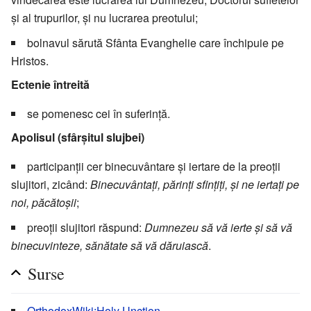
şi al trupurilor, şi nu lucrarea preotului;
bolnavul sărută Sfânta Evanghelie care închipuie pe
Hristos.
Ectenie întreită
se pomenesc cei în suferinţă.
Apolisul (sfârşitul slujbei)
participanţii cer binecuvântare şi iertare de la preoţii
slujitori, zicând:
Binecuvântaţi, părinţi sfinţiţi, şi ne iertaţi pe
noi, păcătoşii
;
preoţii slujitori răspund:
Dumnezeu să vă ierte şi să vă
binecuvinteze, sănătate să vă dăruiască
.
Surse
OrthodoxWiki:Holy Unction