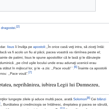
[2]
l
dragostei
.
 dar.
Iisus
îi învăţa pe
apostoli
:,,În orice casă veţi intra, să ziceţi întâi:
dacă va fi acolo un fiu al păcii, pacea voastră va rămînea peste el;
ainte de patimi, Iisus le spune apostolilor că le lasă şi le dăruieşte
 duminică ,,pe cînd uşile locului unde erau adunaţi ucenicii erau
[6]
a stătut în mijlocul lor, şi le -a zis: ,,Pace vouă!``.
Înainte ca apostolii
[7]
n nou: ,,Pace vouă”.
ptatea, neprihănirea, iubirea Legii lui Dumnezeu,
[8]
rinţilor lungeşte zilele şi aduce multă pace, arată
Solomon
Cei
blânzi
]
,, Bunătatea şi credincioşia se întâlnesc, dreptatea şi pacea se sărută,
[11]