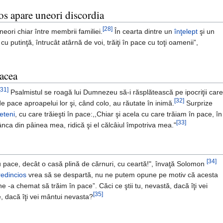
ios apare uneori discordia
[28]
neori chiar între membrii familiei.
În cearta dintre un
înţelept
şi un
u putinţă, întrucât atârnă de voi, trăiţi în pace cu toţi oamenii”,
pacea
[31]
Psalmistul se roagă lui Dumnezeu să-i răsplătească pe ipocriţii care
[32]
 pace aproapelui lor şi, când colo, au răutate în inimă.
Surprize
ieteni
, cu care trăieşti în pace:,,Chiar şi acela cu care trăiam în pace, în
[33]
ca din pâinea mea, ridică şi el călcâiul împotriva mea."
[34]
u pace, decât o casă plină de cărnuri, cu ceartă!", învaţă Solomon
edincios
vrea să se despartă, nu ne putem opune pe motiv că acesta
ne -a chemat să trăim în pace”. Căci ce ştii tu, nevastă, dacă îţi vei
[35]
e, dacă îţi vei mântui nevasta?