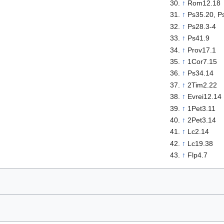
↑
Rom12.18
↑
Ps35.20, P
↑
Ps28.3-4
↑
Ps41.9
↑
Prov17.1
↑
1Cor7.15
↑
Ps34.14
↑
2Tim2.22
↑
Evrei12.14
↑
1Pet3.11
↑
2Pet3.14
↑
Lc2.14
↑
Lc19.38
↑
Flp4.7