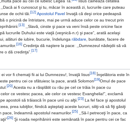
,,multă pace au cei ce iubesc Legea Ta.
Iisus căinează cetatea
,,Dacă ai fi cunoscut şi tu, măcar în această zi, lucrurile care puteau
[12]
nse de ochii tăi.
Apostolul Pavel
învaţă că deşi orice pedeapsă
 o pricină de întristare, mai pe urmă aduce celor ce au trecut prin
[13]
prihănirii.
,,Slavă, cinste şi pace va veni însă peste oricine face
 lucrurile Duhului este viaţă (veşnică-n.r) şi pace”, arată acelaşi
, alături de iubire, bucurie, îndelunga
răbdare
, bunătate, facere de
[16]
amurilor.
Credinţa dă naştere la pace: ,,Dumnezeul nădejdii să vă
[17]
re o dă credinţa”.
[18]
 ei vor fi chemaţi fii ai lui Dumnezeu!, învaţă Iisus
Înşelătoria este în
[19]
 este pentru cei ce sfătuiesc la pace, arată Solomon
Omul de pace
[20]
tul.
Acesta nu a răsplătit cu rău pe cel ce trăia în pace cu
 celor ce vestesc pacea, ale celor ce vestesc Evanghelia!”, exclamă
[23]
e apostoli să trăiască în pace unii cu alţii.
La fel face şi apostolul
ea, prea iubiţilor, fiindcă aşteptaţi aceste lucruri, siliţi-vă să fiţi găsiţi
[25]
i în pace, îndeamnă apostolul neamurilor.
,,Să-l petreceţi în pace, ca
[26]
aţii”
Şi roada neprihănirii este semănată în pace pentru cei ce fac