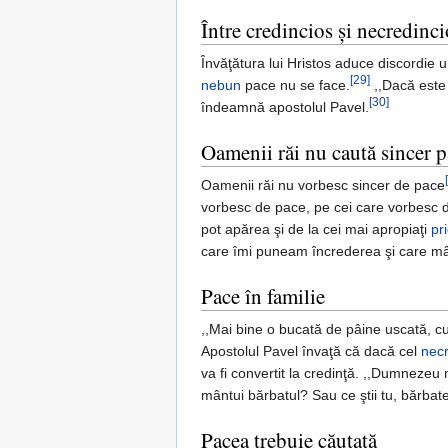
Între credincios şi necredinc
Învăţătura lui Hristos aduce discordie u
[29]
nebun
pace nu se face.
,,Dacă este c
[30]
îndeamnă apostolul Pavel.
Oamenii răi nu caută sincer 
Oamenii răi nu vorbesc sincer de pace
vorbesc de pace, pe cei care vorbesc de
pot apărea şi de la cei mai apropiaţi
pr
care îmi puneam încrederea şi care mân
Pace în familie
,,Mai bine o bucată de pâine uscată, c
Apostolul Pavel învaţă că dacă cel
necr
va fi convertit la credinţă. ,,Dumnezeu 
mântui bărbatul? Sau ce ştii tu, bărbat
Pacea trebuie căutată