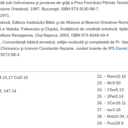
rită sub îndrumarea şi purtarea de grijă a Prea Fericitului Părinte Teocti
e Misiune Ortodoxă, 1997, Bucureşti, ISBN 973-9130-88-7.
 1971.
odoxă, Editura Institutului Biblic şi de Misiune al Bisericii Ortodoxe Ro
 Vadului, Feleacului şi Clujului,
Învăţătură de credinţă ortodoxă
, tipă
 Editura Renaşterea, Cluj-Napoca, 2003, ISBN 973-8248-43-4
i,
Concordanţă biblică tematică
, ediţie revăzută şi completată de Pr. V
n Chiricescu şi Iconom Constantin Nazarie, cuvânt înainte de IPS
Daniel
3-9272-58-4.
↑
Rom10.15
4,15,17 Col3.15
↑
Mc9.50
↑
1Tes5.13
8, 147.14
↑
2Pet3.14
↑
1Cor16.11
↑
Iac3.18
↑
Mat10.34, 
↑
Prov29.9