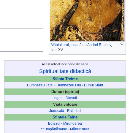
Mântuitorul
,
icoană
de
Andrei Rubliov
,
sec. XV
Acest articol face parte din seria
Spiritualitate didactică
Sfânta Treime
Dumnezeu Tatăl
-
Dumnezeu Fiul
-
Duhul Sfânt
Duhuri (spirite)
Îngeri
-
Diavoli
Viața viitoare
Judecată
-
Rai
-
Iad
Sfintele Taine
Botezul
-
Mirungerea
Sf. Împărtășanie
-
Mărturisirea