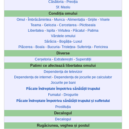
Căsătoria
-
Preoția
Sf. Maslu
Condiția omului
Omul
-
Îmbrăcămintea
-
Munca
-
Alimentația
-
Grijile
-
Visele
Teama
-
Gelozia
-
Cercetarea
-
Plictiseala
Libertatea
-
Ispita
-
Virtutea
-
Păcatul
-
Patima
Vârstele omului
Sărăcia
-
Bogăția
-
Luxul
Plăcerea
-
Boala
-
Bucuria
-
Tristețea
-
Suferința
-
Fericirea
Diverse
Cerșetoria
-
Extratereștri
-
Superstiții
Patimi ce afectează libertatea omului
Dependența de televizor
Dependența de internet
-
Dependența de jocurile pe calculator
Jocurile pe bani
Păcate îndreptate împotriva sănătății trupului
Fumatul
-
Drogurile
Păcate îndreptate împotriva sănătății trupului și sufletului
Prostituția
Decalogul
Decalogul
Rugăciunea, veghea și postul