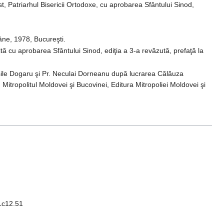
st, Patriarhul Bisericii Ortodoxe, cu aprobarea Sfântului Sinod,
mâne, 1978, Bucureşti.
rită cu aprobarea Sfântului Sinod, ediţia a 3-a revăzută, prefaţă la
asile Dogaru şi Pr. Neculai Dorneanu după lucrarea Călăuza
, Mitropolitul Moldovei şi Bucovinei, Editura Mitropoliei Moldovei şi
Lc12.51