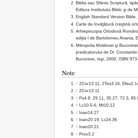
Biblia sau Sfânta Scriptură, tipă
Editura Institutului Biblic şi d
English Standard Version Bible,
Carte de învăţătură creştină ort
Arhiepiscopia Ortodoxă Română a
ediţia I de Bartolomeu Anania,
Mitropolia Moldovei şi Bucovine
predicatorului de Dr. Constanti
Bucovinei, Iaşi, 2000, ISBN 97
Note
↑
2Cor13.11, 2Tes3.16, Efes2.1
↑
2Cor13.11
↑
Ps4.8, 29.11, 35.27, 72.3, 85.
↑
Lc10.5-6, Mt10.12
↑
Ioan14.27
↑
Ioan20.19, Lc24.36
↑
Ioan20.21
↑
Prov3.2