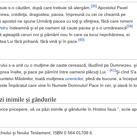
[36]
uie s-o căutăm, după care trebuie să alergăm.
Apostolul Pavel
nirea, credinţa, dragostea, pacea, împreună cu cei ce cheamă pe
i apostol ne spune:Urmăriţi pacea cu toţi şi sfinţirea, fără care nimeni
[39]
Petru
îndeamnă şi el pe oameni să caute pacea şi s-o urmărească
nii aşteaptă ceruri noi şi pământ nou în care va locui neprihănirea, ei
[40]
ntea Lui fără prihană, fără vină şi în pace.
rului s-a unit cu o mulţime de oaste cerească, lăudînd pe Dumnezeu, şi
[41]
 prea înalte, şi pace pe pămînt între oamenii plăcuţi Lui.``
Şi cînd S'a
untelui Măslinilor, toată mulţimea
ucenicilor
, plină de bucurie, a încep
este Împăratul care vine în Numele Domnului! Pace în cer, şi slavă în loc
i inimile şi gândurile
ice pricepere, vă va păzi inimile şi gândurile în Hristos Iisus.”, scrie ap
echiului şi Noului Testament, ISBN 0 564 01708 6.