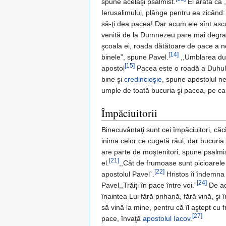
spune acelaşi psalmist.
El arată că 
Ierusalimului, plânge pentru ea zicând: 
să-ţi dea pacea! Dar acum ele sînt ascu
venită de la Dumnezeu pare mai degrabă
şcoala ei, roada dătătoare de pace a ne
[14]
binele”, spune Pavel.
,,Umblarea după
[15]
apostol
Pacea este o roadă a Duhului
bine şi
credincioşie
, spune apostolul ne
umple de toată bucuria şi pacea, pe ca
Împăciuitorii
Binecuvântaţi sunt cei împăciuitori, căci
inima celor ce cugetă răul, dar bucuria
are parte de moştenitori, spune psalmis
[21]
el.
,,Cât de frumoase sunt picioarele
[22]
apostolul Pavel`.
Hristos îi îndemna p
[24]
Pavel,,Trăiţi în pace între voi.”
De ace
înaintea Lui fără prihană, fără vină, ş
să vină la mine, pentru că îl aştept cu fr
[27]
pace, învaţă
apostolul Iacov
.