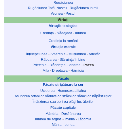
Rugăciunea
Rugăciunea Tatăl Nostru
-
Rugăciunea inimii
Veghea
-
Postul
Virtuți
Virtuțile teologice
Credința
-
Nădejdea
-
Iubirea
Credința la români
Virtuțile morale
Înțelepciunea
-
Smerenia
-
Mulțumirea
-
Adevăr
Răbdarea
-
Stăruința în bine
Prietenia
-
Blândețea
-
Iertarea
-
Pacea
Mila
-
Dreptatea
-
Hărnicia
Păcate
Păcate strigătoare la cer
Uciderea
-
Homosexualitatea
Asuprirea orfanilor, văduvelor, străinilor, săracilor, năpăstuiților
Întârzierea sau oprirea plății lucrătorilor
Păcate capitale
Mândria
-
Desfrânarea
Iubirea de arginți
-
Invidia
-
Lăcomia
Mânia
-
Lenea