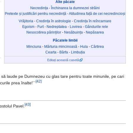
Alte păcate
Necredința
-
Închinarea la dumnezei străini
Pretexte și justificări pentru necredință
-
Atitudinea față de cei necredincioși
Vrăjitoria
-
Credința în astrologie
-
Credința în reîncarnare
Egoism
-
Furt
-
Nedreptatea
-
Lovirea
-
Gândurile rele
Nesocotirea părinților
-
Nesăbuința
-
Nepăsarea
Păcatele limbii
Minciuna
-
Mărturia mincinoasă
-
Hula
-
Cârtirea
Cearta
-
Bârfa
-
Limbuția
Editați această casetă
ut să laude pe Dumnezeu cu glas tare pentru toate minunile, pe cari
[42]
urile prea înalte!``
[43]
ostolul Pavel.