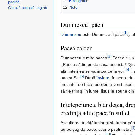
11
Bibliografie
pagină
12
Note
Citează această pagină
Dumnezeul păcii
[1]
Dumnezeu
este Dumnezeul păcii
şi a
Pacea ca dar
[3]
Dumnezeu trimite pacea
Pacea e un
,,Pacea să fie peste casa aceasta!``Şi 
[4]
altminteri ea se va întoarce la voi.”
În
[5]
pacea Sa.
După
înviere
, în seara de
încuiate, de frica Iudeilor, a venit Iisus, 
să fie trimişi în lume, Iisus le spune di
Înţelepciunea, blândeţea, dre
credinţa aduc pace în suflet
Ascultarea învăţăturilor şi sfaturilor pă
[9
au belşug de pace, spune psalmistul.
[10]