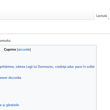
Lectură
omului.
Cuprins
[
ascunde
]
prihănirea, iubirea Legii lui Dumnezeu, credinţa aduc pace în suflet
uneori discordia
e şi gândurile