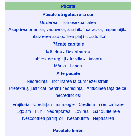
Păcate
Păcate strigătoare la cer
Uciderea
-
Homosexualitatea
Asuprirea orfanilor, văduvelor, străinilor, săracilor, năpăstuiților
Întârzierea sau oprirea plății lucrătorilor
Păcate capitale
Mândria
-
Desfrânarea
Iubirea de arginți
-
Invidia
-
Lăcomia
Mânia
-
Lenea
Alte păcate
Necredința
-
Închinarea la dumnezei străini
Pretexte și justificări pentru necredință
-
Atitudinea față de cei
necredincioși
Vrăjitoria
-
Credința în astrologie
-
Credința în reîncarnare
Egoism
-
Furt
-
Nedreptatea
-
Lovirea
-
Gândurile rele
Nesocotirea părinților
-
Nesăbuința
-
Nepăsarea
Păcatele limbii