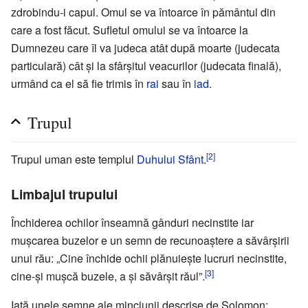
zdrobindu-i capul. Omul se va întoarce în pământul din
care a fost făcut. Sufletul omului se va întoarce la
Dumnezeu care îl va judeca atât după moarte (judecata
particulară) cât şi la sfârşitul veacurilor (judecata finală),
urmând ca el să fie trimis în
rai
sau în
iad
.
Trupul
[2]
Trupul uman este templul
Duhului Sfânt
.
Limbajul trupului
Închiderea ochilor înseamnă gânduri necinstite iar
muşcarea buzelor e un semn de recunoaştere a săvârşirii
unui rău: „Cine închide ochii plănuieşte lucruri necinstite,
[3]
cine-şi muşcă buzele, a şi săvârşit răul”.
Iată unele semne ale minciunii descrise de Solomon: