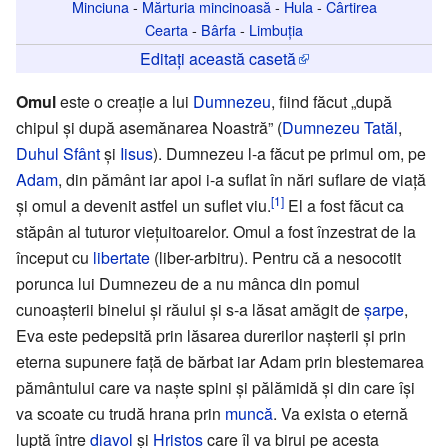
Minciuna
-
Mărturia mincinoasă
-
Hula
-
Cârtirea
Cearta
-
Bârfa
-
Limbuția
Editați această casetă
Omul
este o creaţie a lui
Dumnezeu
, fiind făcut „după
chipul şi după asemănarea Noastră” (
Dumnezeu Tatăl
,
Duhul Sfânt
şi
Iisus
). Dumnezeu l-a făcut pe primul om, pe
Adam
, din pământ iar apoi i-a suflat în nări suflare de viaţă
[1]
şi omul a devenit astfel un suflet viu.
El a fost făcut ca
stăpân al tuturor vieţuitoarelor. Omul a fost înzestrat de la
început cu
libertate
(liber-arbitru). Pentru că a nesocotit
porunca lui Dumnezeu de a nu mânca din pomul
cunoaşterii binelui şi răului şi s-a lăsat amăgit de
şarpe
,
Eva este pedepsită prin lăsarea durerilor naşterii şi prin
eterna supunere faţă de bărbat iar Adam prin blestemarea
pământului care va naşte spini şi pălămidă şi din care îşi
va scoate cu trudă hrana prin
muncă
. Va exista o eternă
luptă între
diavol
şi
Hristos
care îl va birui pe acesta