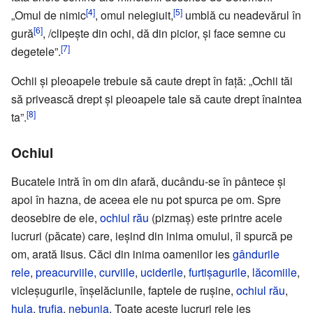
[4]
[5]
„Omul de nimic
, omul nelegiuit,
umblă cu neadevărul în
[6]
gură
, /clipeşte din ochi, dă din picior, şi face semne cu
[7]
degetele”.
Ochii şi pleoapele trebuie să caute drept în faţă: „Ochii tăi
să privească drept şi pleoapele tale să caute drept înaintea
[8]
ta”.
Ochiul
Bucatele intră în om din afară, ducându-se în pântece şi
apoi în hazna, de aceea ele nu pot spurca pe om. Spre
deosebire de ele,
ochiul rău
(pizmaş) este printre acele
lucruri (păcate) care, ieşind din inima omului, îl spurcă pe
om, arată Iisus. Căci din inima oamenilor ies
gândurile
rele
,
preacurviile, curviile
,
uciderile
,
furtişagurile
,
lăcomiile
,
vicleşugurile, înşelăciunile, faptele de ruşine,
ochiul rău
,
hula
,
trufia
,
nebunia
. Toate aceste lucruri rele ies