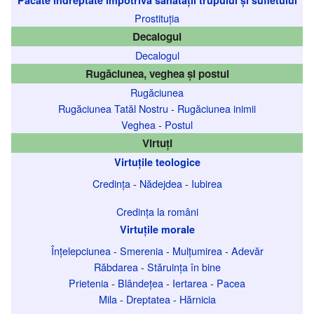
Prostituția
Decalogul
Decalogul
Rugăciunea, veghea și postul
Rugăciunea
Rugăciunea Tatăl Nostru
-
Rugăciunea inimii
Veghea
-
Postul
Virtuți
Virtuțile teologice
Credința
-
Nădejdea
-
Iubirea
Credința la români
Virtuțile morale
Înțelepciunea
-
Smerenia
-
Mulțumirea
-
Adevăr
Răbdarea
-
Stăruința în bine
Prietenia
-
Blândețea
-
Iertarea
-
Pacea
Mila
-
Dreptatea
-
Hărnicia