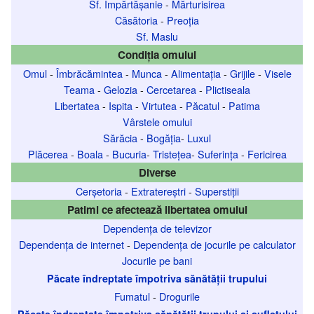
Sf. Împărtășanie
-
Mărturisirea
Căsătoria
-
Preoția
Sf. Maslu
Condiția omului
Omul
-
Îmbrăcămintea
-
Munca
-
Alimentația
-
Grijile
-
Visele
Teama
-
Gelozia
-
Cercetarea
-
Plictiseala
Libertatea
-
Ispita
-
Virtutea
-
Păcatul
-
Patima
Vârstele omului
Sărăcia
-
Bogăția
-
Luxul
Plăcerea
-
Boala
-
Bucuria
-
Tristețea
-
Suferința
-
Fericirea
Diverse
Cerșetoria
-
Extratereștri
-
Superstiții
Patimi ce afectează libertatea omului
Dependența de televizor
Dependența de internet
-
Dependența de jocurile pe calculator
Jocurile pe bani
Păcate îndreptate împotriva sănătății trupului
Fumatul
-
Drogurile
Păcate îndreptate împotriva sănătății trupului și sufletului