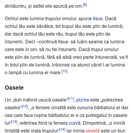
[9]
dinlăuntru, şi astfel ele spurcă pe om.
Ochiul este lumina trupului omului, spune
Iisus
. Dacă
ochiul tău este sănătos, tot trupul tău este plin de lumină;
dar dacă ochiul tău este rău, trupul tău este plin de
întuneric. Deci –continuă Iisus- să luăm seama ca lumina
care este în om, să nu fie întuneric. Dacă trupul omului
este plin de lumină, fără să aibă vreo parte întunecată, va fi
în totul plin de lumină, întocmai ca atunci când l-ar lumina
[10]
o lampă cu lumina ei mare.
Oasele
[11]
Un „duh mâhnit usucă oasele”
,
pizma
este „putrezirea
[12]
oaselor”
, „o femeie cinstită este cununa bărbatului ei dar
cea care face ruşine bărbatului ei e ca putregaiul în oasele
[13]
lui”
, referirea fiind la femeia
curvă
. Dimpotrivă, „o inimă
[14]
liniştită este viaţa trupului”
iar inima
veselă
este un bun