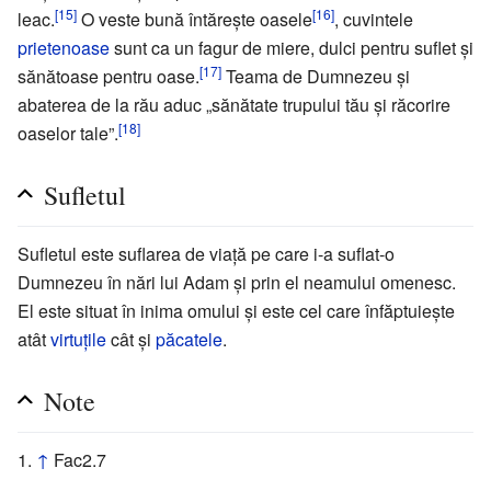
[15]
[16]
leac.
O veste bună întăreşte oasele
, cuvintele
prietenoase
sunt ca un fagur de miere, dulci pentru suflet şi
[17]
sănătoase pentru oase.
Teama de Dumnezeu şi
abaterea de la rău aduc „sănătate trupului tău şi răcorire
[18]
oaselor tale”.
Sufletul
Sufletul este suflarea de viaţă pe care i-a suflat-o
Dumnezeu în nări lui Adam şi prin el neamului omenesc.
El este situat în inima omului şi este cel care înfăptuieşte
atât
virtuţile
cât şi
păcatele
.
Note
↑
Fac2.7