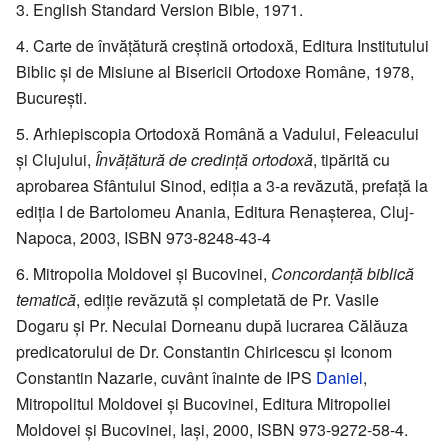
English Standard Version Bible, 1971.
Carte de învăţătură creştină ortodoxă, Editura Institutului
Biblic şi de Misiune al Bisericii Ortodoxe Române, 1978,
Bucureşti.
Arhiepiscopia Ortodoxă Română a Vadului, Feleacului
şi Clujului,
Învăţătură de credinţă ortodoxă
, tipărită cu
aprobarea Sfântului Sinod, ediţia a 3-a revăzută, prefaţă la
ediţia I de Bartolomeu Anania, Editura Renaşterea, Cluj-
Napoca, 2003, ISBN 973-8248-43-4
Mitropolia Moldovei şi Bucovinei,
Concordanţă biblică
tematică
, ediţie revăzută şi completată de Pr. Vasile
Dogaru şi Pr. Neculai Dorneanu după lucrarea Călăuza
predicatorului de Dr. Constantin Chiricescu şi Iconom
Constantin Nazarie, cuvânt înainte de IPS
Daniel
,
Mitropolitul Moldovei şi Bucovinei, Editura Mitropoliei
Moldovei şi Bucovinei, Iaşi, 2000, ISBN 973-9272-58-4.