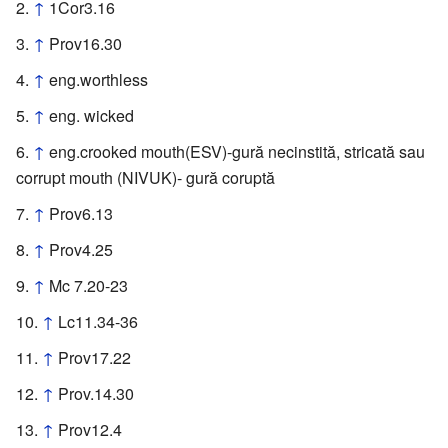
↑
1Cor3.16
↑
Prov16.30
↑
eng.worthless
↑
eng. wicked
↑
eng.crooked mouth(ESV)-gură necinstită, stricată sau
corrupt mouth (NIVUK)- gură coruptă
↑
Prov6.13
↑
Prov4.25
↑
Mc 7.20-23
↑
Lc11.34-36
↑
Prov17.22
↑
Prov.14.30
↑
Prov12.4