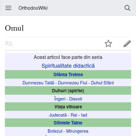
OrthodoxWiki
Omul
Acest articol face parte din seria
Spiritualitate didactică
Sfânta Treime
Dumnezeu Tatăl
-
Dumnezeu Fiul
-
Duhul Sfânt
Duhuri (spirite)
Îngeri
-
Diavoli
Viața viitoare
Judecată
-
Rai
-
Iad
Sfintele Taine
Botezul
-
Mirungerea