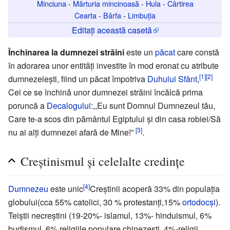
Minciuna
-
Mărturia mincinoasă
-
Hula
-
Cârtirea
Cearta
-
Bârfa
-
Limbuția
Editați această casetă
Închinarea la dumnezei străini
este un
păcat
care constă
în adorarea unor entităţi investite în mod eronat cu atribute
[1]
[2]
dumnezeieşti, fiind un păcat împotriva
Duhului Sfânt
,
Cei ce se închină unor dumnezei străini încălcă prima
poruncă a
Decalogului
:,,Eu sunt Domnul Dumnezeul tău,
Care te-a scos din pământul Egiptului şi din casa robiei/Să
[3]
nu ai alţi dumnezei afară de Mine!”
.
Creştinismul şi celelalte credinţe
[4]
Dumnezeu
este unic
Creştinii acoperă 33% din populaţia
globului(cca 55% catolici, 30 % protestanţi,15%
ortodocşi
).
Teiştii necreştini (19-20%- islamul, 13%- hinduismul, 6%
budismul, 6% religiile populare chinezeşti, 4%-religii