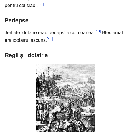
[39]
pentru cei slabi.
Pedepse
[40]
Jertfele idolatre erau pedepsite cu moartea.
Blestemat
[41]
era idolatrul ascuns.
Regii şi idolatria