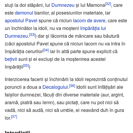
[32]
sluji la doi stăpâni, lui
Dumnezeu
şi lui Mamona
, care
este
demonul
banilor, al posesiunilor materiale, iar
apostolul Pavel
spune că niciun
lacom de avere
, care este
un închinător la idoli, nu va moşteni
împărăţia lui
[33]
Dumnezeu
.
) dar şi lăcomia de mâncare sau băutură
(căci apostolul Pavel spune că niciun lacom nu va intra în
[34]
împărăţia cerurilor
iar în altă parte spune explicit că
beţivii
sunt şi ei excluşi de la moştenirea acestei
[35]
împărăţii
)
Interzicerea facerii şi închinării la idoli reprezintă conţinutul
[36]
poruncii a doua a
Decalogului
.
Idolii sunt înfăţişări ale
falşilor dumnezei, făcuţi din diverse materiale (aur, argint,
aramă, piatră sau lemn), sau pictaţi, care nu pot nici să
vadă, nici să audă, nici să umble, ei neavând duh în gura
[37]
lor.
Interdicţii