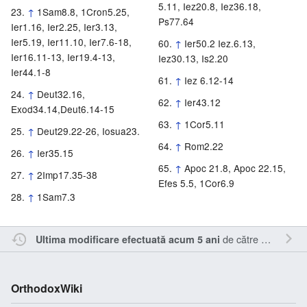
5.11, Iez20.8, Iez36.18,
↑
1Sam8.8, 1Cron5.25,
Ps77.64
Ier1.16, Ier2.25, Ier3.13,
Ier5.19, Ier11.10, Ier7.6-18,
↑
Ier50.2 Iez.6.13,
Ier16.11-13, Ier19.4-13,
Iez30.13, Is2.20
Ier44.1-8
↑
Iez 6.12-14
↑
Deut32.16,
↑
Ier43.12
Exod34.14,Deut6.14-15
↑
1Cor5.11
↑
Deut29.22-26, Iosua23.
↑
Rom2.22
↑
Ier35.15
↑
Apoc 21.8, Apoc 22.15,
↑
2Imp17.35-38
Efes 5.5, 1Cor6.9
↑
1Sam7.3
de către
Alexandru
Ultima modificare efectuată acum 5 ani
OrthodoxWiki