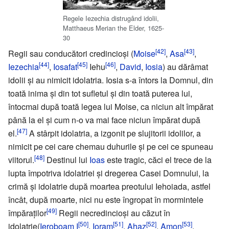
Regele Iezechia distrugând idolii,
Matthaeus Merian the Elder, 1625-
30
[42]
[43]
Regii sau conducători credincioși (
Moise
,
Asa
,
[44]
[45]
[46]
Iezechia
,
Iosafat
Iehu
,
David
,
Iosia
) au dărâmat
idolii şi au nimicit idolatria. Iosia s-a întors la Domnul, din
toată inima şi din tot sufletul şi din toată puterea lui,
întocmai după toată legea lui Moise, ca niciun alt împărat
până la el şi cum n-o va mai face niciun împărat după
[47]
el.
A stârpit idolatria, a izgonit pe slujitorii idolilor, a
nimicit pe cei care chemau duhurile şi pe cei ce spuneau
[48]
viitorul.
Destinul lui
Ioas
este tragic, căci el trece de la
lupta împotriva idolatriei şi dregerea Casei Domnului, la
crimă şi idolatrie după moartea preotului Iehoiada, astfel
încât, după moarte, nici nu este îngropat în mormintele
[49]
împăraţilor
Regii necredincioşi au căzut în
[50]
[51]
[52]
[53]
idolatrie(
Ieroboam I
,
Ioram
,
Ahaz
,
Amon
,