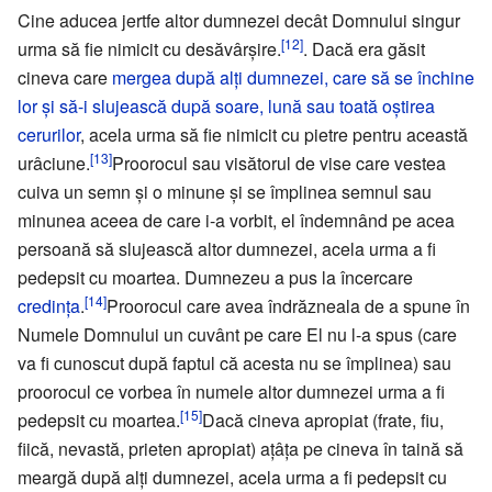
Cine aducea jertfe altor dumnezei decât Domnului singur
[12]
urma să fie nimicit cu desăvârşire.
. Dacă era găsit
cineva care
mergea după alţi dumnezei, care să se închine
lor şi să-i slujească după soare, lună sau toată oştirea
cerurilor
, acela urma să fie nimicit cu pietre pentru această
[13]
urâciune.
Proorocul sau visătorul de vise care vestea
cuiva un semn şi o minune şi se împlinea semnul sau
minunea aceea de care i-a vorbit, el îndemnând pe acea
persoană să slujească altor dumnezei, acela urma a fi
pedepsit cu moartea. Dumnezeu a pus la încercare
[14]
credinţa
.
Proorocul care avea îndrăzneala de a spune în
Numele Domnului un cuvânt pe care El nu l-a spus (care
va fi cunoscut după faptul că acesta nu se împlinea) sau
proorocul ce vorbea în numele altor dumnezei urma a fi
[15]
pedepsit cu moartea.
Dacă cineva apropiat (frate, fiu,
fiică, nevastă, prieten apropiat) aţâţa pe cineva în taină să
meargă după alţi dumnezei, acela urma a fi pedepsit cu