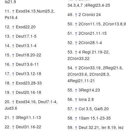
Is21.9
34.3,4,7 ;4Regi23.4-25
↑
Exod34.15,Num25.2,
↑
2 Cronici 24
Ps16.4
↑
2Cron11.15, 2Cron13.8,9
↑
Exod22.20
↑
2Cron21.11-15
↑
Deut17.1-5
↑
2Cron28.1-4
↑
Deut13.1-4
↑
4 Regi 21.19-22,
↑
Deut18.20-22
2Cron33.22
↑
Deut13.6-11
↑
2Cron33.19, 2Regi21.6,
↑
Deut13.12-18
2Cron33.6, 2Cron28.3,
4Regi21.11-21
↑
Exod23.28-33
↑
3Regi14.23
↑
Deut20.16-18
↑
Iona 2.8
↑
Exod34.16, Deut7.1-4,
Jud3.6
↑
Col 3.5, Gal5.20
↑
3Regi11.1-13
↑
1Sam 15.1-23-35
↑
Deut31.16-22
↑
Deut 32.21, Ier 8.19, Iez