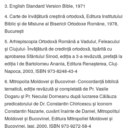
English Standard Version Bible, 1971
Carte de învăţătură creştină ortodoxă, Editura Institutului
Biblic şi de Misiune al Bisericii Ortodoxe Române, 1978,
Bucureşti
Arhiepiscopia Ortodoxă Română a Vadului, Feleacului
şi Clujului- Învăţătură de credinţă ortodoxă, tipărită cu
aprobarea Sfântului Sinod, ediţia a 3-a revăzută, prefaţă la
ediţia I de Bartolomeu Anania, Editura Renaşterea, Cluj-
Napoca, 2003, ISBN 973-8248-43-4
Mitropolia Moldovei şi Bucovinei- Concordanţă biblică
tematică, ediţie revăzută şi completată de Pr. Vasile
Dogaru şi Pr. Neculai Dorneanu după lucrarea Călăuza
predicatorului de Dr. Constantin Chiricescu şi Iconom
Constantin Nazarie, cuvânt înainte de Daniel, Mitropolitul
Moldovei şi Bucovinei, Editura Mitropoliei Moldovei şi
Bucovinei, Iaşi, 2000, ISBN 973-9272-58-4