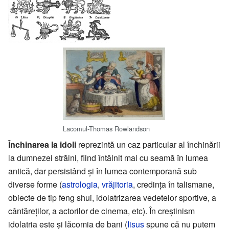
Lacomul-Thomas Rowlandson
Închinarea la idoli
reprezintă un caz particular al închinării
la dumnezei străini, fiind întâlnit mai cu seamă în lumea
antică, dar persistând şi în lumea contemporană sub
diverse forme (
astrologia
,
vrăjitoria
, credinţa în talismane,
obiecte de tip feng shui, idolatrizarea vedetelor sportive, a
cântăreţilor, a actorilor de cinema, etc). În creştinism
idolatria este şi lăcomia de bani (
Iisus
spune că nu putem