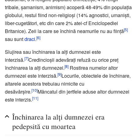
tribale, şamanism, animism) acoperă 48-49% din populaţia
globului, restul fiind non-religioşi (14% agnostici, umanişti,
liber-cugetători, etc din care 2% atei-cf Enciclopediei
[5]
Britanice). Zeii la care se închină neamurile nu au fiinţă
[6]
sau sunt
draci
.
Slujirea sau închinarea la alţi dumnezei este
[7]
interzisă.
Credincioşii adevăraţi refuză cu orice preţ
[8]
închinarea la alţi dumnezei.
Rostirea numelor altor
[9]
dumnezei este interzisă.
Locurile, obiectele de închinare,
altarele acestora trebuiau nimicite cu
[10]
desăvârşire.
Mâncatul din jertfele aduse altor dumnezei
[11]
este interzis.
Închinarea la alţi dumnezei era
pedepsită cu moartea