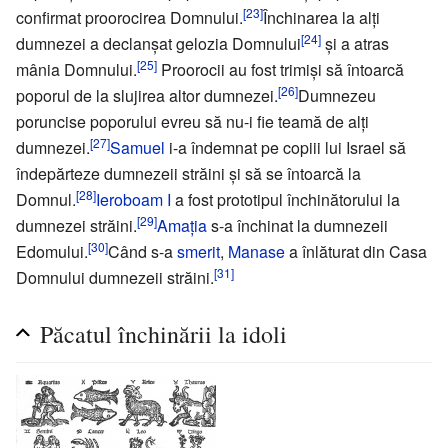
[23]
confirmat proorocirea Domnului.
Închinarea la alţi
[24]
dumnezei a declanşat gelozia Domnului
şi a atras
[25]
mânia Domnului.
Proorocii au fost trimişi să întoarcă
[26]
poporul de la slujirea altor dumnezei.
Dumnezeu
poruncise poporului evreu să nu-i fie teamă de alţi
[27]
dumnezei.
Samuel
i-a îndemnat pe copiii lui Israel să
îndepărteze dumnezeii străini şi să se întoarcă la
[28]
Domnul.
Ieroboam I
a fost prototipul închinătorului la
[29]
dumnezei străini.
Amaţia
s-a închinat la dumnezeii
[30]
Edomului.
Când s-a
smerit
,
Manase
a înlăturat din Casa
[31]
Domnului dumnezeii străini.
Păcatul închinării la idoli