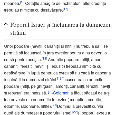
[16]
moartea.
Cetăţile amăgite de închinătorii altei credinţe
[17]
trebuiau nimicite cu desăvârşire.
Poporul Israel şi închinarea la dumnezei
străini
Unor popoare (heviţii, cananiţii şi hitiţii) nu trebuia să li se
permită să locuiască în ţara evreilor pentru a nu deveni o
[18]
cursă pentru aceştia.
Anumite popoare (hitiţi, amoriţi,
cananiţi, fereziţi, heviţi, şi iebusiţi) trebuiau nimicite cu
desăvârşire în luptă pentru ca evreii să nu cadă în capcana
[19]
închinării la dumnezei străini.
Încuscrirea cu anumite
popoare (hitiţi, pe ghirgasiţi, amoriţi, cananiţi, fereziţi, heviţi
[20]
şi iebusiţi) era interzisă.
Solomon
a făcut păcatul de a-şi
lua neveste din neamurile interzise( moabite, amonite,
[21]
edomite, sidoniene, hitite).
Domnul a prevestit curvia
[22]
după alţi dumnezei a poporului Israel
şi poporul evreu a