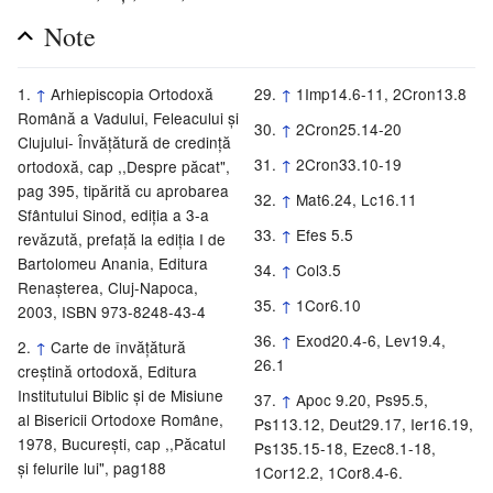
Note
↑
Arhiepiscopia Ortodoxă
↑
1Imp14.6-11, 2Cron13.8
Română a Vadului, Feleacului şi
↑
2Cron25.14-20
Clujului- Învăţătură de credinţă
↑
2Cron33.10-19
ortodoxă, cap ,,Despre păcat",
pag 395, tipărită cu aprobarea
↑
Mat6.24, Lc16.11
Sfântului Sinod, ediţia a 3-a
↑
Efes 5.5
revăzută, prefaţă la ediţia I de
Bartolomeu Anania, Editura
↑
Col3.5
Renaşterea, Cluj-Napoca,
↑
1Cor6.10
2003, ISBN 973-8248-43-4
↑
Exod20.4-6, Lev19.4,
↑
Carte de învăţătură
26.1
creştină ortodoxă, Editura
Institutului Biblic şi de Misiune
↑
Apoc 9.20, Ps95.5,
al Bisericii Ortodoxe Române,
Ps113.12, Deut29.17, Ier16.19,
1978, Bucureşti, cap ,,Păcatul
Ps135.15-18, Ezec8.1-18,
şi felurile lui", pag188
1Cor12.2, 1Cor8.4-6.