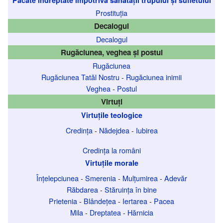
Prostituția
Decalogul
Decalogul
Rugăciunea, veghea și postul
Rugăciunea
Rugăciunea Tatăl Nostru
-
Rugăciunea inimii
Veghea
-
Postul
Virtuți
Virtuțile teologice
Credința
-
Nădejdea
-
Iubirea
Credința la români
Virtuțile morale
Înțelepciunea
-
Smerenia
-
Mulțumirea
-
Adevăr
Răbdarea
-
Stăruința în bine
Prietenia
-
Blândețea
-
Iertarea
-
Pacea
Mila
-
Dreptatea
-
Hărnicia