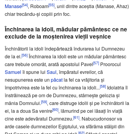
[54]
[55]
Manase
, Roboam
, unii dintre aceştia (Manase, Ahaz)
chiar trecându-şi copiii prin foc.
Închinarea la idoli, mădular pământesc ce ne
exclude de la moştenirea vieţii veşnice
Închinătorii la idoli îndepărtează îndurarea lui Dumnezeu
[56]
de la ei.
Închinarea la idoli este un mădular pământesc
[57]
care trebuie omorât, arată apostolul Pavel
Proorocul
Samuel
îi spune lui
Saul
, împăratul evreilor, că
nesupunerea este un
păcat
la fel ca vrăjitoria şi
[58]
împotrivirea este la fel cu închinarea la idoli...
Idolatria îl
înstrăinează pe om de Dumnezeu, stârneşte gelozia şi
[59]
mânia Domnului.
, care distruge idolii şi pe închinătorii la
[60]
ei, la a doua Sa venire
, lămurind pe cei lăsaţi în viaţă
[61]
cine este adevăratul Dumnezeu.
. Nabucudonosor va
arde casele dumnezeilor Egiptului, va sfărâma stâlpii din
[62]