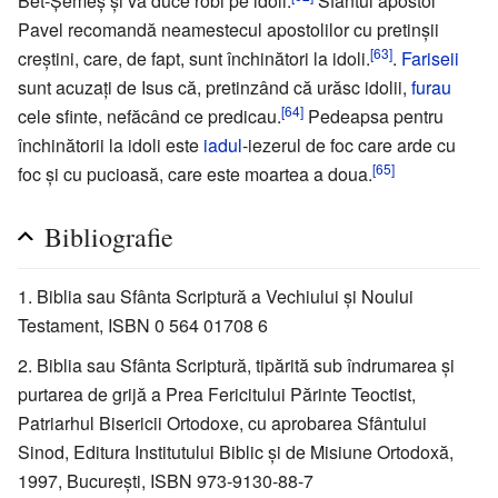
Bet-Şemeş şi va duce robi pe idoli.
Sfântul apostol
Pavel recomandă neamestecul apostolilor cu pretinşii
[63]
creştini, care, de fapt, sunt închinători la idoli.
.
Fariseii
sunt acuzaţi de Isus că, pretinzând că urăsc idolii,
furau
[64]
cele sfinte, nefăcând ce predicau.
Pedeapsa pentru
închinătorii la idoli este
iadul
-iezerul de foc care arde cu
[65]
foc şi cu pucioasă, care este moartea a doua.
Bibliografie
Biblia sau Sfânta Scriptură a Vechiului şi Noului
Testament, ISBN 0 564 01708 6
Biblia sau Sfânta Scriptură, tipărită sub îndrumarea şi
purtarea de grijă a Prea Fericitului Părinte Teoctist,
Patriarhul Bisericii Ortodoxe, cu aprobarea Sfântului
Sinod, Editura Institutului Biblic şi de Misiune Ortodoxă,
1997, Bucureşti, ISBN 973-9130-88-7