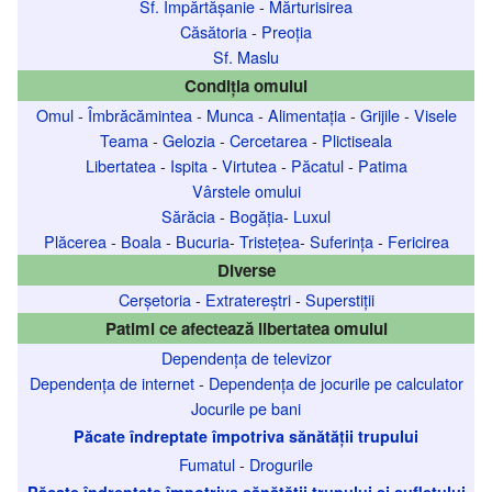
Sf. Împărtășanie
-
Mărturisirea
Căsătoria
-
Preoția
Sf. Maslu
Condiția omului
Omul
-
Îmbrăcămintea
-
Munca
-
Alimentația
-
Grijile
-
Visele
Teama
-
Gelozia
-
Cercetarea
-
Plictiseala
Libertatea
-
Ispita
-
Virtutea
-
Păcatul
-
Patima
Vârstele omului
Sărăcia
-
Bogăția
-
Luxul
Plăcerea
-
Boala
-
Bucuria
-
Tristețea
-
Suferința
-
Fericirea
Diverse
Cerșetoria
-
Extratereștri
-
Superstiții
Patimi ce afectează libertatea omului
Dependența de televizor
Dependența de internet
-
Dependența de jocurile pe calculator
Jocurile pe bani
Păcate îndreptate împotriva sănătății trupului
Fumatul
-
Drogurile
Păcate îndreptate împotriva sănătății trupului și sufletului