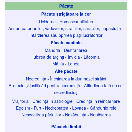
Păcate
Păcate strigătoare la cer
Uciderea
-
Homosexualitatea
Asuprirea orfanilor, văduvelor, străinilor, săracilor, năpăstuiților
Întârzierea sau oprirea plății lucrătorilor
Păcate capitale
Mândria
-
Desfrânarea
Iubirea de arginți
-
Invidia
-
Lăcomia
Mânia
-
Lenea
Alte păcate
Necredința
-
Închinarea la dumnezei străini
Pretexte și justificări pentru necredință
-
Atitudinea față de cei
necredincioși
Vrăjitoria
-
Credința în astrologie
-
Credința în reîncarnare
Egoism
-
Furt
-
Nedreptatea
-
Lovirea
-
Gândurile rele
Nesocotirea părinților
-
Nesăbuința
-
Nepăsarea
Păcatele limbii