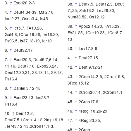
↑
Exod20.2-3
↑
Deut7.5, Deut12.3, Deut
7.,25, Zah13.2, Lev26.30,
↑
Deut4.34-39, Mal2.10,
Num33.52, Os12.12
Ioel2.27, Osea3.4, Is45
↑
Apoc2.14,20, FA15.29,
↑
Ier5.7, FA19.26,
FA21.25, 1Cor10.28, 1Cor8:7-
Gal4.8,1Cron16.26, Ier16.20,
13
Ps96.5, Is37.18-19, Ier10
↑
Lev17.8-9
↑
Deut32.17
↑
Deut27.15
↑
Exod20.3, Deut5.7,6.14,
11.16, Deut7.16, Exod23.24,
↑
Deut.9.12-21
Deut12.30,31, 28.13-14, 29.18,
↑
2Cron14.2-5, 2Cron15.8,
Ps16.4
3Regi15.12
↑
Daniel 3.12-18
↑
2Cron30.14, 2Cron31.1
↑
Exod23.13, Ios23.7,
↑
2Cron17.6
Ps16.4
↑
4Regi 10.26-29
↑
Deut12.2,
Deut7.5,1Cron14.12,2Imp19.18
↑
4Regi23.25,
, Ier43.12-13,2Cron14.1-3,
↑
2Cron