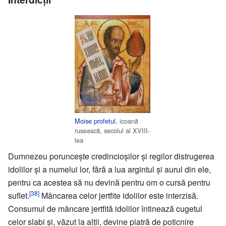
Moise profetul
, icoană
rusească, secolul al XVIII-
lea
Dumnezeu porunceşte credincioşilor şi regilor distrugerea
idolilor şi a numelui lor, fără a lua argintul şi aurul din ele,
pentru ca acestea să nu devină pentru om o cursă pentru
[38]
suflet.
Mâncarea celor jertfite idolilor este interzisă.
Consumul de mâncare jertfită idolilor întinează cugetul
celor slabi şi, văzut la alţii, devine piatră de poticnire