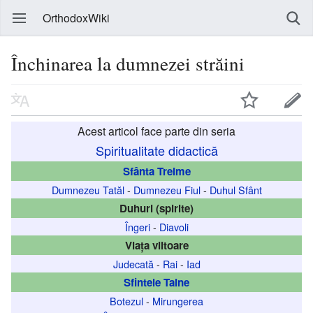
OrthodoxWiki
Închinarea la dumnezei străini
Acest articol face parte din seria
Spiritualitate didactică
Sfânta Treime
Dumnezeu Tatăl
-
Dumnezeu Fiul
-
Duhul Sfânt
Duhuri (spirite)
Îngeri
-
Diavoli
Viața viitoare
Judecată
-
Rai
-
Iad
Sfintele Taine
Botezul
-
Mirungerea